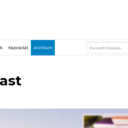
nk
Kapcsolat
Archívum
ast
S