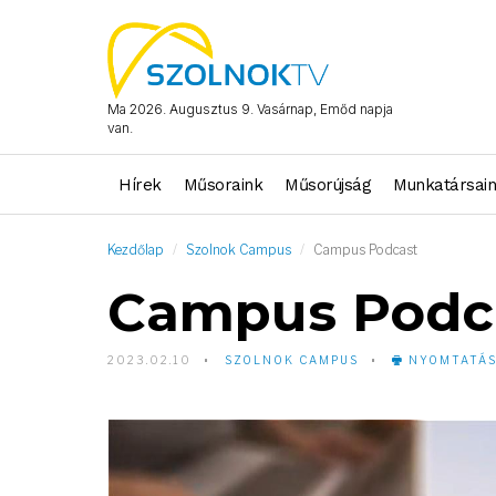
Ma 2026. Augusztus 9. Vasárnap, Emőd napja
van.
Hírek
Műsoraink
Műsorújság
Munkatársai
Kezdőlap
Szolnok Campus
Campus Podcast
Campus Podc
2023.02.10
SZOLNOK CAMPUS
NYOMTATÁ
Video
Player