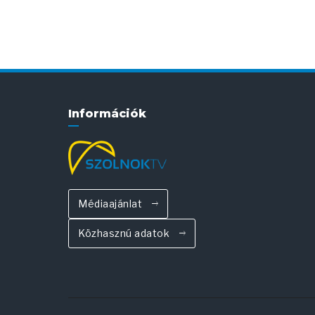
Információk
Médiaajánlat
Közhasznú adatok