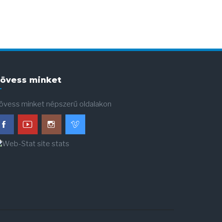
övess minket
övess minket népszerű oldalakon