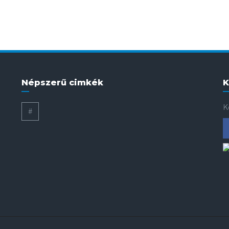
Népszerű cimkék
K
K
#