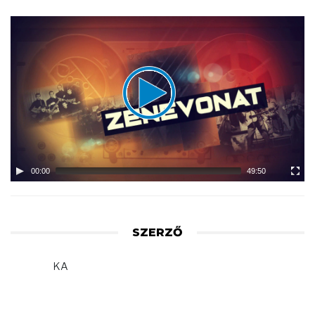
Video
Player
00:00
49:50
SZERZŐ
KA