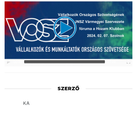
Player
00:00
37:09
SZERZŐ
KA