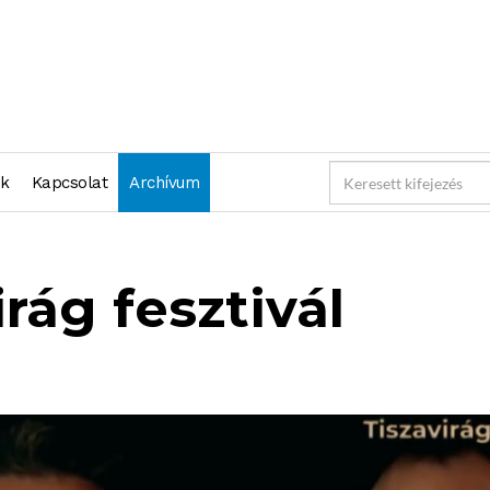
nk
Kapcsolat
Archívum
irág fesztivál