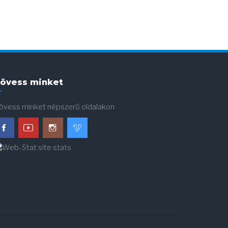
övess minket
övess minket népszerű oldalakon