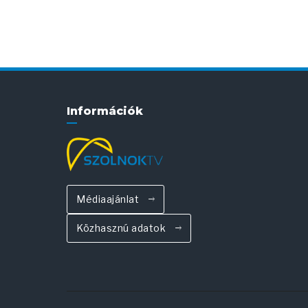
Információk
Médiaajánlat
Közhasznú adatok