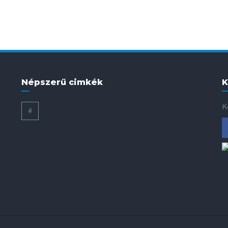
Népszerű cimkék
K
K
#