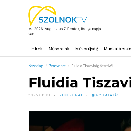
Ma 2026. Augusztus 7. Péntek, Ibolya napja
van.
Hírek
Műsoraink
Műsorújság
Munkatársai
Kezdőlap
Zenevonat
Fluidia Tiszavirág fesztivál
Fluidia Tiszav
2025.08.01
ZENEVONAT
NYOMTATÁS
Video
Player