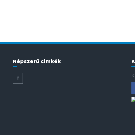
Népszerű cimkék
K
K
#