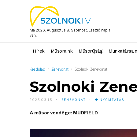
Ma 2026. Augusztus 8. Szombat, László napja
van.
Hírek
Műsoraink
Műsorújság
Munkatársai
Kezdőlap
Zenevonat
Szolnoki Zenevonat
Szolnoki Zen
2025.03.15
ZENEVONAT
NYOMTATÁS
A műsor vendége: MUDFIELD
Video