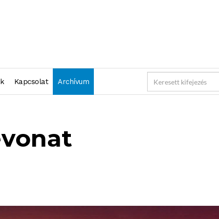
nk
Kapcsolat
Archívum
evonat