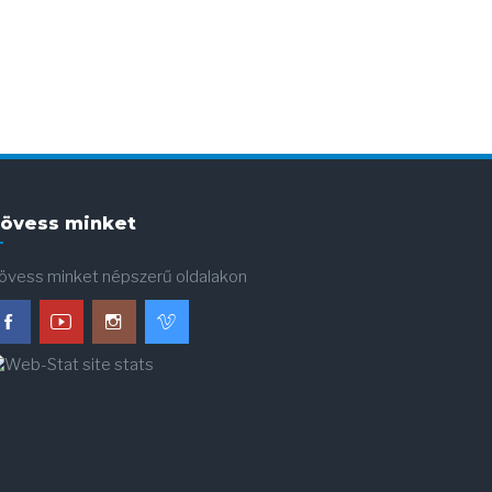
övess minket
övess minket népszerű oldalakon