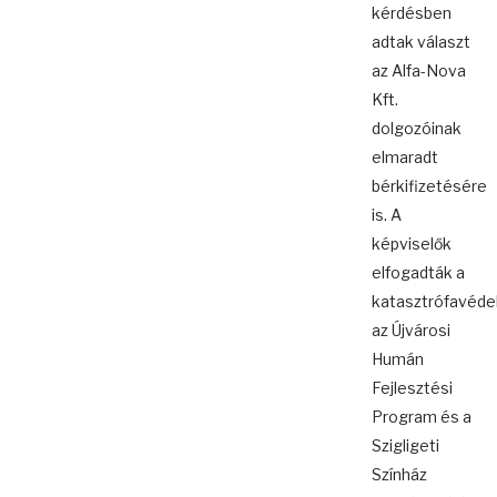
kérdésben
adtak választ
az Alfa-Nova
Kft.
dolgozóinak
elmaradt
bérkifizetésére
is. A
képviselők
elfogadták a
katasztrófavéde
az Újvárosi
Humán
Fejlesztési
Program és a
Szigligeti
Színház