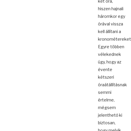
két óra,
hiszen hajnali
háromkor egy
órával vissza
kell állítani a
kronométereket
Egyre többen
vélekednek
úgy, hogy az
évente
kétszeri
óraátállításnak
semmi
értelme,
mégsem
jelenthető ki
biztosan,
hogy melyik