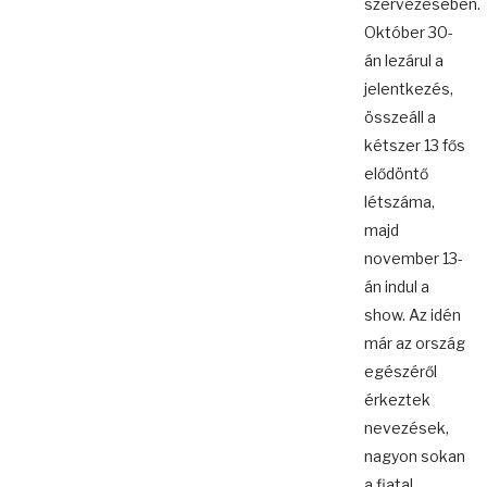
szervezésében.
Október 30-
án lezárul a
jelentkezés,
összeáll a
kétszer 13 fős
elődöntő
létszáma,
majd
november 13-
án indul a
show. Az idén
már az ország
egészéről
érkeztek
nevezések,
nagyon sokan
a fiatal