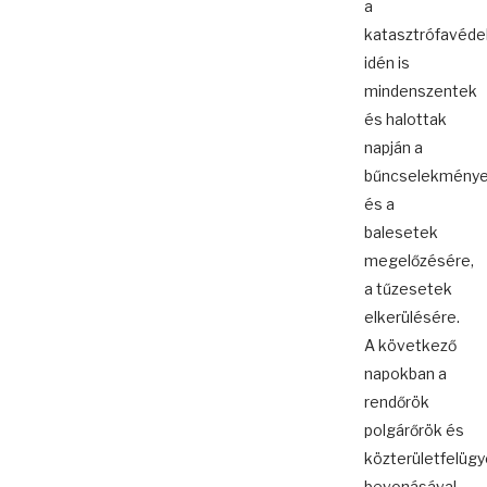
a
katasztrófavéd
idén is
mindenszentek
és halottak
napján a
bűncselekmény
és a
balesetek
megelőzésére,
a tűzesetek
elkerülésére.
A következő
napokban a
rendőrök
polgárőrök és
közterületfelügy
bevonásával