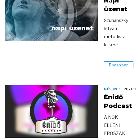
Napi
üzenet
Szuhánszky
István
metodista
lelkész ...
Bővebben
MŰSOROK
2021.11.
Énidő
Podcast
A NŐK
ELLENI
ERŐSZAK