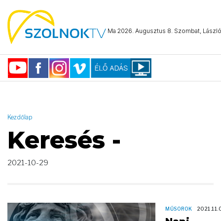
AND ( start_date >= "2021-10-29 00:00:00" AND start_date <=
"2021-10-29 23:59:59" )
Ma 2026. Augusztus 8. Szombat, László 
Kezdőlap
Keresés -
2021-10-29
MŰSOROK
2021.11.