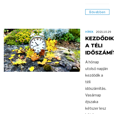
Bővebben
HÍREK
2021.10.29
KEZDŐDIK
A TÉLI
IDŐSZÁMÍ
A hónap
utolsó napján
kezdődik a
téli
időszámítás.
Vasárnap
éjszaka
kétszer lesz