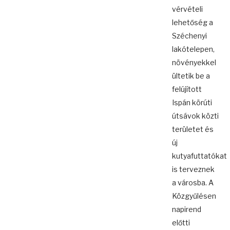
vérvételi
lehetőség a
Széchenyi
lakótelepen,
növényekkel
ültetik be a
felújított
Ispán körúti
útsávok közti
területet és
új
kutyafuttatókat
is terveznek
a városba. A
Közgyűlésen
napirend
előtti