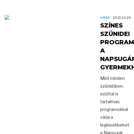
HÍREK
2021.10.29
SZÍNES
SZÜNIDEI
PROGRA
A
NAPSUGÁ
GYERMEK
Mint minden
szünidőben,
ezúttal is
tartalmas
programokkal
várja a
legkisebbeket
a Napsugár