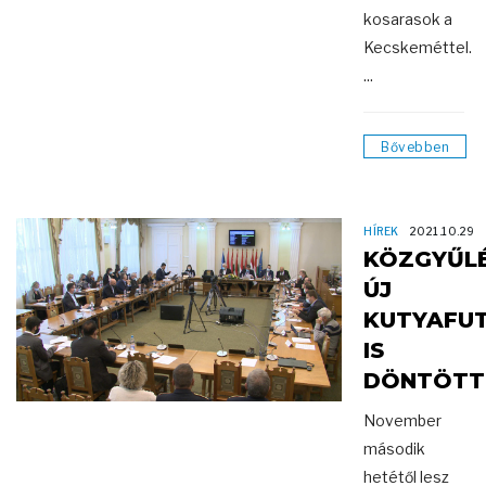
kosarasok a
Kecskeméttel.
...
Bővebben
HÍREK
2021.10.29
KÖZGYŰLÉ
ÚJ
KUTYAFU
IS
DÖNTÖTT
November
második
hetétől lesz