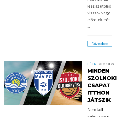
lesz az utolsó
vissza-, vagy
előretekerés.
...
Bővebben
HÍREK
2021.10.29
MINDEN
SZOLNOKI
CSAPAT
ITTHON
JÁTSZIK
Nem kell
sehova sem