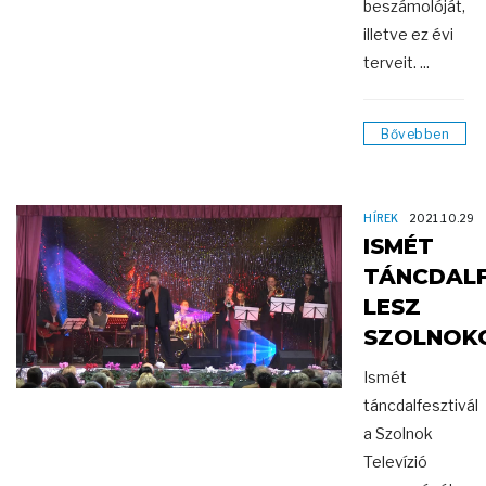
beszámolóját,
illetve ez évi
terveit. ...
Bővebben
HÍREK
2021.10.29
ISMÉT
TÁNCDALF
LESZ
SZOLNOK
Ismét
táncdalfesztivál
a Szolnok
Televízió