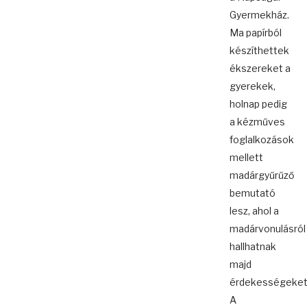
Gyermekház.
Ma papírból
készíthettek
ékszereket a
gyerekek,
holnap pedig
a kézműves
foglalkozások
mellett
madárgyűrűző
bemutató
lesz, ahol a
madárvonulásról
hallhatnak
majd
érdekességeket
A