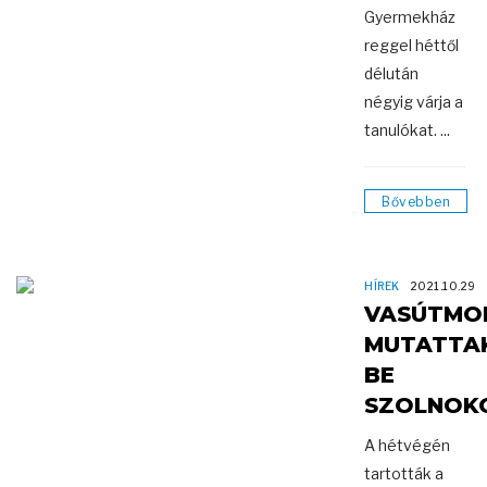
Gyermekház
reggel héttől
délután
négyig várja a
tanulókat. ...
Bővebben
HÍREK
2021.10.29
VASÚTMO
MUTATTA
BE
SZOLNOK
A hétvégén
tartották a