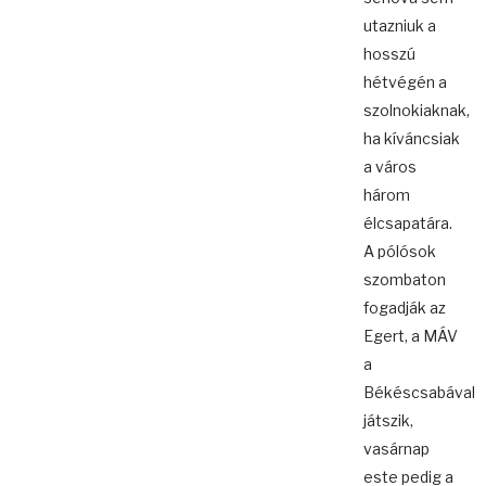
utazniuk a
hosszú
hétvégén a
szolnokiaknak,
ha kíváncsiak
a város
három
élcsapatára.
A pólósok
szombaton
fogadják az
Egert, a MÁV
a
Békéscsabával
játszik,
vasárnap
este pedig a