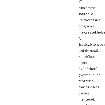
17.
alkalommal
indult el a
Csipkerózsika
program a
megyeszékhelye
A
lisztérzékenység
szűrővizsgálat
keretében
olyan
óvódáskorú
gyermekeket
tesztelnek,
akik tünet-és
panasz
mentesek.