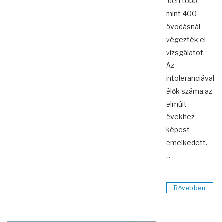
Idén több
mint 400
óvodásnál
végezték el
vizsgálatot.
Az
intoleranciával
élők száma az
elmúlt
évekhez
képest
emelkedett.
...
Bővebben