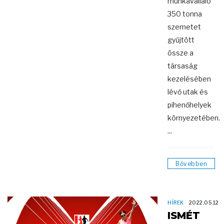
munkavállaló
350 tonna
szemetet
gyűjtött
össze a
társaság
kezelésében
lévő utak és
pihenőhelyek
környezetében.
...
Bővebben
HÍREK
2022.05.12
ISMÉT