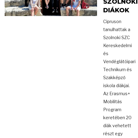
SZOLNOKI
DIÁKOK
Cipruson
tanulhattak a
Szolnoki SZC
Kereskedelmi
és
Vendéglátóipari
Technikum és
Szakképző
iskola diákjai.
Az Erasmus+
Mobilitás
Program
keretében 20
diák vehetett
részt egy