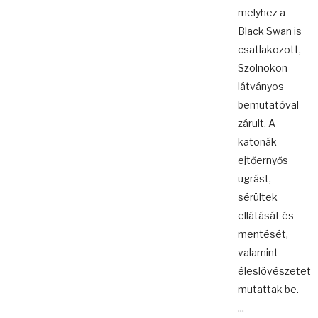
melyhez a
Black Swan is
csatlakozott,
Szolnokon
látványos
bemutatóval
zárult. A
katonák
ejtőernyős
ugrást,
sérültek
ellátását és
mentését,
valamint
éleslövészetet
mutattak be.
...