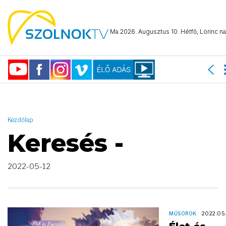
AND ( start_date >= "2022-05-12 00:00:00" AND start_date <=
"2022-05-12 23:59:59" )
Ma 2026. Augusztus 10. Hétfő, Lörinc na
Kezdőlap
Keresés -
2022-05-12
MŰSOROK
2022.05.