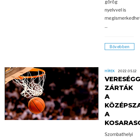
görög
nyelvvel is
megismerkedhet
...
Bővebben
HÍREK
2022.05.12
VERESÉGG
ZÁRTÁK
A
KÖZÉPSZ
A
KOSARAS
Szombathelyi