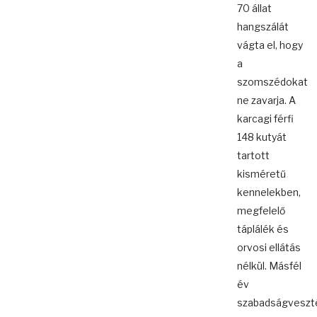
70 állat
hangszálát
vágta el, hogy
a
szomszédokat
ne zavarja. A
karcagi férfi
148 kutyát
tartott
kisméretű
kennelekben,
megfelelő
táplálék és
orvosi ellátás
nélkül. Másfél
év
szabadságveszt