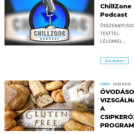
ChillZone
Podcast
ÖSSZEKAPCSO
TESTTEL-
LÉLEKKEL ...
Bővebben
HÍREK
2022.05.12
ÓVODÁSO
VIZSGÁLN
A
CSIPKERÓ
PROGRAM