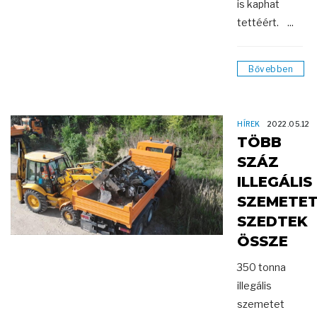
is kaphat
tettéért. ...
Bővebben
HÍREK
2022.05.12
TÖBB
SZÁZ
ILLEGÁLIS
SZEMETE
SZEDTEK
ÖSSZE
350 tonna
illegális
szemetet