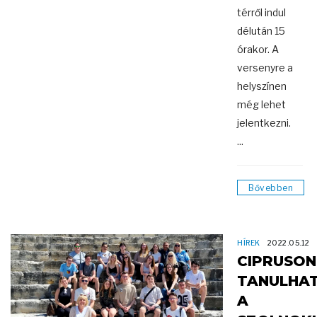
térről indul
délután 15
órakor. A
versenyre a
helyszínen
még lehet
jelentkezni.
...
Bővebben
HÍREK
2022.05.12
CIPRUSON
TANULHA
A