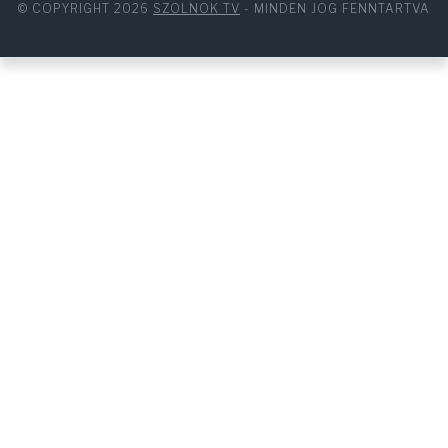
© COPYRIGHT 2026
SZOLNOK TV
- MINDEN JOG FENNTARTVA