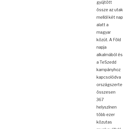
gyűjtött
össze az utak
mellől két nap
alatt a
magyar
közút. A Föld
napja
alkalmából és
a TeSzedd
kampányhoz
kapcsolódva
országszerte
összesen
367
helyszínen
több ezer
közutas