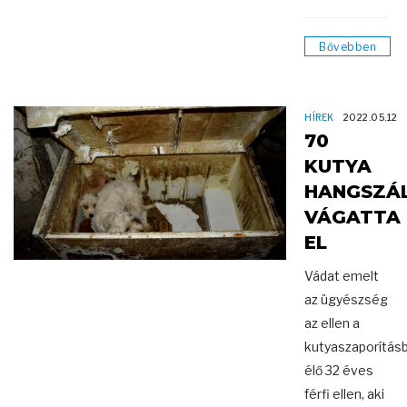
Bővebben
HÍREK
2022.05.12
70
KUTYA
HANGSZÁ
VÁGATTA
EL
Vádat emelt
az ügyészség
az ellen a
kutyaszaporításb
élő 32 éves
férfi ellen, aki