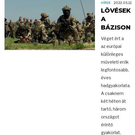
HÍREK
2022.05.12
LÖVÉSEK
A
BÁZISON
Véget ért a
az európai
különleges
műveleti erők
legfontosabb,
éves
hadgyakorlata.
A csaknem
két héten át
tartó, három
országot
érintő
gyakorlat,