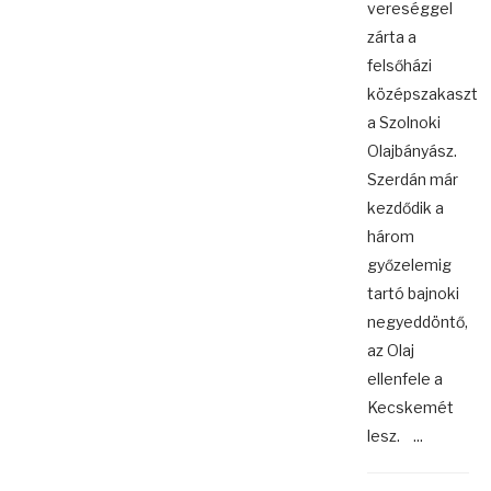
vereséggel
zárta a
felsőházi
középszakaszt
a Szolnoki
Olajbányász.
Szerdán már
kezdődik a
három
győzelemig
tartó bajnoki
negyeddöntő,
az Olaj
ellenfele a
Kecskemét
lesz. ...