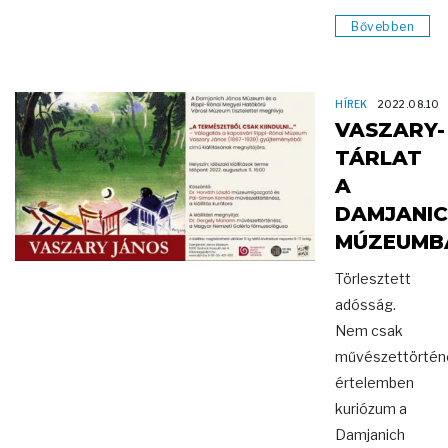
Bővebben
HÍREK
2022.08.10
VASZARY-
TÁRLAT
A
DAMJANI
MÚZEUMB
Törlesztett
adósság.
Nem csak
művészettörtén
értelemben
kuriózum a
Damjanich