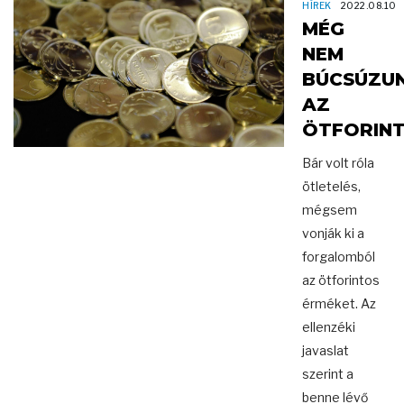
HÍREK
2022.08.10
MÉG
NEM
BÚCSÚZU
AZ
ÖTFORIN
Bár volt róla
ötletelés,
mégsem
vonják ki a
forgalomból
az ötforintos
érméket. Az
ellenzéki
javaslat
szerint a
benne lévő