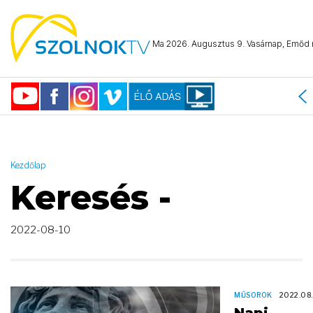
AND ( start_date >= "2022-08-10 00:00:00" AND start_date <=
"2022-08-10 23:59:59" )
Ma 2026. Augusztus 9. Vasárnap, Emőd n
Kezdőlap
Keresés -
2022-08-10
MŰSOROK
2022.08