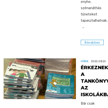
enyhe,
szénanáthás
tüneteket
tapasztalhatnak
...
Bővebben
HÍREK
2022.08.10
ÉRKEZNE
A
TANKÖNY
AZ
ISKOLÁKB
Bár csak