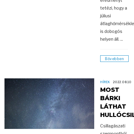
eredményt
tetézi, hogy a
júliusi
átlaghőmérsékle
is dobogós
helyen áll. ...
Bővebben
HÍREK
2022.08.10
MOST
BÁRKI
LÁTHAT
HULLÓCSI
Csillagászati
szempontból