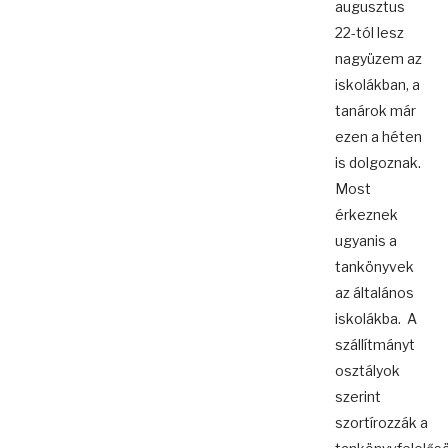
augusztus
22-tól lesz
nagyüzem az
iskolákban, a
tanárok már
ezen a héten
is dolgoznak.
Most
érkeznek
ugyanis a
tankönyvek
az általános
iskolákba. A
szállítmányt
osztályok
szerint
szortírozzák a