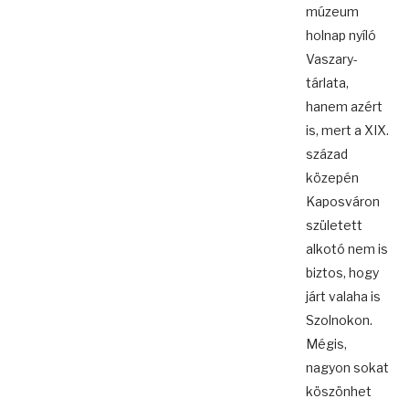
múzeum
holnap nyíló
Vaszary-
tárlata,
hanem azért
is, mert a XIX.
század
közepén
Kaposváron
született
alkotó nem is
biztos, hogy
járt valaha is
Szolnokon.
Mégis,
nagyon sokat
köszönhet