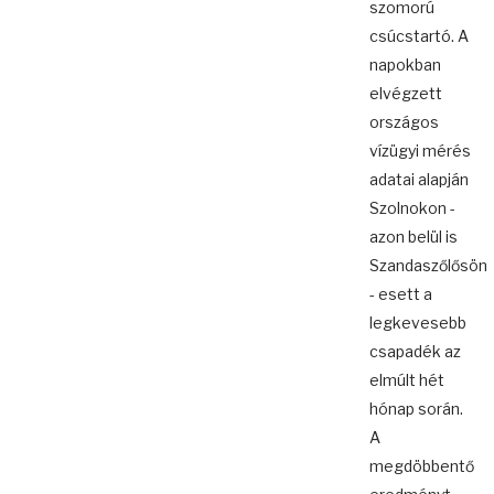
szomorú
csúcstartó. A
napokban
elvégzett
országos
vízügyi mérés
adatai alapján
Szolnokon -
azon belül is
Szandaszőlősön
- esett a
legkevesebb
csapadék az
elmúlt hét
hónap során.
A
megdöbbentő