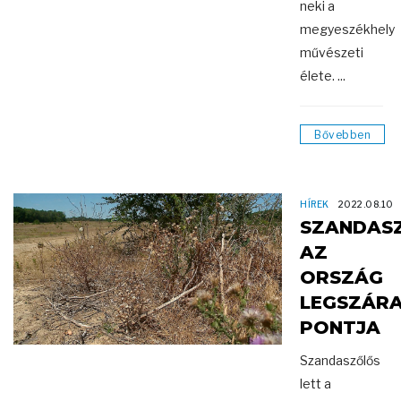
neki a
megyeszékhely
művészeti
élete. ...
Bővebben
HÍREK
2022.08.10
SZANDAS
AZ
ORSZÁG
LEGSZÁR
PONTJA
Szandaszőlős
lett a