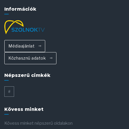
Információk
Médiaajánlat
Közhasznú adatok
Népszerű cimkék
#
Kövess minket
Kövess minket népszerű oldalakon