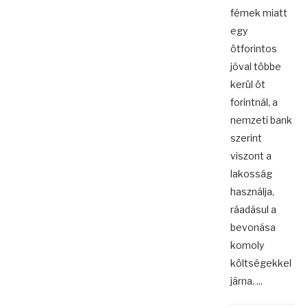
fémek miatt
egy
ötforintos
jóval többe
kerül öt
forintnál, a
nemzeti bank
szerint
viszont a
lakosság
használja,
ráadásul a
bevonása
komoly
költségekkel
járna. ...