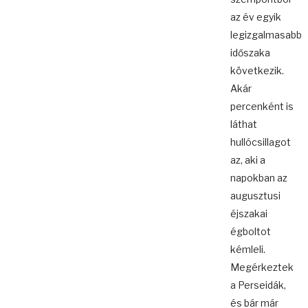
az év egyik
legizgalmasabb
időszaka
következik.
Akár
percenként is
láthat
hullócsillagot
az, aki a
napokban az
augusztusi
éjszakai
égboltot
kémleli.
Megérkeztek
a Perseidák,
és bár már