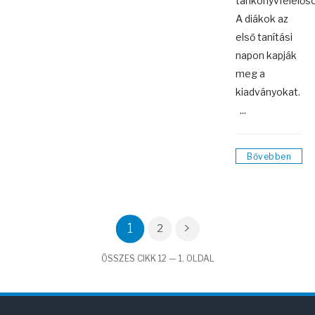
tankönyvfelelősö
A diákok az
első tanítási
napon kapják
meg a
kiadványokat.
...
Bővebben
1
2
ÖSSZES CIKK 12 — 1. OLDAL