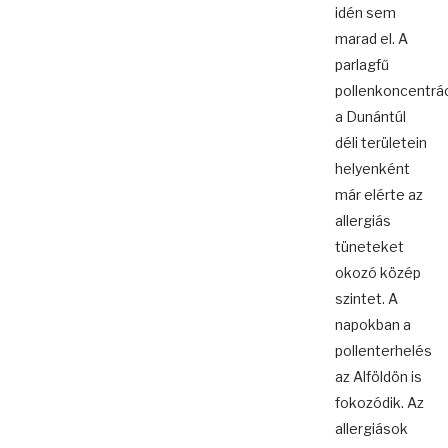
idén sem
marad el. A
parlagfű
pollenkoncentrác
a Dunántúl
déli területein
helyenként
már elérte az
allergiás
tüneteket
okozó közép
szintet. A
napokban a
pollenterhelés
az Alföldön is
fokozódik. Az
allergiások