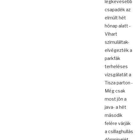
legkevesebb
csapadék az
elmúlt hét
hónap alatt -
Vihart
szimuláltak-
elvégezték a
parkfák
terheléses
vizsgálatát a
Tisza parton -
Még csak
most jön a
java- a hét
második
felére várják
a csillaghullás
dömpingjét ...