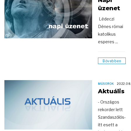
Napi
üzenet
Lédeczi
Dénes római
katolikus
esperes ...
Bővebben
MŰSOROK
2022.08
Aktuális
- Országos
rekorder lett
Szandaszőlős-
itt esett a