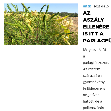
HÍREK
2022.08.10
AZ
ASZÁLY
ELLENÉRE
IS ITT A
PARLAGF
Megkezdődött
a
parlagfűszezon.
Az extrém
szárazság a
gyomnövény
fejlődésére is
negatívan
hatott, de a
pollenszórás