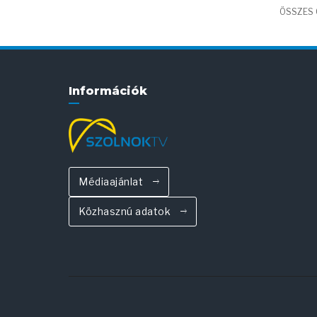
ÖSSZES C
Információk
Médiaajánlat
Közhasznú adatok