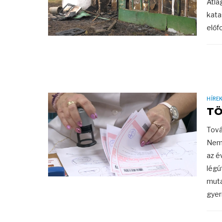
Átla
kata
előfo
HÍRE
TÖ
Tová
Nemz
az é
légú
muta
gyer