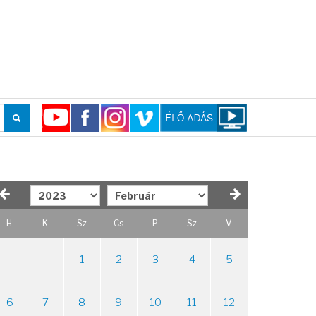
H
K
Sz
Cs
P
Sz
V
1
2
3
4
5
6
7
8
9
10
11
12