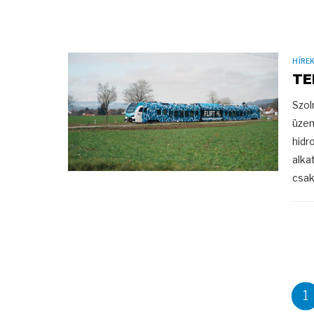
HÍRE
TE
Szol
üzem
hidr
alka
csak
1