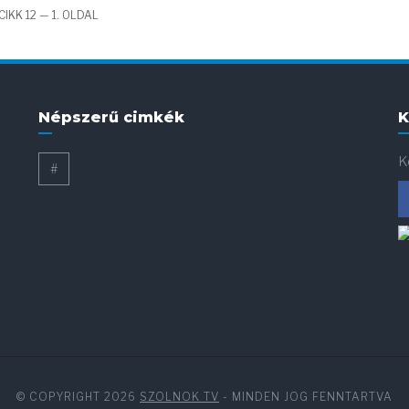
IKK 12 — 1. OLDAL
Népszerű cimkék
K
K
#
© COPYRIGHT 2026
SZOLNOK TV
- MINDEN JOG FENNTARTVA