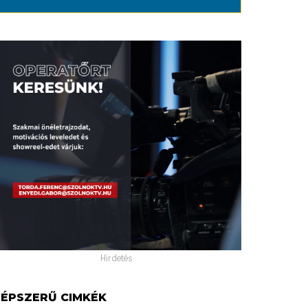
Hirdetés
ÉPSZERŰ CIMKÉK