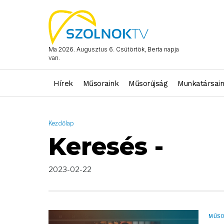
AND ( start_date >= "2023-02-22 00:00:00" AND start_date <= 
Ma 2026. Augusztus 6. Csütörtök, Berta napja
van.
Hírek
Műsoraink
Műsorújság
Munkatársai
Kezdőlap
Keresés -
2023-02-22
MŰS