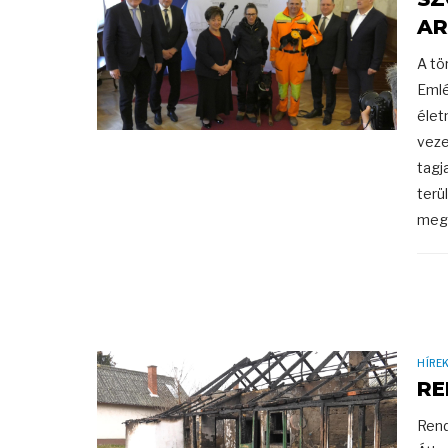
AR
A tö
Emlé
élet
veze
tagj
terü
megt
HÍRE
RE
Rend