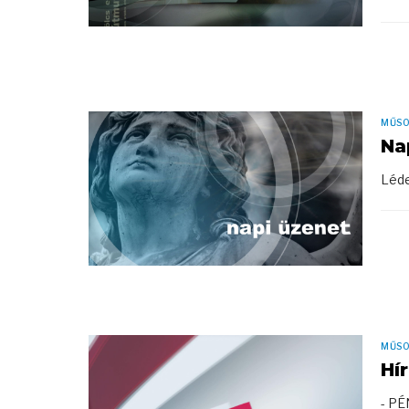
MŰS
Na
Léde
MŰS
Hí
- P