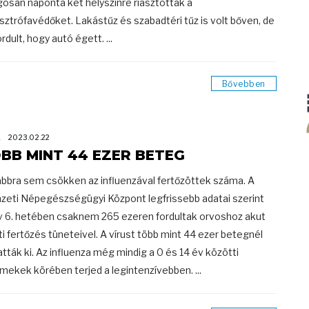
gosan naponta két helyszínre riasztották a
sztrófavédőket. Lakástűz és szabadtéri tűz is volt bőven, de
rdult, hogy autó égett. ...
Bővebben
K
2023.02.22
BB MINT 44 EZER BETEG
bbra sem csökken az influenzával fertőzöttek száma. A
eti Népegészségügyi Központ legfrissebb adatai szerint
v 6. hetében csaknem 265 ezeren fordultak orvoshoz akut
ti fertőzés tüneteivel. A vírust több mint 44 ezer betegnél
tták ki. Az influenza még mindig a 0 és 14 év közötti
mekek körében terjed a legintenzívebben. ...