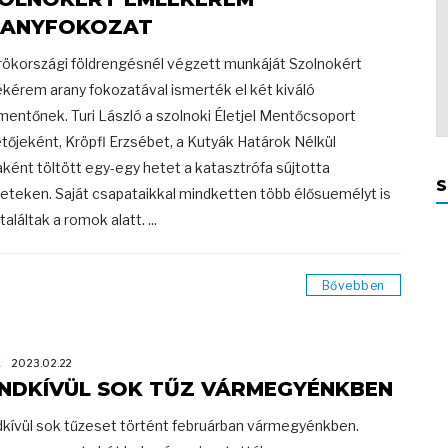
ANYFOKOZAT
rökországi földrengésnél végzett munkáját Szolnokért
kérem arany fokozatával ismerték el két kiváló
mentőnek. Turi László a szolnoki Életjel Mentőcsoport
tőjeként, Kröpfl Erzsébet, a Kutyák Határok Nélkül
aként töltött egy-egy hetet a katasztrófa sújtotta
S
leteken. Saját csapataikkal mindketten több élősuemélyt is
aláltak a romok alatt. ...
Bővebben
K
2023.02.22
NDKÍVÜL SOK TŰZ VÁRMEGYÉNKBEN
kívül sok tűzeset történt februárban vármegyénkben.