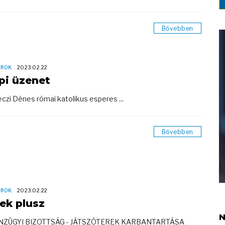
Bővebben
OROK
2023.02.22
pi üzenet
czi Dénes római katolikus esperes ...
Bővebben
OROK
2023.02.22
rek plusz
N
ÉNZÜGYI BIZOTTSÁG - JÁTSZÓTEREK KARBANTARTÁSA