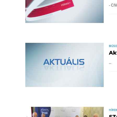
- CI
MŰS
Ak
...
HÍRE
SZ