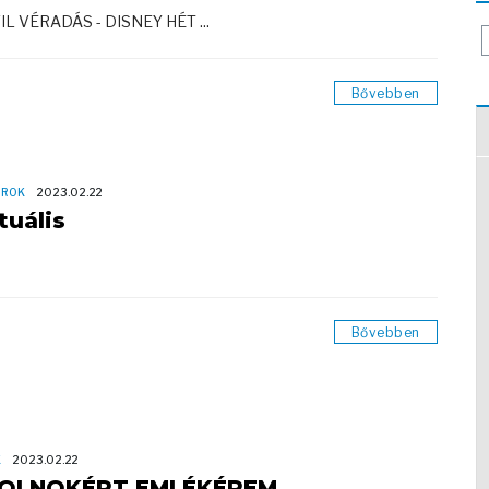
VIL VÉRADÁS - DISNEY HÉT ...
Bővebben
OROK
2023.02.22
tuális
Bővebben
K
2023.02.22
OLNOKÉRT EMLÉKÉREM