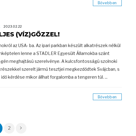
Bővebben
K
2023.02.22
LJES (VÍZ)GŐZZEL!
nokról az USA- ba. Az ipari parkban készült alkatrészek nélkül
képtelen lenne a STADLER Egyesült Államokba szánt
ogén meghajtású szerelvénye. A kulcsfontosságú szolnoki
trészekkel szerelt jármű tesztjei megkezdődtek Svájcban, s
 idő kérdése mikor állhat forgalomba a tengeren túl. ...
Bővebben
2