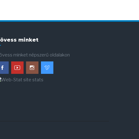
övess minket
övess minket népszerű oldalakon