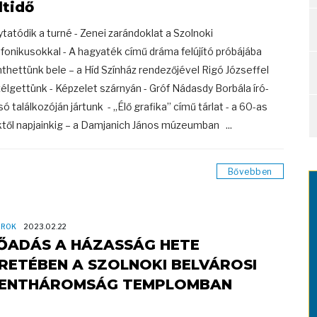
ltidő
lytatódik a turné - Zenei zarándoklat a Szolnoki
fonikusokkal - A hagyaték című dráma felújító próbájába
nthettünk bele – a Híd Színház rendezőjével Rigó Józseffel
élgettünk - Képzelet szárnyán - Gróf Nádasdy Borbála író-
só találkozóján jártunk - „Élő grafika” című tárlat - a 60-as
től napjainkig – a Damjanich János múzeumban ...
Bővebben
OROK
2023.02.22
ŐADÁS A HÁZASSÁG HETE
RETÉBEN A SZOLNOKI BELVÁROSI
ENTHÁROMSÁG TEMPLOMBAN