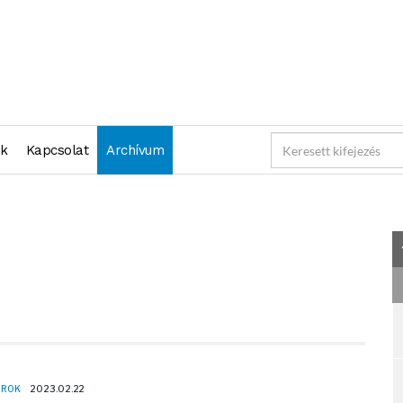
"2023-02-22 23:59:59" )
nk
Kapcsolat
Archívum
OROK
2023.02.22