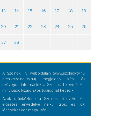
13
14
15
16
17
18
19
20
21
22
23
24
25
26
27
28
A Szolnok TV weboldalain (www.szolnoktv.hu,
archiv.szolnoktv.hu) megjelenő képi és
szöveges információk a Szolnok Televízió Zrt.
mint kiadó kizárólagos tulajdonát képezik.
Azok utánközlése a Szolnok Televízió Zrt.
előzetes engedélye nélkül tilos, és jogi
lépéseket von maga után.