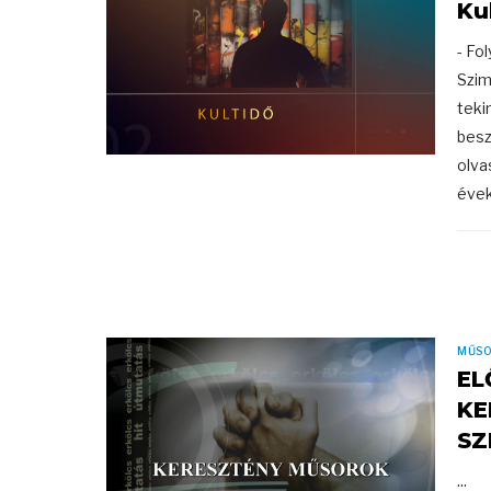
Ku
- Fo
Szim
teki
besz
olva
évek
MŰS
EL
KE
SZ
...