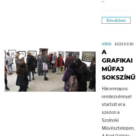
...
Bővebben
HÍREK
2023.03.30
A
GRAFIKAI
MŰFAJ
SOKSZÍNŰ
Háromnapos
rendezvénnyel
startolt el a
szezon a
Szolnoki
Művésztelepen.
A Kert Galéria