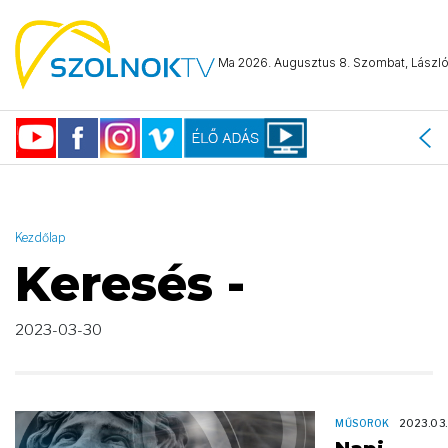
AND ( start_date >= "2023-03-30 00:00:00" AND start_date <=
"2023-03-30 23:59:59" )
Ma 2026. Augusztus 8. Szombat, László 
Kezdőlap
Keresés -
2023-03-30
MŰSOROK
2023.03