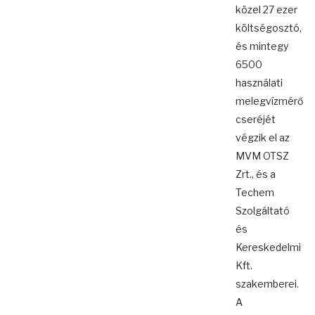
közel 27 ezer
költségosztó,
és mintegy
6500
használati
melegvízmérő
cseréjét
végzik el az
MVM OTSZ
Zrt., és a
Techem
Szolgáltató
és
Kereskedelmi
Kft.
szakemberei.
A