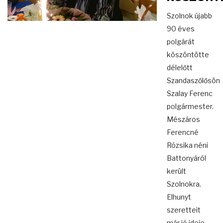
Szolnok újabb
90 éves
polgárát
köszöntötte
délelőtt
Szandaszőlősön
Szalay Ferenc
polgármester.
Mészáros
Ferencné
Rózsika néni
Battonyáról
került
Szolnokra.
Elhunyt
szeretteit
már jó ideje