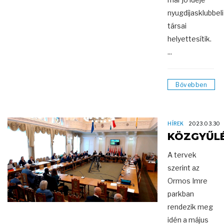
nyugdíjasklubbeli
társai
helyettesítik.
...
Bővebben
HÍREK
2023.03.30
KÖZGYŰL
A tervek
szerint az
Ormos Imre
parkban
rendezik meg
idén a május