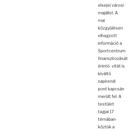
elsejei városi
majálist. A
mai
közgyülésen
elhagzott
információ a
Sportcentrum
finanszírozását
érintő- vitát is
kiváltó
napirendi
pont kapcsán
merült fel. A
testület
tagjai 17
témában-
köztúk a