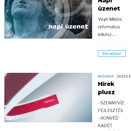
Napi
üzenet
Végh Miklós
református
lelkész ...
Bővebben
MŰSOROK
2023.03
Hírek
plusz
- SZENNYVÍZ
FEJLESZTÉS
- HONVÉD
KADÉT