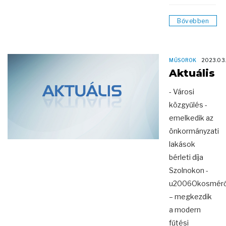
Bővebben
MŰSOROK
2023.03
Aktuális
- Városi
közgyűlés -
emelkedik az
önkormányzati
lakások
bérleti díja
Szolnokon -
u2006Okosmér
– megkezdik
a modern
fűtési