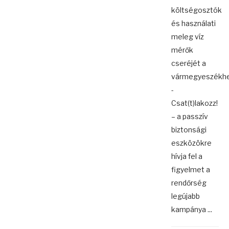
költségosztók
és használati
meleg víz
mérők
cseréjét a
vármegyeszékhe
-
Csat(t)lakozz!
– a passzív
biztonsági
eszközökre
hívja fel a
figyelmet a
rendőrség
legújabb
kampánya ...