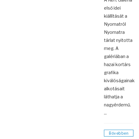
első idei
kiállítását a
Nyomatról
Nyomatra
tárlat nyitotta
meg. A
galériában a
hazai kortárs
grafika
kiválóságainak
alkotásait
láthatja a
nagyérdemű.
...
Bővebben