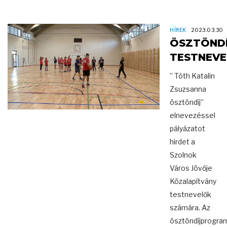
HÍREK
2023.03.30
ÖSZTÖNDÍ
TESTNEV
” Tóth Katalin
Zsuzsanna
ösztöndíj”
elnevezéssel
pályázatot
hirdet a
Szolnok
Város Jövője
Közalapítvány
testnevelők
számára. Az
ösztöndíjprogra