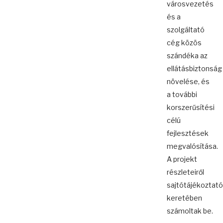
városvezetés
és a
szolgáltató
cég közös
szándéka az
ellátásbiztonság
növelése, és
a további
korszerűsítési
célú
fejlesztések
megvalósítása.
A projekt
részleteiről
sajtótájékoztató
keretében
számoltak be.