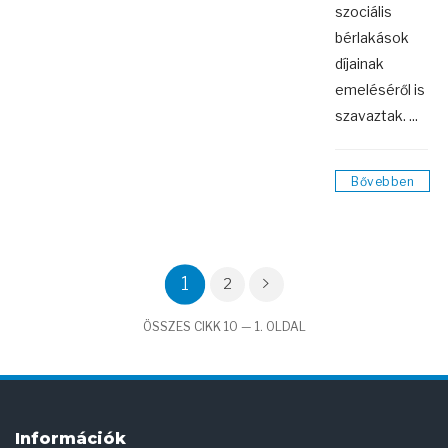
szociális
bérlakások
díjainak
emeléséről is
szavaztak. ...
Bővebben
1
2
ÖSSZES CIKK 10 — 1. OLDAL
Információk