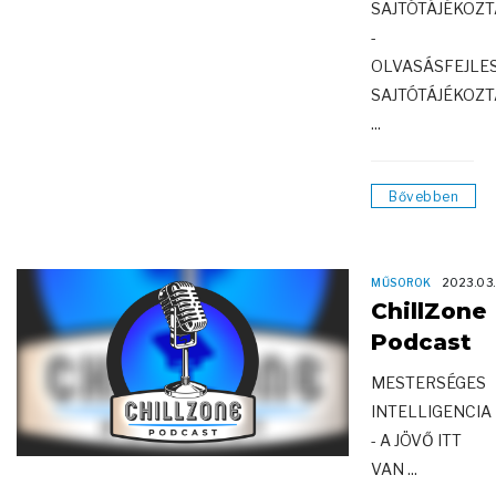
SAJTÓTÁJÉKOZT
-
OLVASÁSFEJLE
SAJTÓTÁJÉKOZT
...
Bővebben
MŰSOROK
2023.03
ChillZone
Podcast
MESTERSÉGES
INTELLIGENCIA
- A JÖVŐ ITT
VAN ...