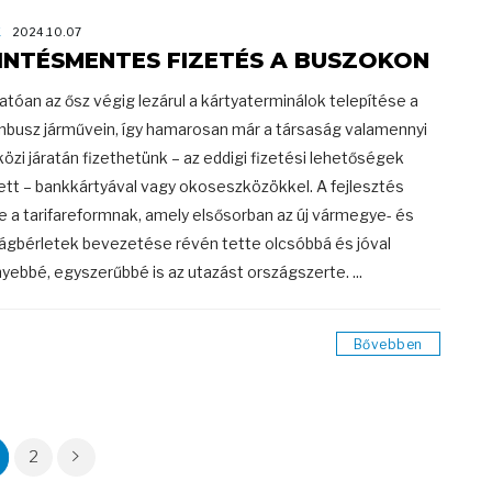
K
2024.10.07
INTÉSMENTES FIZETÉS A BUSZOKON
atóan az ősz végig lezárul a kártyaterminálok telepítése a
nbusz járművein, így hamarosan már a társaság valamennyi
közi járatán fizethetünk – az eddigi fizetési lehetőségek
ett – bankkártyával vagy okoseszközökkel. A fejlesztés
e a tarifareformnak, amely elsősorban az új vármegye- és
ágbérletek bevezetése révén tette olcsóbbá és jóval
yebbé, egyszerűbbé is az utazást országszerte. ...
Bővebben
2