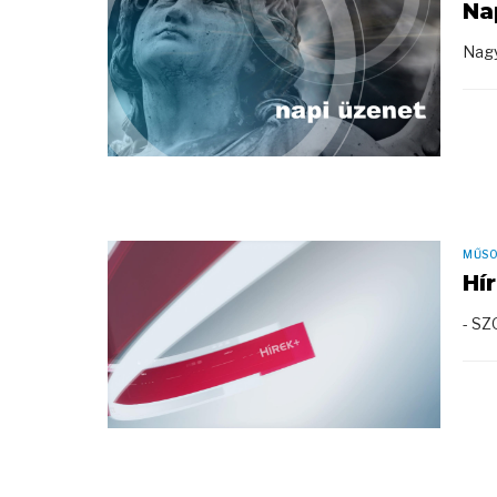
Na
Nagy
MŰS
Hí
- S