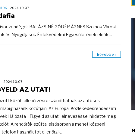
OROK
2024.10.07
dafia
sor vendégei: BALÁZSINÉ GŐDÉR ÁGNES Szolnok Városi
ok és Nyugdíjasok Érdekvédelmi Egyesületének elnök ...
Bővebben
K
2024.10.07
GYELD AZ UTAT!
zott közúti ellenőrzésre számíthatnak az autósok
rnapig hazánk közútjain. Az Európai Közlekedésrendészeti
vek Hálózata „Figyeld az utat” elnevezéssel hirdette meg
kciót. A rendőrök ezúttal elsősorban a menet közbeni
N
telefon használatot ellenőrzik. ...