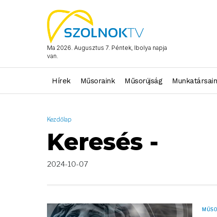
AND ( start_date >= "2024-10-07 00:00:00" AND start_date <= "
Ma 2026. Augusztus 7. Péntek, Ibolya napja
van.
Hírek
Műsoraink
Műsorújság
Munkatársai
Kezdőlap
Keresés -
2024-10-07
MŰS