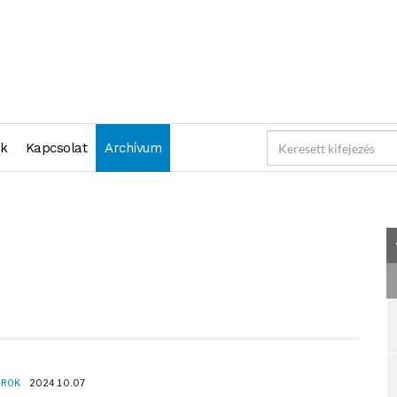
2024-10-07 23:59:59" )
nk
Kapcsolat
Archívum
OROK
2024.10.07