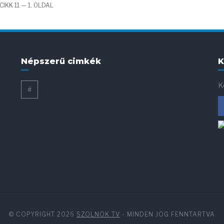
IKK 11 — 1. OLDAL
Népszerű cimkék
K
K
#
© COPYRIGHT 2026
SZOLNOK TV
- MINDEN JOG FENNTARTVA