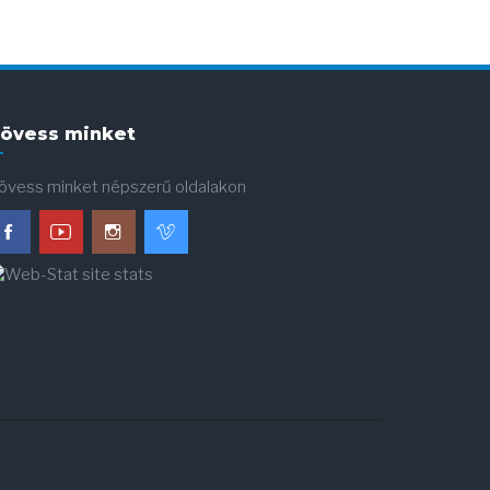
övess minket
övess minket népszerű oldalakon