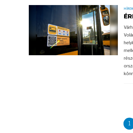
HÍRE
ÉR
Várh
Volá
hely
mell
rész
orsz
könn
1