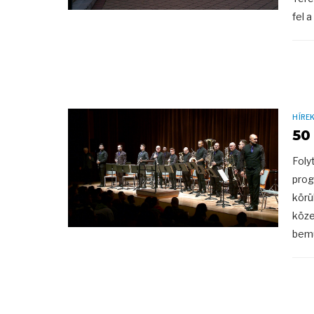
fel 
HÍRE
50
Foly
prog
körü
köze
bemu