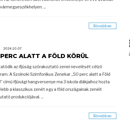
a vármegyeszékhelyen. ...
Bővebben
K
2024.10.07
 PERC ALATT A FÖLD KÖRÜL
tatódik az ifjúság szórakoztató zenei nevelését célzó
ram. A Szolnoki Szimfonikus Zenekar „50 perc alatt a Föld
l” című ifjúsági hangversenye ma 3 iskola diákjaihoz hozta
lebb a klasszikus zenét egy a föld országainak zenéit
tató produkciójával. ...
Bővebben