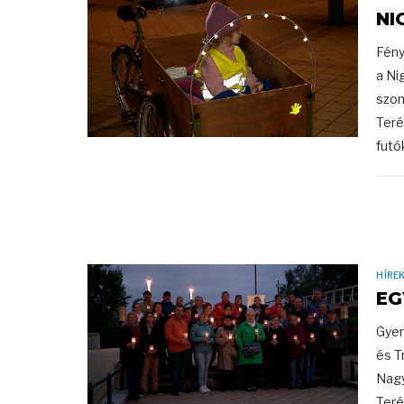
NI
Fény
a Ni
szom
Teré
futók
HÍRE
EG
Gyer
és T
Nagy
Teré