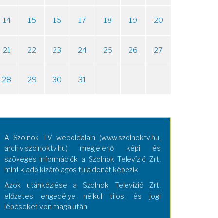
14
15
16
17
18
19
20
21
22
23
24
25
26
27
28
29
30
31
A Szolnok TV weboldalain (www.szolnoktv.hu,
archiv.szolnoktv.hu) megjelenő képi és
szöveges információk a Szolnok Televízió Zrt.
mint kiadó kizárólagos tulajdonát képezik.
Azok utánközlése a Szolnok Televízió Zrt.
előzetes engedélye nélkül tilos, és jogi
lépéseket von maga után.