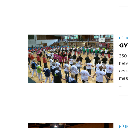
HÍRE
GY
350 
hétv
orsz
meg.
...
HÍRE