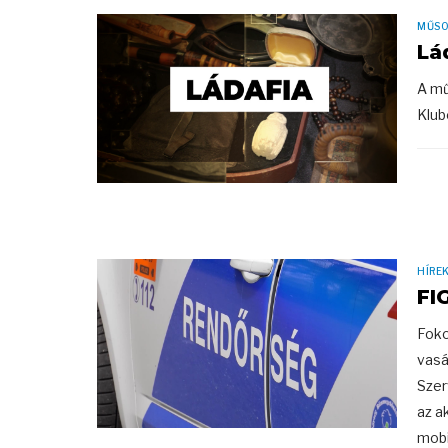
MŰS
Lá
A mű
Klub
HÍRE
FI
Foko
vasá
Szer
az a
mobil