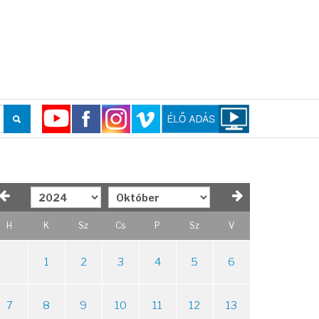
H
K
Sz
Cs
P
Sz
V
1
2
3
4
5
6
7
8
9
10
11
12
13