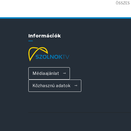
ÖSSZES C
Információk
Médiaajánlat
Közhasznú adatok