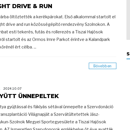
GHT DRIVE & RUN
árba öltöztették a kerékpárokat. Első alkalommal startolt el
ght drive and run közösségépítő rendezvény Szolnokon. A
bat esti tekerés, futás és rollerezés a Tiszai Hajósok
ről startolt és az Ormos Imre Parkot érintve a Kalandpark
örénél ért célba. ...
S
Bővebben
K
2024.10.07
YÜTT ÜNNEPELTEK
tya gyújtással és fáklyás sétával ünnepelte a Szervdonáció
ranszplantáció Világnapját a Szervátültetettek Jász-
kun-Szolnok Megyei Sportegyesülete a Tiszai Hajósok
n. AZ Ismeretlen Szervdonorok emlékhelye öt éve avatták