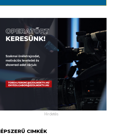
Hirdetés
ÉPSZERŰ CIMKÉK