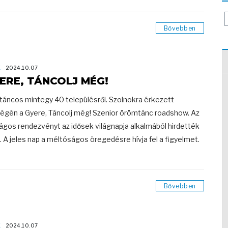
Bővebben
K
2024.10.07
ERE, TÁNCOLJ MÉG!
táncos mintegy 40 településről. Szolnokra érkezett
égén a Gyere, Táncolj még! Szenior örömtánc roadshow. Az
ágos rendezvényt az idősek világnapja alkalmából hirdették
 A jeles nap a méltóságos öregedésre hívja fel a figyelmet.
Bővebben
K
2024.10.07