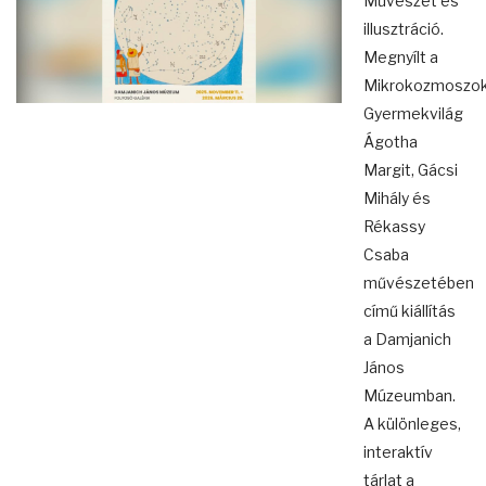
Művészet és
illusztráció.
Megnyílt a
Mikrokozmoszok
Gyermekvilág
Ágotha
Margit, Gácsi
Mihály és
Rékassy
Csaba
művészetében
című kiállítás
a Damjanich
János
Múzeumban.
A különleges,
interaktív
tárlat a