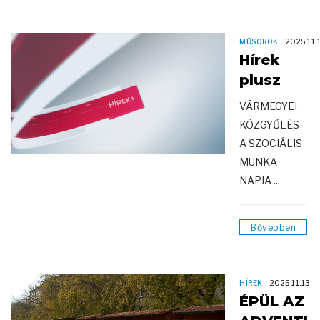
MŰSOROK
2025.11.
Hírek
plusz
VÁRMEGYEI
KÖZGYŰLÉS
A SZOCIÁLIS
MUNKA
NAPJA ...
Bővebben
HÍREK
2025.11.13
ÉPÜL AZ