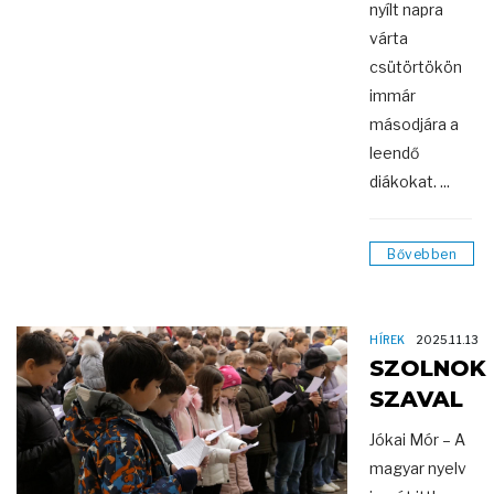
nyílt napra
várta
csütörtökön
immár
másodjára a
leendő
diákokat. ...
Bővebben
HÍREK
2025.11.13
SZOLNOK
SZAVAL
Jókai Mór – A
magyar nyelv