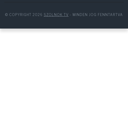
© COPYRIGHT 2026
SZOLNOK TV
- MINDEN JOG FENNTARTVA