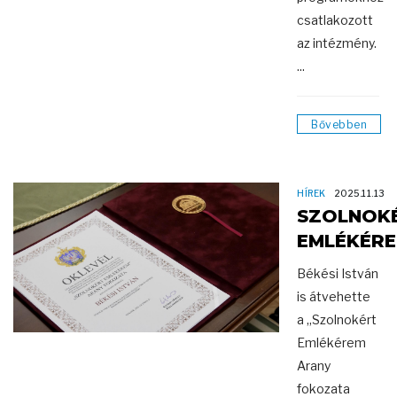
csatlakozott
az intézmény.
...
Bővebben
HÍREK
2025.11.13
SZOLNOK
EMLÉKÉR
Békési István
is átvehette
a „Szolnokért
Emlékérem
Arany
fokozata