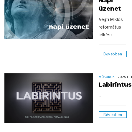
Napi
üzenet
Végh Miklós
református
lelkész ...
Bővebben
MŰSOROK
2025.11.
Labirintus
...
Bővebben