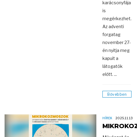
karácsonyfája
is
megérkezhet.
Az adventi
forgatag
november 27-
én nyitja meg
kapuit a
látogatók
előtt. ...
Bővebben
HÍREK
2025.11.13
MIKROKO