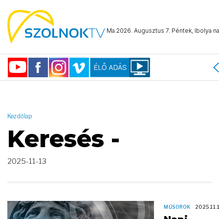
AND ( start_date >= "2025-11-13 00:00:00" AND start_date <=
"2025-11-13 23:59:59" )
Ma 2026. Augusztus 7. Péntek, Ibolya na
Kezdőlap
Keresés -
2025-11-13
MŰSOROK
2025.11.