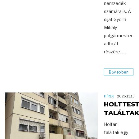
nemzedék
számára is. A
díjat Györfi
Mihály
polgármester
adta át
részére. ...
Bővebben
HÍREK
2025.11.13
HOLTTES
TALÁLTA
Holtan
találtak egy