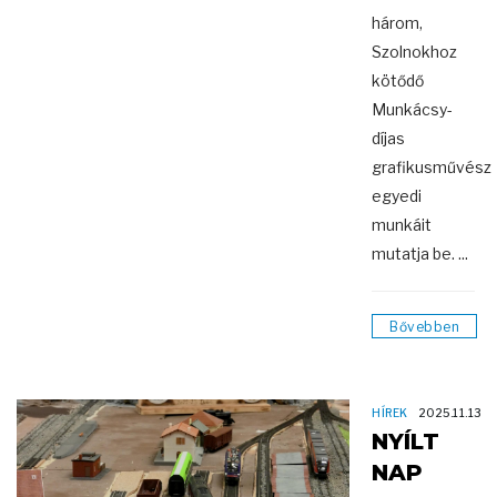
három,
Szolnokhoz
kötődő
Munkácsy-
díjas
grafikusművész
egyedi
munkáit
mutatja be. ...
Bővebben
HÍREK
2025.11.13
NYÍLT
NAP