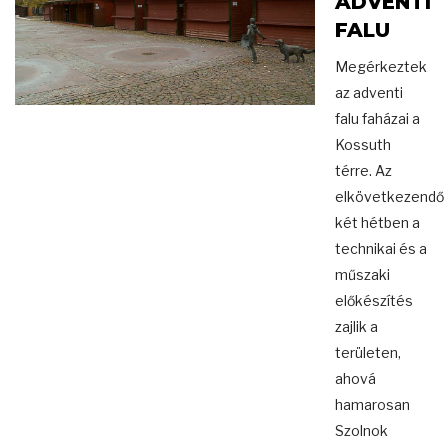
ADVENTI
FALU
Megérkeztek
az adventi
falu faházai a
Kossuth
térre. Az
elkövetkezendő
két hétben a
technikai és a
műszaki
előkészítés
zajlik a
területen,
ahová
hamarosan
Szolnok