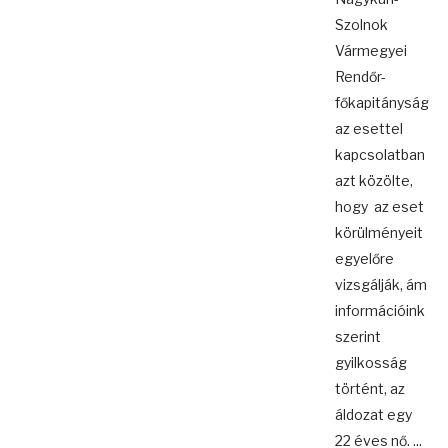
Szolnok
Vármegyei
Rendőr-
főkapitányság
az esettel
kapcsolatban
azt közölte,
hogy az eset
körülményeit
egyelőre
vizsgálják, ám
információink
szerint
gyilkosság
történt, az
áldozat egy
22 éves nő. ...