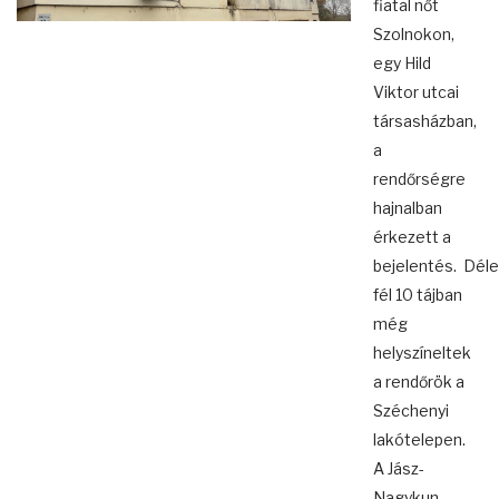
fiatal nőt
Szolnokon,
egy Hild
Viktor utcai
társasházban,
a
rendőrségre
hajnalban
érkezett a
bejelentés. Déle
fél 10 tájban
még
helyszíneltek
a rendőrök a
Széchenyi
lakótelepen.
A Jász-
Nagykun-