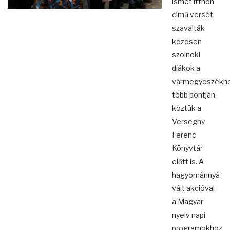
ismét itthon
című versét
szavalták
közösen
szolnoki
diákok a
vármegyeszékhe
több pontján,
köztük a
Verseghy
Ferenc
Könyvtár
előtt is. A
hagyománnyá
vált akcióval
a Magyar
nyelv napi
programokhoz