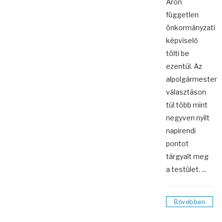
Áron
független
önkormányzati
képviselő
tölti be
ezentúl. Az
alpolgármester
választáson
túl több mint
negyven nyílt
napirendi
pontot
tárgyalt meg
a testület. ...
Bővebben