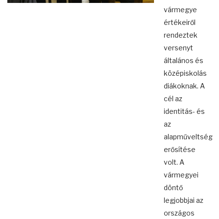
vármegye
értékeiről
rendeztek
versenyt
általános és
középiskolás
diákoknak. A
cél az
identitás- és
az
alapműveltség
erősítése
volt. A
vármegyei
döntő
legjobbjai az
országos