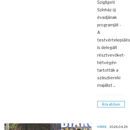
Szigligeti
Színház új
évadjának
programját -
A
testvértelepülé
is delegált
résztvevőket-
hétvégén
tartották a
szászbereki
majálist ...
Bővebben
HÍREK
2026.04.29