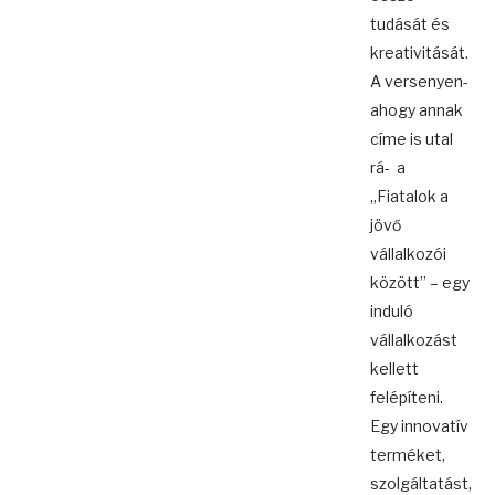
tudását és
kreativitását.
A versenyen-
ahogy annak
címe is utal
rá- a
„Fiatalok a
jövő
vállalkozói
között” – egy
induló
vállalkozást
kellett
felépíteni.
Egy innovatív
terméket,
szolgáltatást,