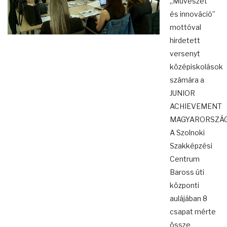
„Művészet
és innováció”
mottóval
hirdetett
versenyt
középiskolások
számára a
JUNIOR
ACHIEVEMENT
MAGYARORSZÁG
A Szolnoki
Szakképzési
Centrum
Baross úti
központi
aulájában 8
csapat mérte
össze