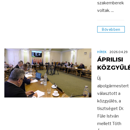
szakemberek
voltak. ...
Bővebben
HÍREK
2026.04.29
ÁPRILISI
KÖZGYŰL
Új
alpolgármestert
választott a
közgyűlés, a
tisztséget Dr.
Füle István
mellett Tóth