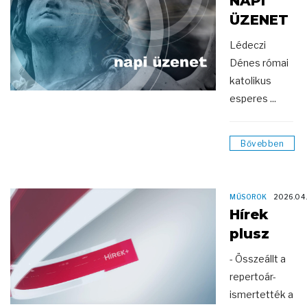
NAPI
ÜZENET
Lédeczi
Dénes római
katolikus
esperes ...
Bővebben
MŰSOROK
2026.04
Hírek
plusz
- Összeállt a
repertoár-
ismertették a