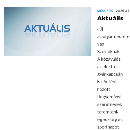
MŰSOROK
2026.04
Aktuális
- Új
alpolgármestere
van
Szolnoknak-
A közgyűlés
az elektrolit
gyár kapcsán
is döntést
hozott -
Hagyományt
szeretnének
teremteni-
egészség és
sportnapot