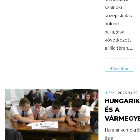
szolnoki
középiskolák
bolond
ballagása
következett
a Hild téren. ...
Bővebben
HÍREK
2026.04.29
HUNGARI
ÉS A
VÁRMEGY
Hungarikumokró
és a