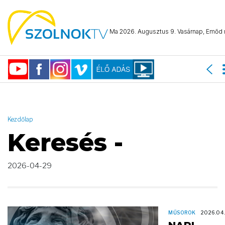
AND ( start_date >= "2026-04-29 00:00:00" AND start_date <=
"2026-04-29 23:59:59" )
Ma 2026. Augusztus 9. Vasárnap, Emőd n
Kezdőlap
Keresés -
2026-04-29
MŰSOROK
2026.04