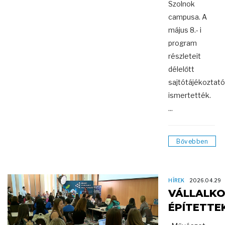
Szolnok
campusa. A
május 8.- i
program
részleteit
délelőtt
sajtótájékoztat
ismertették.
...
Bővebben
HÍREK
2026.04.29
VÁLLALK
ÉPÍTETTE