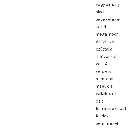
vagy élmény
piaci
bevezetését
kellett
megálmodni.
A hívószó
ezúttal a
„művészet”
volt. A
verseny
mentorai
maguk is
vállalkozók-
és a
finanszírozásért
felelős
pénzintézeti