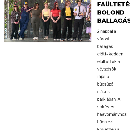
FAÜLTETÉ
BOLOND
BALLAGÁ
2 nappal a
városi
ballagás
előtt- kedden
elültették a
végzősök
fáját a
búcsúzó
diákok
parkjában. A
sokéves
hagyományhoz
hűen ezt
követően a