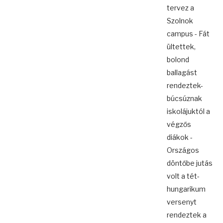
tervez a
Szolnok
campus - Fát
ültettek,
bolond
ballagást
rendeztek-
búcsúznak
iskolájuktól a
végzős
diákok -
Országos
döntőbe jutás
volt a tét-
hungarikum
versenyt
rendeztek a