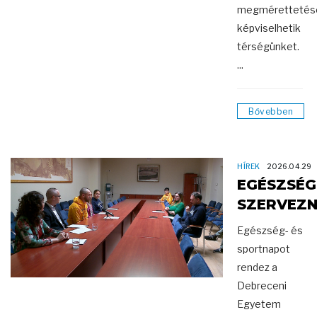
megmérettetés
képviselhetik
térségünket.
...
Bővebben
HÍREK
2026.04.29
EGÉSZSÉ
SZERVEZ
Egészség- és
sportnapot
rendez a
Debreceni
Egyetem