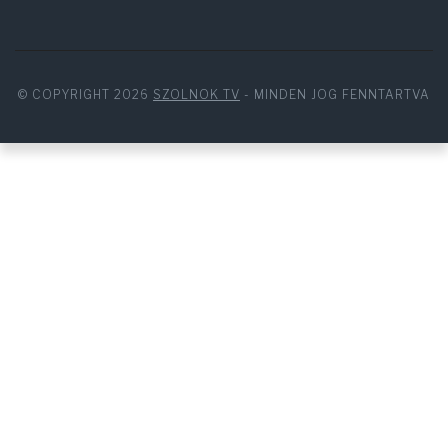
© COPYRIGHT 2026
SZOLNOK TV
- MINDEN JOG FENNTARTVA