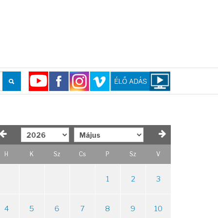
H
K
Sz
Cs
P
Sz
V
1
2
3
4
5
6
7
8
9
10