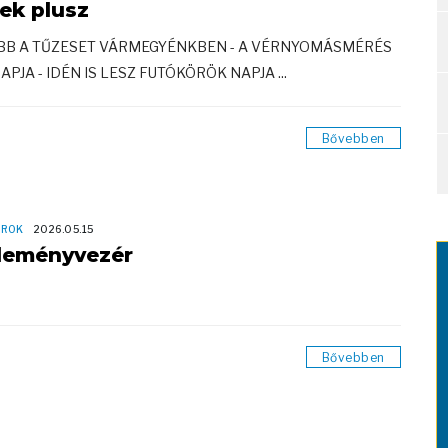
rek plusz
ÖBB A TŰZESET VÁRMEGYÉNKBEN - A VÉRNYOMÁSMÉRÉS
PJA - IDÉN IS LESZ FUTÓKÖRÖK NAPJA ...
Bővebben
OROK
2026.05.15
leményvezér
Bővebben