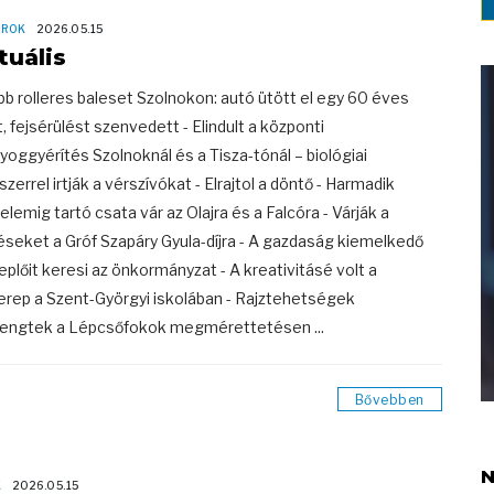
OROK
2026.05.15
tuális
abb rolleres baleset Szolnokon: autó ütött el egy 60 éves
it, fejsérülést szenvedett - Elindult a központi
yoggyérítés Szolnoknál és a Tisza-tónál – biológiai
zerrel irtják a vérszívókat - Elrajtol a döntő - Harmadik
elemig tartó csata vár az Olajra és a Falcóra - Várják a
léseket a Gróf Szapáry Gyula-díjra - A gazdaság kiemelkedő
eplőit keresi az önkormányzat - A kreativitásé volt a
erep a Szent-Györgyi iskolában - Rajztehetségek
engtek a Lépcsőfokok megmérettetésen ...
Bővebben
N
K
2026.05.15