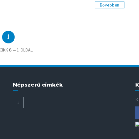
Bővebben
1
CIKK 8 — 1. OLDAL
Népszerű cimkék
K
K
#