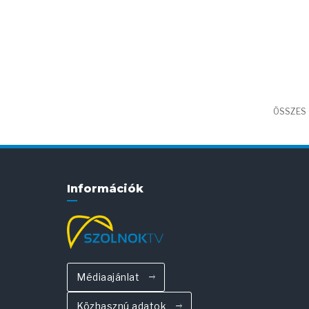
ÖSSZES 
Információk
Médiaajánlat
Közhasznú adatok