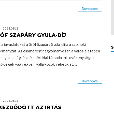
Bővebben
K
2026.05.15
ÓF SZAPÁRY GYULA-DÍJ
a a javaslatokat a Gróf Szapáry Gyula-díjra a szolnoki
S
rmányzat. Az elismerést hagyományosan a város életében
os gazdasági és példaértékű társadalmi tevékenységet
ő cégek vagy egyéni vállalkozók vehetik át. ...
Bővebben
K
2026.05.15
KEZDŐDÖTT AZ IRTÁS