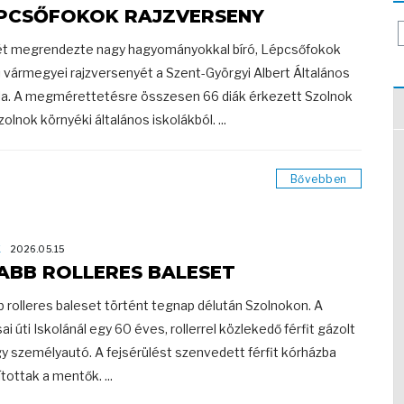
PCSŐFOKOK RAJZVERSENY
t megrendezte nagy hagyományokkal bíró, Lépcsőfokok
 vármegyei rajzversenyét a Szent-Györgyi Albert Általános
la. A megmérettetésre összesen 66 diák érkezett Szolnok
zolnok környéki általános iskolákból. ...
Bővebben
K
2026.05.15
ABB ROLLERES BALESET
b rolleres baleset történt tegnap délután Szolnokon. A
ai úti Iskolánál egy 60 éves, rollerrel közlekedő férfit gázolt
gy személyautó. A fejsérülést szenvedett férfit kórházba
ítottak a mentők. ...