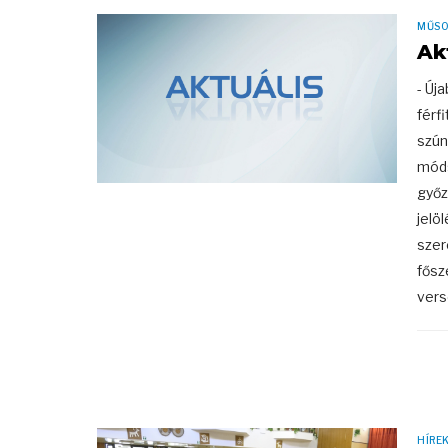
MŰS
Ak
- Új
férf
szún
móds
győz
jelö
szer
fősz
vers
HÍRE