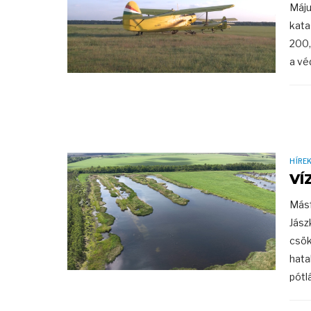
Máju
kata
200,
a vé
HÍRE
VÍ
Másf
Jász
csök
hata
pótlá