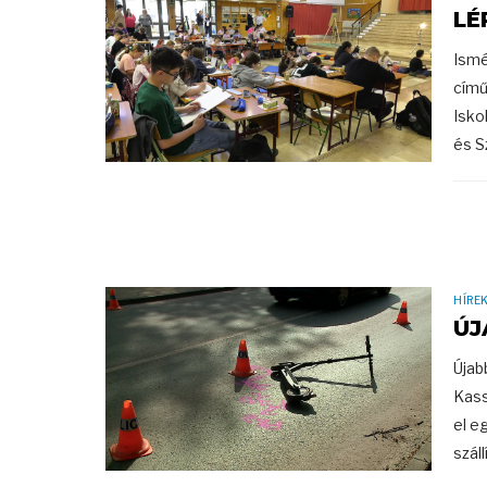
LÉ
Ismé
című
Isko
és S
HÍRE
ÚJ
Újab
Kass
el e
száll