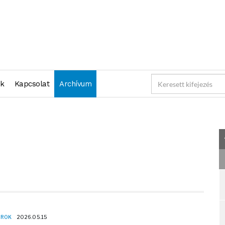
"2026-05-15 23:59:59" )
nk
Kapcsolat
Archívum
OROK
2026.05.15