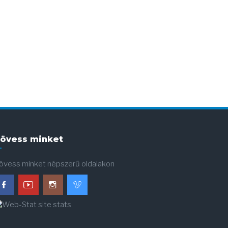
övess minket
övess minket népszerű oldalakon