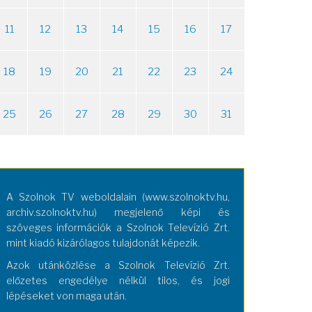
11
12
13
14
15
16
17
18
19
20
21
22
23
24
25
26
27
28
29
30
31
A Szolnok TV weboldalain (www.szolnoktv.hu,
archiv.szolnoktv.hu) megjelenő képi és
szöveges információk a Szolnok Televízió Zrt.
mint kiadó kizárólagos tulajdonát képezik.
Azok utánközlése a Szolnok Televízió Zrt.
előzetes engedélye nélkül tilos, és jogi
lépéseket von maga után.