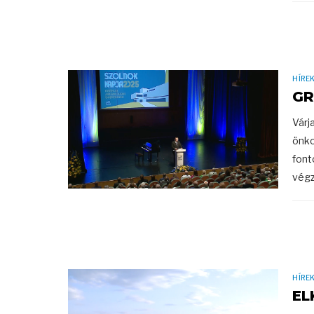
HÍRE
GR
Várj
önko
font
végz
HÍRE
EL