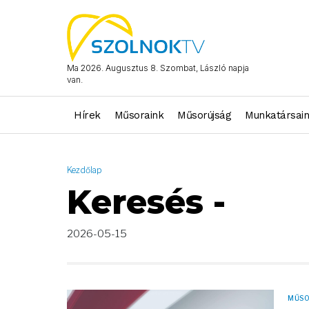
AND ( start_date >= "2026-05-15 00:00:00" AND start_date <= 
Ma 2026. Augusztus 8. Szombat, László napja
van.
Hírek
Műsoraink
Műsorújság
Munkatársai
Kezdőlap
Keresés -
2026-05-15
MŰS