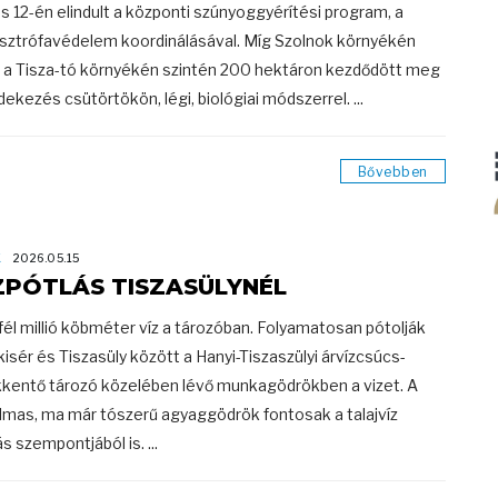
s 12-én elindult a központi szúnyoggyérítési program, a
sztrófavédelem koordinálásával. Míg Szolnok környékén
 a Tisza-tó környékén szintén 200 hektáron kezdődött meg
dekezés csütörtökön, légi, biológiai módszerrel. ...
Bővebben
K
2026.05.15
ZPÓTLÁS TISZASÜLYNÉL
él millió köbméter víz a tározóban. Folyamatosan pótolják
kisér és Tiszasüly között a Hanyi-Tiszaszülyi árvízcsúcs-
kentő tározó közelében lévő munkagödrökben a vizet. A
lmas, ma már tószerű agyaggödrök fontosak a talajvíz
s szempontjából is. ...