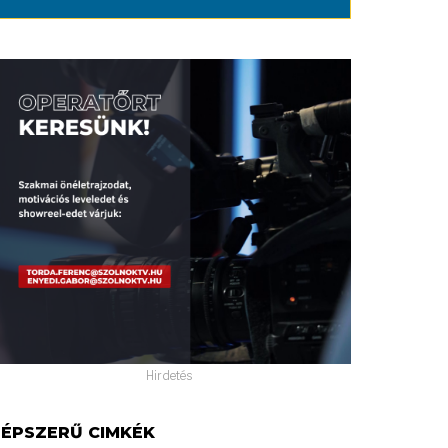
Hirdetés
ÉPSZERŰ CIMKÉK