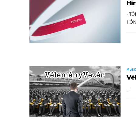
Hí
- T
HÓNA
MŰS
Vé
...