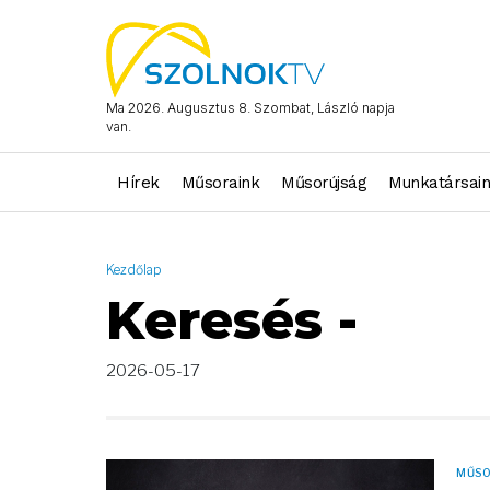
AND ( start_date >= "2026-05-17 00:00:00" AND start_date <= 
Ma 2026. Augusztus 8. Szombat, László napja
van.
Hírek
Műsoraink
Műsorújság
Munkatársai
Kezdőlap
Keresés -
2026-05-17
MŰS