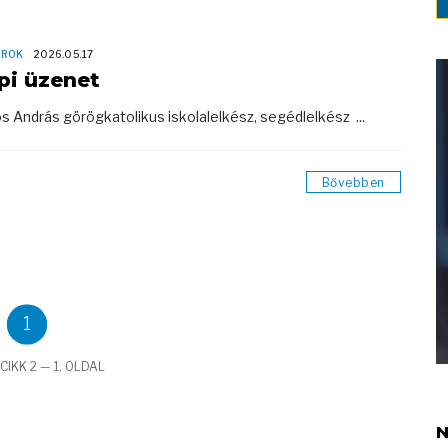
OROK
2026.05.17
pi üzenet
s András görögkatolikus iskolalelkész, segédlelkész ...
Bővebben
1
CIKK 2 — 1. OLDAL
N