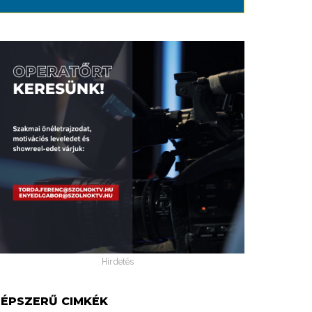
Hirdetés
ÉPSZERŰ CIMKÉK