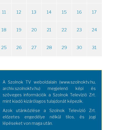
11
12
13
14
15
16
17
18
19
20
21
22
23
24
25
26
27
28
29
30
31
A Szolnok TV weboldalain (www.szolnoktv.hu,
archiv.szolnoktv.hu) megjelenő képi és
szöveges információk a Szolnok Televízió Zrt.
mint kiadó kizárólagos tulajdonát képezik.
Azok utánközlése a Szolnok Televízió Zrt.
előzetes engedélye nélkül tilos, és jogi
lépéseket von maga után.