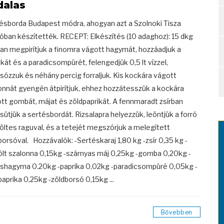
dalas
ésborda Budapest módra, ahogyan azt a Szolnoki Tisza
lóban készítették. RECEPT: Elkészítés (10 adaghoz): 15 dkg
ban megpirítjuk a finomra vágott hagymát, hozzáadjuk a
ikát és a paradicsompürét, felengedjük 0,5 lt vízzel,
ózzuk és néhány percig forraljuk. Kis kockára vágott
onnát gyengén átpirítjuk, ehhez hozzátesszük a kockára
tt gombát, májat és zöldpaprikát. A fennmaradt zsírban
ütjük a sertésbordát. Rizsalapra helyezzük, leöntjük a forró
öltes raguval, és a tetejét megszórjuk a melegített
borsóval. Hozzávalók: -Sertéskaraj 1,80 kg -zsír 0,35 kg -
ölt szalonna 0,15kg -szárnyas máj 0,25kg -gomba 0,20kg -
shagyma 0.20kg -paprika 0,02kg -paradicsompüré 0,05kg -
paprika 0,25kg -zöldborsó 0,15kg ...
Bővebben