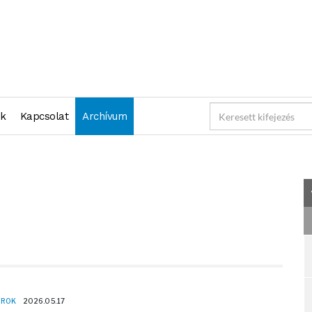
"2026-05-17 23:59:59" )
nk
Kapcsolat
Archívum
OROK
2026.05.17