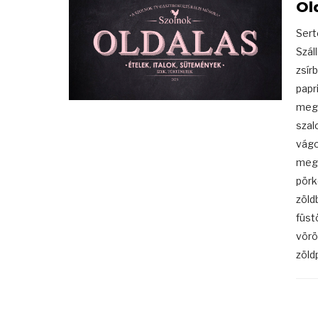
Ol
Sert
Szál
zsír
papr
megs
szal
vágo
megs
pörk
zöld
füst
vörö
zöld