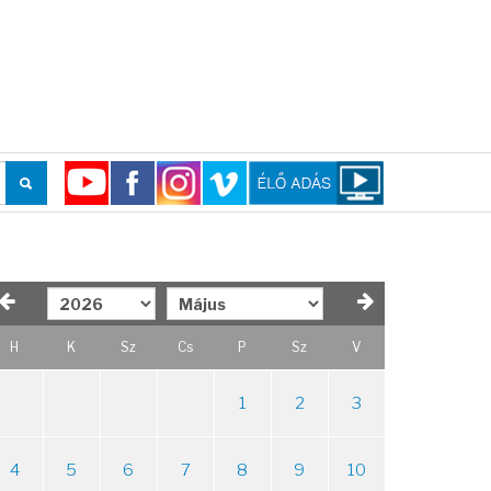
H
K
Sz
Cs
P
Sz
V
1
2
3
4
5
6
7
8
9
10