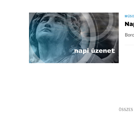
MŰS
Na
Boro
ÖSSZES 