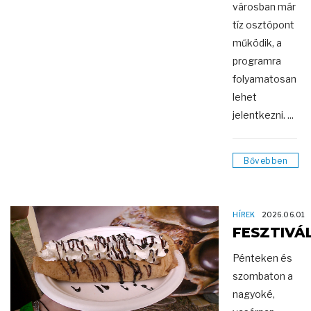
városban már
tíz osztópont
működik, a
programra
folyamatosan
lehet
jelentkezni. ...
Bővebben
HÍREK
2026.06.01
FESZTIVÁ
Pénteken és
szombaton a
nagyoké,