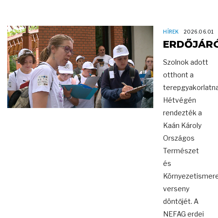
HÍREK
2026.06.01
ERDŐJÁR
Szolnok adott
otthont a
terepgyakorlatna
Hétvégén
rendezték a
Kaán Károly
Országos
Természet
és
Környezetismere
verseny
döntőjét. A
NEFAG erdei