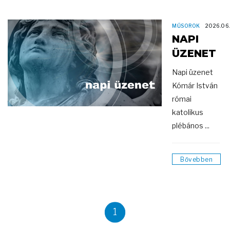
MŰSOROK
2026.06
NAPI
ÜZENET
Napi üzenet
Kómár István
római
katolikus
plébános ...
Bővebben
1