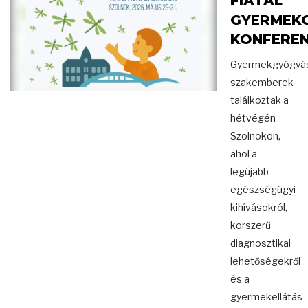
FIATAL
GYERMEK
KONFEREN
Gyermekgyógyás
szakemberek
találkoztak a
hétvégén
Szolnokon,
ahol a
legújabb
egészségügyi
kihívásokról,
korszerű
diagnosztikai
lehetőségekről
és a
gyermekellátás