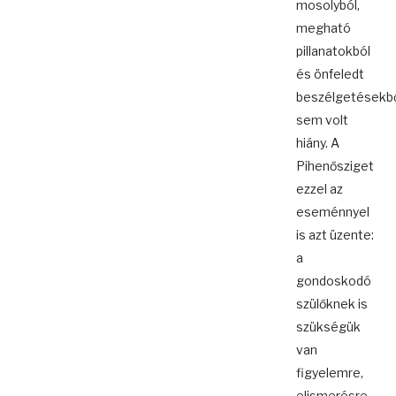
mosolyból,
megható
pillanatokból
és önfeledt
beszélgetésekb
sem volt
hiány. A
Pihenősziget
ezzel az
eseménnyel
is azt üzente:
a
gondoskodó
szülőknek is
szükségük
van
figyelemre,
elismerésre