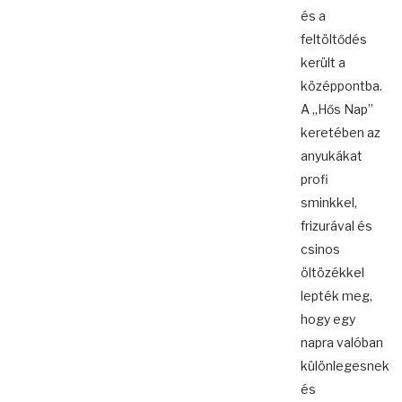
és a
feltöltődés
került a
középpontba.
A „Hős Nap”
keretében az
anyukákat
profi
sminkkel,
frizurával és
csinos
öltözékkel
lepték meg,
hogy egy
napra valóban
különlegesnek
és