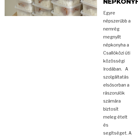
NÉPKONY
Egyre
népszerűbb a
nemrég
megnyílt
népkonyha a
Csallóközi úti
közösségi
Irodában. A
szolgáltatás
elsősorban a
rászorulók
számára
biztosít
meleg ételt
és
segítséget. A