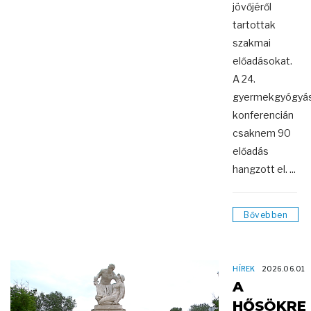
jövőjéről
tartottak
szakmai
előadásokat.
A 24.
gyermekgyógyás
konferencián
csaknem 90
előadás
hangzott el. ...
Bővebben
HÍREK
2026.06.01
A
HŐSÖKRE