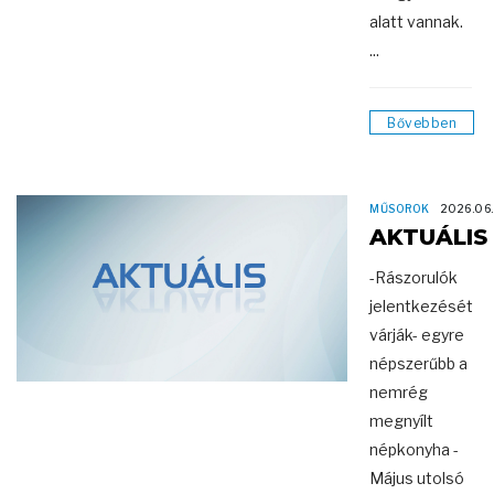
alatt vannak.
...
Bővebben
MŰSOROK
2026.06
AKTUÁLIS
-Rászorulók
jelentkezését
várják- egyre
népszerűbb a
nemrég
megnyílt
népkonyha -
Május utolsó