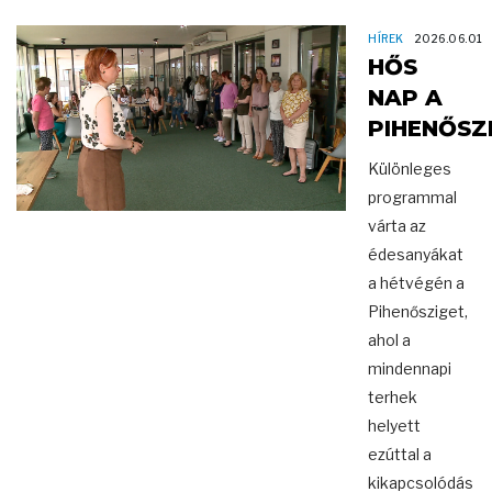
HÍREK
2026.06.01
HŐS
NAP A
PIHENŐSZ
Különleges
programmal
várta az
édesanyákat
a hétvégén a
Pihenősziget,
ahol a
mindennapi
terhek
helyett
ezúttal a
kikapcsolódás