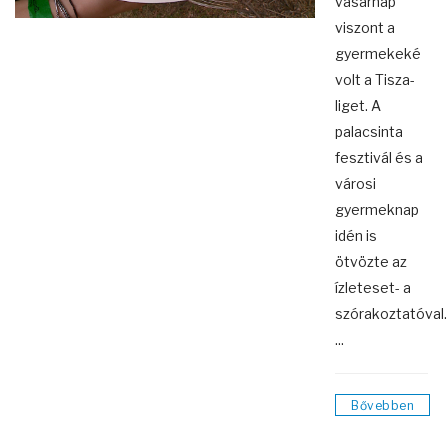
vasárnap
viszont a
gyermekeké
volt a Tisza-
liget. A
palacsinta
fesztivál és a
városi
gyermeknap
idén is
ötvözte az
ízleteset- a
szórakoztatóval.
...
Bővebben