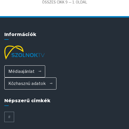
ÖSSZES CIKK 9 — 1. OLDAL
Információk
Médiaajánlat
Közhasznú adatok
Népszerű cimkék
#