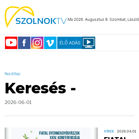
AND ( start_date >= "2026-06-01 00:00:00" AND start_date <=
"2026-06-01 23:59:59" )
Ma 2026. Augusztus 8. Szombat, László 
Kezdőlap
Keresés -
2026-06-01
HÍREK
2026.06.01