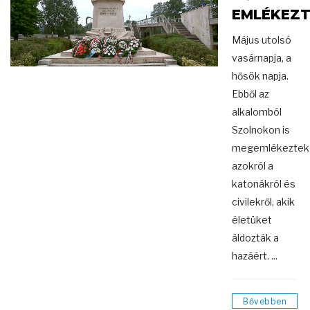
EMLÉKEZ
Május utolsó
vasárnapja, a
hősök napja.
Ebből az
alkalomból
Szolnokon is
megemlékeztek
azokról a
katonákról és
civilekről, akik
életüket
áldozták a
hazáért. ...
Bővebben