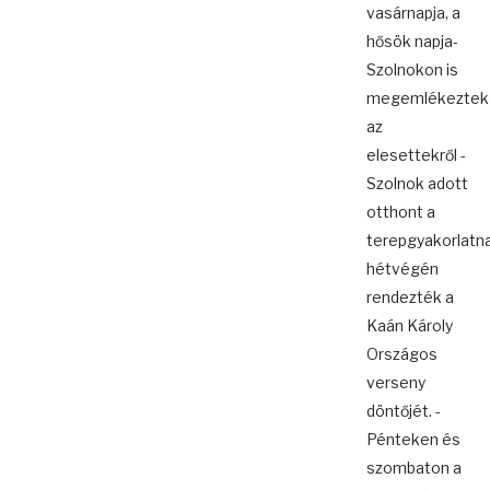
vasárnapja, a
hősök napja-
Szolnokon is
megemlékeztek
az
elesettekről -
Szolnok adott
otthont a
terepgyakorlatn
hétvégén
rendezték a
Kaán Károly
Országos
verseny
döntőjét. -
Pénteken és
szombaton a