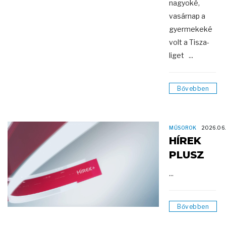
nagyoké,
vasárnap a
gyermekeké
volt a Tisza-
liget ...
Bővebben
MŰSOROK
2026.06
HÍREK
PLUSZ
...
Bővebben