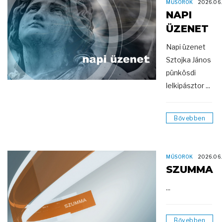
MŰSOROK
2026.06
NAPI
ÜZENET
Napi üzenet
Sztojka János
pünkösdi
lelkipásztor ...
Bővebben
MŰSOROK
2026.06
SZUMMA
...
Bővebben