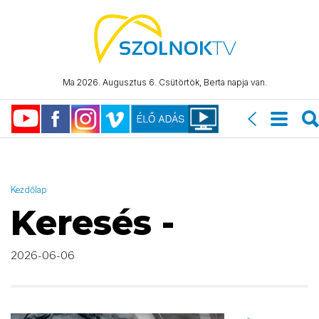
AND ( start_date >= "2026-06-06 00:00:00" AND start_date <=
"2026-06-06 23:59:59" )
Ma 2026. Augusztus 6. Csütörtök, Berta napja van.
Kezdőlap
Keresés -
2026-06-06