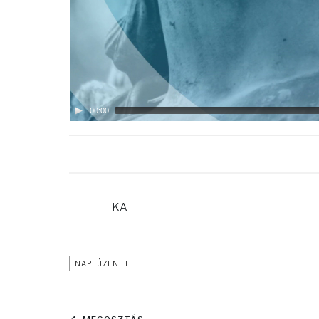
00:00
KA
NAPI ÜZENET