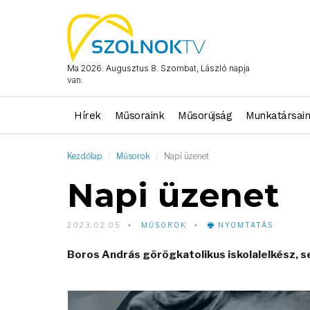
Ma 2026. Augusztus 8. Szombat, László napja
van.
Hírek
Műsoraink
Műsorújság
Munkatársai
Kezdőlap
Műsorok
Napi üzenet
Napi üzenet
2023.02.05
MŰSOROK
NYOMTATÁS
Boros András görögkatolikus iskolalelkész, 
Video