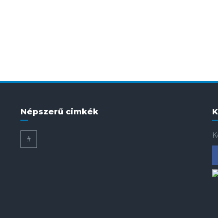
Népszerű cimkék
K
K
#