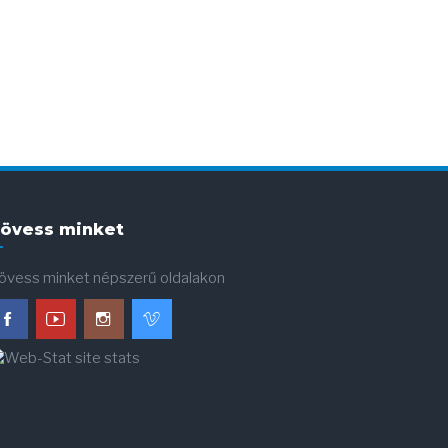
övess minket
övess minket népszerű oldalakon