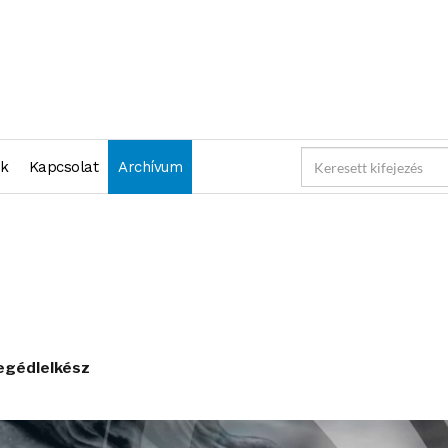
nk
Kapcsolat
Archívum
segédlelkész