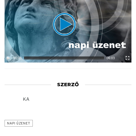
Player
00:00
06:03
SZERZŐ
KA
NAPI ÜZENET