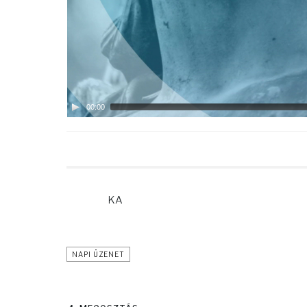
00:00
KA
NAPI ÜZENET