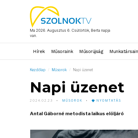
Ma 2026. Augusztus 6. Csütörtök, Berta napja
van.
Hírek
Műsoraink
Műsorújság
Munkatársai
Kezdőlap
Műsorok
Napi üzenet
Napi üzenet
2024.02.23
MŰSOROK
NYOMTATÁS
Antal Gáborné metodista laikus elöljáró
Video