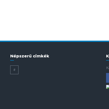
Népszerű cimkék
K
K
#