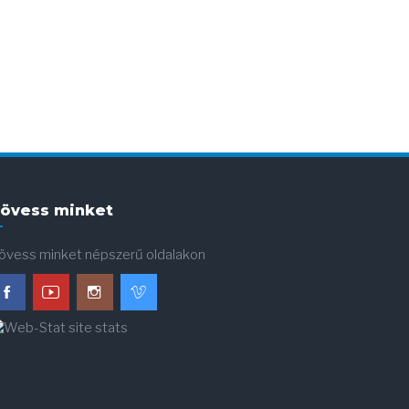
övess minket
övess minket népszerű oldalakon