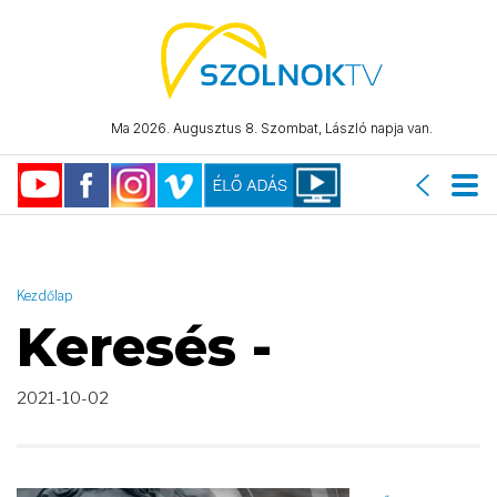
AND ( start_date >= "2021-10-02 00:00:00" AND start_date <=
"2021-10-02 23:59:59" )
Ma 2026. Augusztus 8. Szombat, László napja van.
Kezdőlap
Keresés -
2021-10-02