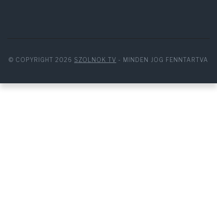
© COPYRIGHT 2026
SZOLNOK TV
- MINDEN JOG FENNTARTVA