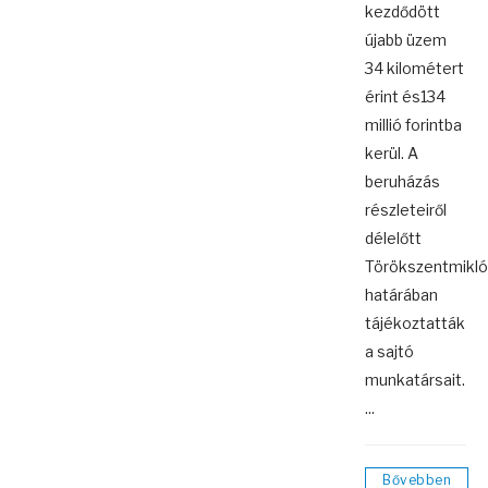
kezdődött
újabb üzem
34 kilométert
érint és134
millió forintba
kerül. A
beruházás
részleteiről
délelőtt
Törökszentmikl
határában
tájékoztatták
a sajtó
munkatársait.
...
Bővebben