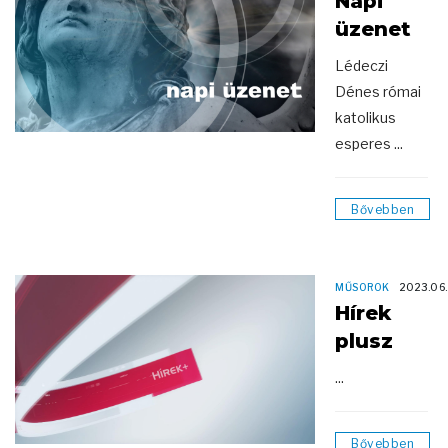
Napi
üzenet
Lédeczi
Dénes római
katolikus
esperes ...
Bővebben
MŰSOROK
2023.06.
Hírek
plusz
...
Bővebben