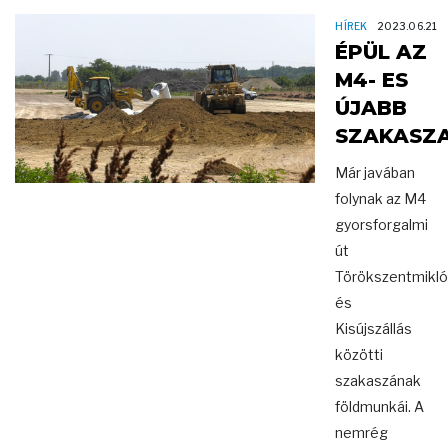
HÍREK
2023.06.21
ÉPÜL AZ
M4- ES
ÚJABB
SZAKASZ
Már javában
folynak az M4
gyorsforgalmi
út
Törökszentmikl
és
Kisújszállás
közötti
szakaszának
földmunkái. A
nemrég