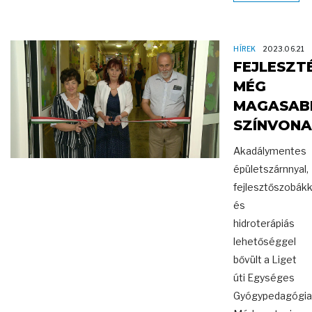
HÍREK
2023.06.21
FEJLESZT
MÉG
MAGASAB
SZÍNVON
Akadálymentes
épületszárnnyal,
fejlesztőszobákk
és
hidroterápiás
lehetőséggel
bővült a Liget
úti Egységes
Gyógypedagógia