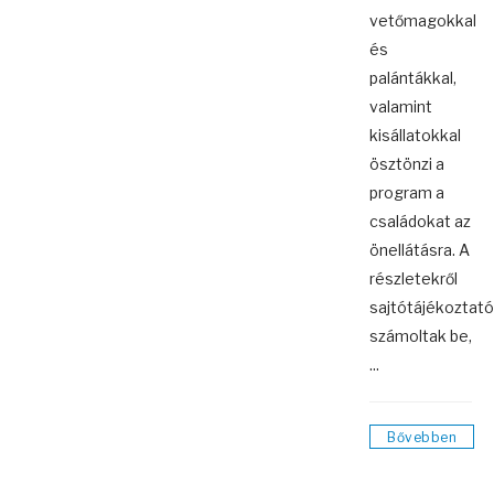
vetőmagokkal
és
palántákkal,
valamint
kisállatokkal
ösztönzi a
program a
családokat az
önellátásra. A
részletekről
sajtótájékoztat
számoltak be,
...
Bővebben