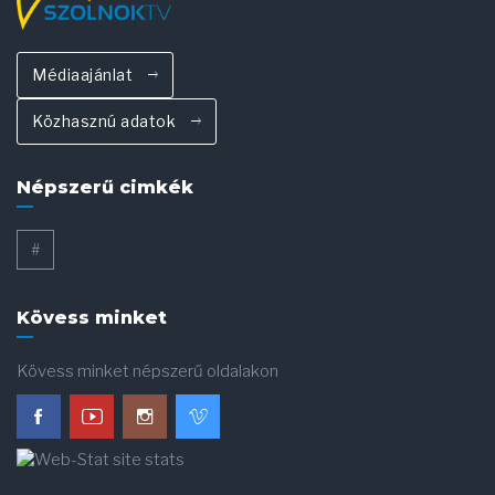
Médiaajánlat
Közhasznú adatok
Népszerű cimkék
#
Kövess minket
Kövess minket népszerű oldalakon