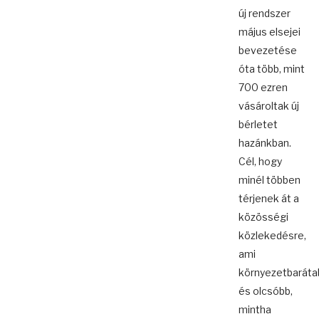
új rendszer
május elsejei
bevezetése
óta több, mint
700 ezren
vásároltak új
bérletet
hazánkban.
Cél, hogy
minél többen
térjenek át a
közösségi
közlekedésre,
ami
környezetbaráta
és olcsóbb,
mintha