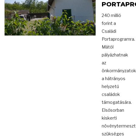
PORTAPR
240 millió
forint a
Családi
Portaprogramra.
Mától
pályázhatnak
az
önkormányzatok
a hátrányos
helyzetű
családok
támogatására.
Elsősorban
kiskerti
növénytermeszt
szükséges