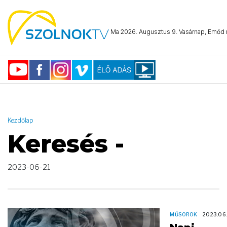
AND ( start_date >= "2023-06-21 00:00:00" AND start_date <=
"2023-06-21 23:59:59" )
Ma 2026. Augusztus 9. Vasárnap, Emőd n
Kezdőlap
Keresés -
2023-06-21
MŰSOROK
2023.06.