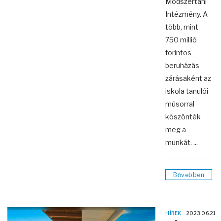
Módszertani
Intézmény. A
több, mint
750 millió
forintos
beruházás
zárásaként az
iskola tanulói
műsorral
köszönték
meg a
munkát. ...
Bővebben
HÍREK
2023.06.21