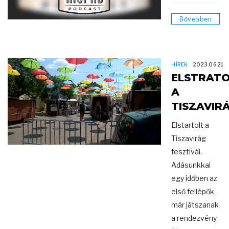
Bővebben
HÍREK
2023.06.21
ELSTRAT
A
TISZAVIR
Elstartolt a
Tiszavirág
fesztivál.
Adásunkkal
egy időben az
első fellépők
már játszanak
a rendezvény