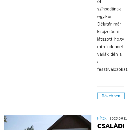
öt
színpadának
egyikén.
Délután már
kirajzolódni
látszott, hogy
mi mindennel
várják idén is
a
fesztiválozókat.
...
Bővebben
HÍREK
2023.06.21
CSALÁDI