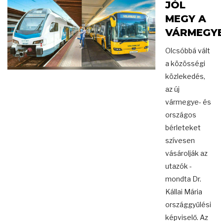
JÓL
MEGY A
VÁRMEGY
Olcsóbbá vált
a közösségi
közlekedés,
az új
vármegye- és
országos
bérleteket
szívesen
vásárolják az
utazók -
mondta Dr.
Kállai Mária
országgyűlési
képviselő. Az