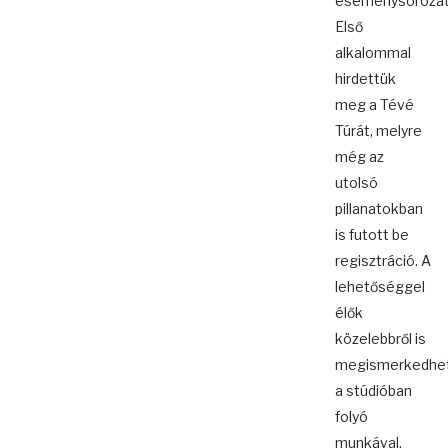
eseménysorozat
Első
alkalommal
hirdettük
meg a Tévé
Túrát, melyre
még az
utolsó
pillanatokban
is futott be
regisztráció. A
lehetőséggel
élők
közelebbről is
megismerkedhe
a stúdióban
folyó
munkával,