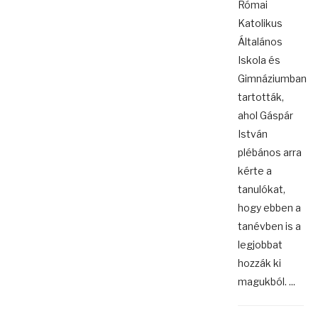
Római
Katolikus
Általános
Iskola és
Gimnáziumban
tartották,
ahol Gáspár
István
plébános arra
kérte a
tanulókat,
hogy ebben a
tanévben is a
legjobbat
hozzák ki
magukból. ...