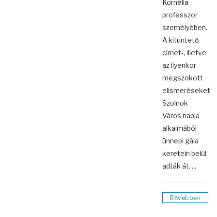
Kornélia
professzor
személyében.
A kitüntető
címet-, illetve
az ilyenkor
megszokott
elismeréseket
Szolnok
Város napja
alkalmából
ünnepi gála
keretein belül
adták át. ...
Bővebben