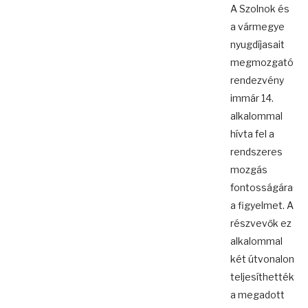
A Szolnok és
a vármegye
nyugdíjasait
megmozgató
rendezvény
immár 14.
alkalommal
hívta fel a
rendszeres
mozgás
fontosságára
a figyelmet. A
részvevők ez
alkalommal
két útvonalon
teljesíthették
a megadott