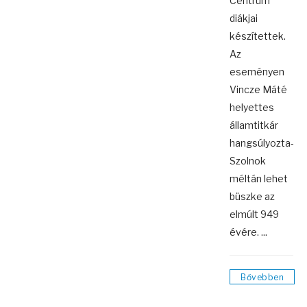
Centrum
diákjai
készítettek.
Az
eseményen
Vincze Máté
helyettes
államtitkár
hangsúlyozta-
Szolnok
méltán lehet
büszke az
elmúlt 949
évére. ...
Bővebben