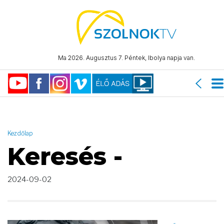
AND ( start_date >= "2024-09-02 00:00:00" AND start_date <=
"2024-09-02 23:59:59" )
Ma 2026. Augusztus 7. Péntek, Ibolya napja van.
Kezdőlap
Keresés -
2024-09-02