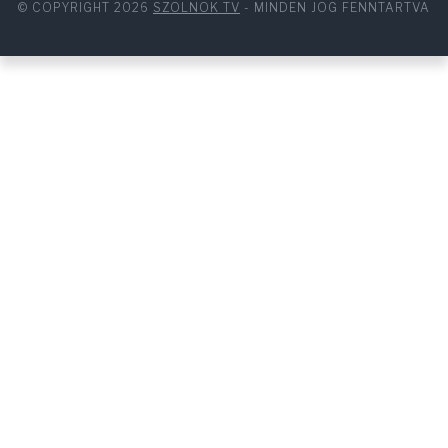
© COPYRIGHT 2026
SZOLNOK TV
- MINDEN JOG FENNTARTVA