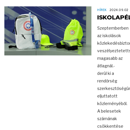
HÍREK
2024.09.02
ISKOLAPÉ
Szeptemberben
az iskolások
közlekedésbizto
veszélyeztetet
magasabb az
átlagnál.-
derül ki a
rendőrség
szerkesztőségü
eljuttatott
közleményéből.
A belesetek
számának
csökkentése