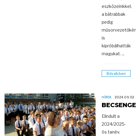
eszközeinkkel,
a bátrabbak
pedig
műsorvezetőkén
is
kipróbálhatták
magukat. ...
Bővebben
HÍREK
2024.09.02
BECSENG
Elindult a
2024/2025-
ös tanév.