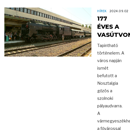
HÍREK
2024.09.02
177
ÉVES A
VASÚTVO
Tapintható
történelem. A
város napján
ismét
befutott a
Nosztalgia
gőzös a
szolnoki
pályaudvarra.
A
vármegyeszékhe
a fővárossal