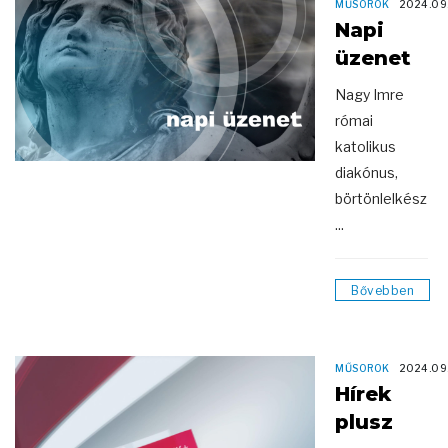
MŰSOROK
2024.09
Napi
üzenet
Nagy Imre
római
katolikus
diakónus,
börtönlelkész
...
Bővebben
MŰSOROK
2024.09
Hírek
plusz