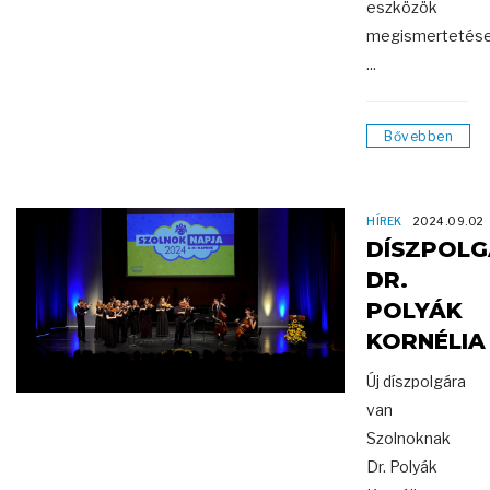
eszközök
megismertetése
...
Bővebben
HÍREK
2024.09.02
DÍSZPOL
DR.
POLYÁK
KORNÉLIA
Új díszpolgára
van
Szolnoknak
Dr. Polyák