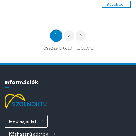
Bővebben
1
2
ÖSSZES CIKK 10 — 1. OLDAL
Információk
Médiaajánlat
Közhasznú adatok