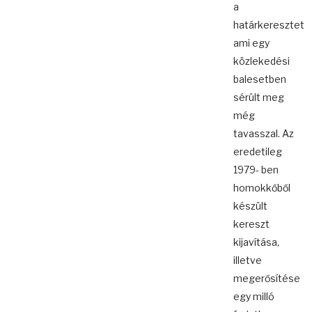
a
határkeresztet
ami egy
közlekedési
balesetben
sérült meg
még
tavasszal. Az
eredetileg
1979- ben
homokkőből
készült
kereszt
kijavítása,
illetve
megerősítése
egy milló