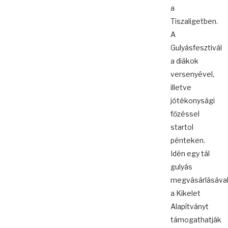
a
Tiszaligetben.
A
Gulyásfesztivál
a diákok
versenyével,
illetve
jótékonysági
főzéssel
startol
pénteken.
Idén egy tál
gulyás
megvásárlásáva
a Kikelet
Alapítványt
támogathatják