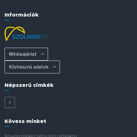
Információk
Médiaajánlat
Közhasznú adatok
Népszerű cimkék
#
Kövess minket
Kövess minket népszerű oldalakon