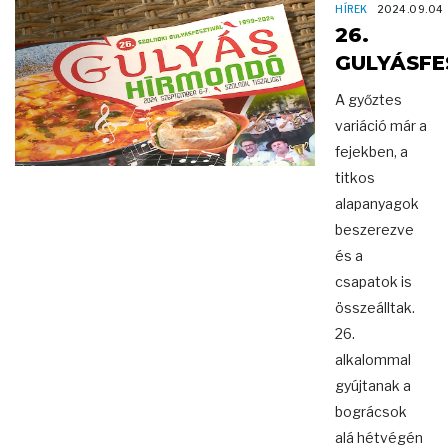
HÍREK
2024.09.04
26.
GULYÁSFE
A győztes
variáció már a
fejekben, a
titkos
alapanyagok
beszerezve
és a
csapatok is
összeálltak.
26.
alkalommal
gyújtanak a
bográcsok
alá hétvégén