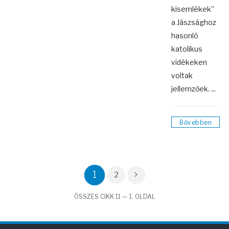
kisemlékek”
a Jászsághoz
hasonló
katolikus
vidékeken
voltak
jellemzőek. ...
Bővebben
1
2
ÖSSZES CIKK 11 — 1. OLDAL