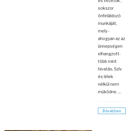
és vezetők ,
sokszor
önfeláldozó
munkáját,
mely -
ahogyan az az
ünnepségen
elhangzott-
több mint
hivatás, Szív
és lélek
nélkül nem
működne. ...
Bővebben