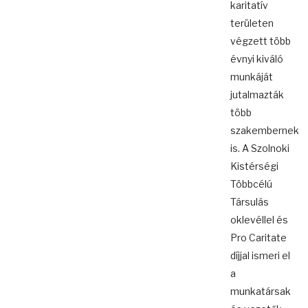
karitatív
területen
végzett több
évnyi kiváló
munkáját
jutalmazták
több
szakembernek
is. A Szolnoki
Kistérségi
Többcélú
Társulás
oklevéllel és
Pro Caritate
díjjal ismeri el
a
munkatársak