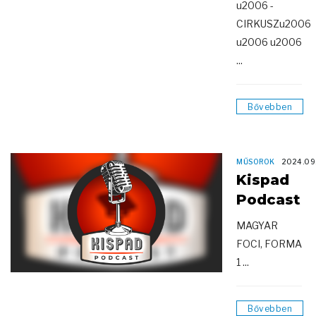
u2006 -
CIRKUSZu2006
u2006 u2006
...
Bővebben
MŰSOROK
2024.09
Kispad
Podcast
MAGYAR
FOCI, FORMA
1 ...
Bővebben