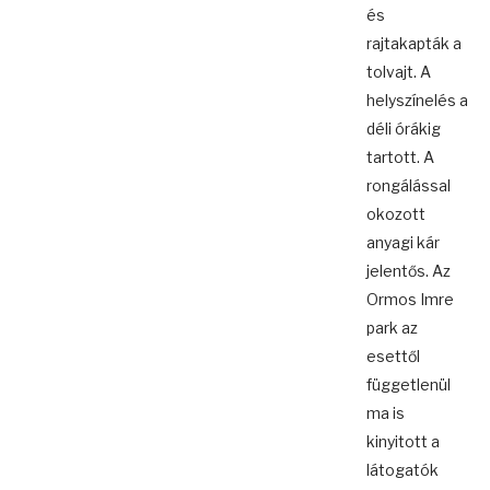
és
rajtakapták a
tolvajt. A
helyszínelés a
déli órákig
tartott. A
rongálással
okozott
anyagi kár
jelentős. Az
Ormos Imre
park az
esettől
függetlenül
ma is
kinyitott a
látogatók