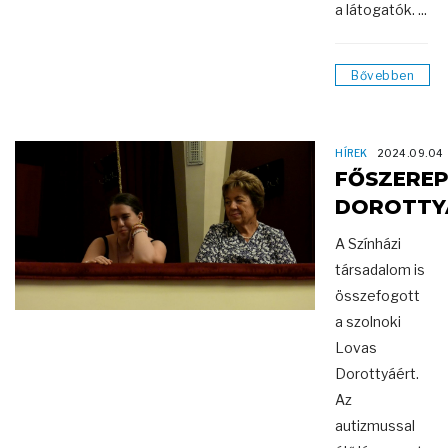
a látogatók. ...
Bővebben
HÍREK
2024.09.04
FŐSZERE
DOROTTY
A Színházi
társadalom is
összefogott
a szolnoki
Lovas
Dorottyáért.
Az
autizmussal