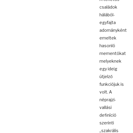
családok
hálából-
egyfajta
adományként
emeltek
hasonló
mementókat
melyeknek
egy ideig
útjelző
funkciójuk is
volt. A
néprajzi-
vallási
definíció
szerinti
„szakrális