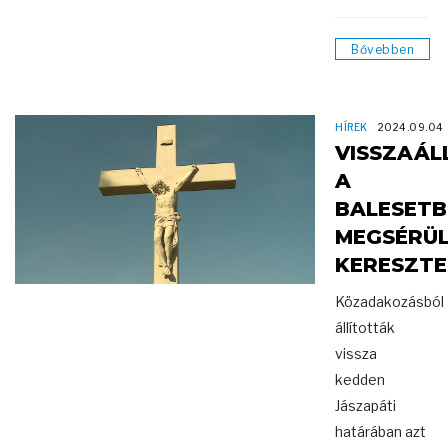
Bővebben
HÍREK
2024.09.04
VISSZAÁL
A
BALESETB
MEGSÉRÜ
KERESZTE
Közadakozásból
állították
vissza
kedden
Jászapáti
határában azt