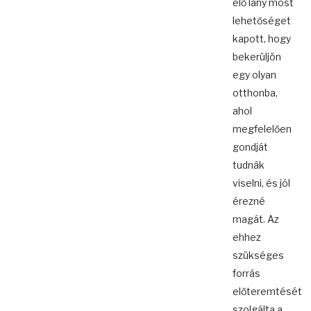
élő lány most
lehetőséget
kapott, hogy
bekerüljön
egy olyan
otthonba,
ahol
megfelelően
gondját
tudnák
viselni, és jól
érezné
magát. Az
ehhez
szükséges
forrás
előteremtését
szolgálta a