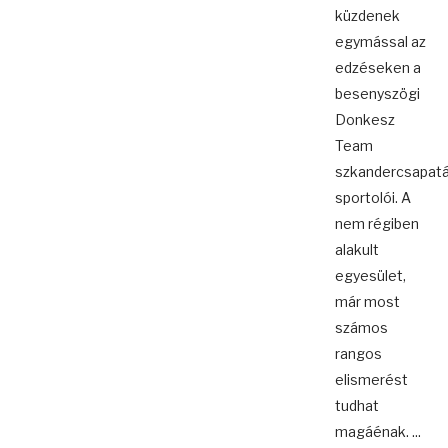
küzdenek
egymással az
edzéseken a
besenyszögi
Donkesz
Team
szkandercsapat
sportolói. A
nem régiben
alakult
egyesület,
már most
számos
rangos
elismerést
tudhat
magáénak. ...