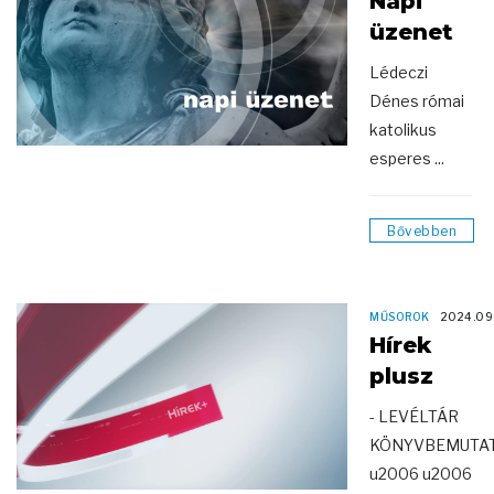
Napi
üzenet
Lédeczi
Dénes római
katolikus
esperes ...
Bővebben
MŰSOROK
2024.09
Hírek
plusz
- LEVÉLTÁR
KÖNYVBEMUTA
u2006 u2006