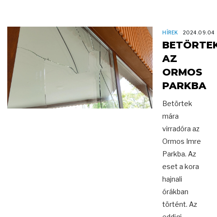
HÍREK
2024.09.04
BETÖRTE
AZ
ORMOS
PARKBA
Betörtek
mára
virradóra az
Ormos Imre
Parkba. Az
eset a kora
hajnali
órákban
történt. Az
eddigi