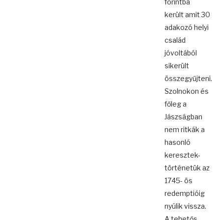
forintba
került amit 30
adakozó helyi
család
jóvoltából
sikerült
összegyűjteni.
Szolnokon és
főleg a
Jászságban
nem ritkák a
hasonló
keresztek-
történetük az
1745- ös
redemptióig
nyúlik vissza.
A tehetős