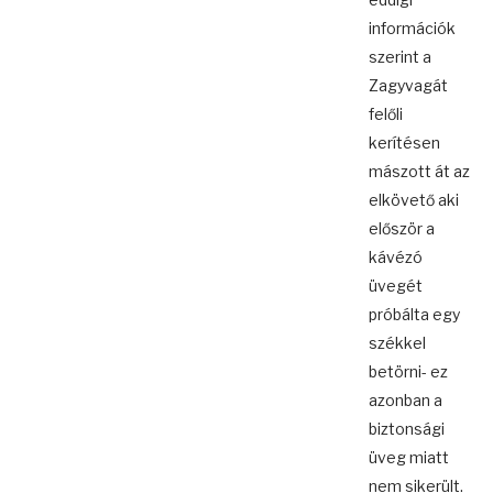
információk
szerint a
Zagyvagát
felőli
kerítésen
mászott át az
elkövető aki
először a
kávézó
üvegét
próbálta egy
székkel
betörni- ez
azonban a
biztonsági
üveg miatt
nem sikerült.