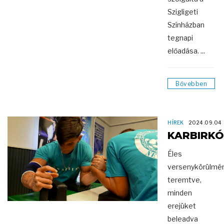
Szigligeti
Színházban
tegnapi
előadása. ...
Bővebben
HÍREK
2024.09.04
KARBIRK
Éles
versenykörülmé
teremtve,
minden
erejüket
beleadva