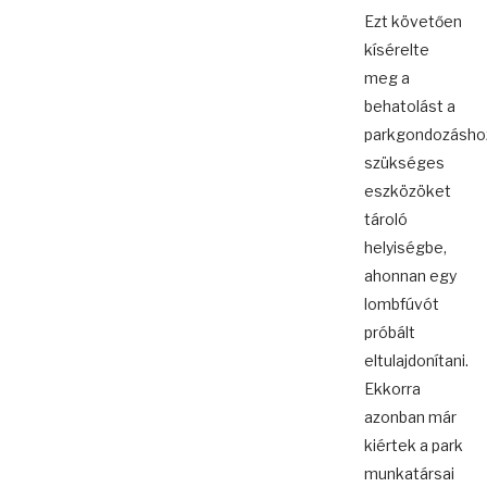
Ezt követően
kísérelte
meg a
behatolást a
parkgondozásho
szükséges
eszközöket
tároló
helyiségbe,
ahonnan egy
lombfúvót
próbált
eltulajdonítani.
Ekkorra
azonban már
kiértek a park
munkatársai