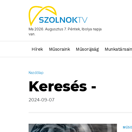
AND ( start_date >= "2024-09-07 00:00:00" AND start_date <= 
Ma 2026. Augusztus 7. Péntek, Ibolya napja
van.
Hírek
Műsoraink
Műsorújság
Munkatársai
Kezdőlap
Keresés -
2024-09-07
MŰS