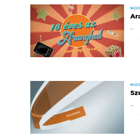
MŰS
Ar
...
MŰS
Sz
...