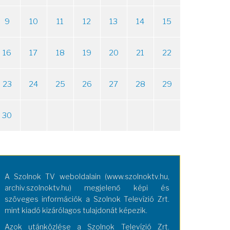
9
10
11
12
13
14
15
16
17
18
19
20
21
22
23
24
25
26
27
28
29
30
A Szolnok TV weboldalain (www.szolnoktv.hu,
archiv.szolnoktv.hu) megjelenő képi és
szöveges információk a Szolnok Televízió Zrt.
mint kiadó kizárólagos tulajdonát képezik.
Azok utánközlése a Szolnok Televízió Zrt.