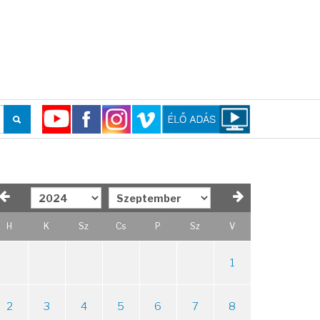
H
K
Sz
Cs
P
Sz
V
1
2
3
4
5
6
7
8