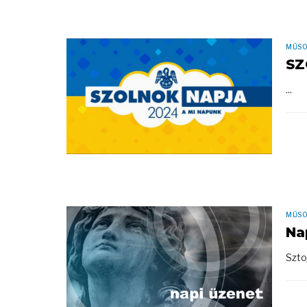
MŰS
SZ
...
MŰS
Na
Szto