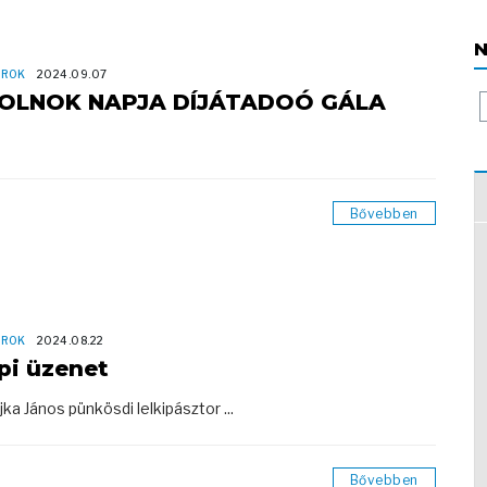
N
OROK
2024.09.07
OLNOK NAPJA DÍJÁTADOÓ GÁLA
Bővebben
OROK
2024.08.22
pi üzenet
jka János pünkösdi lelkipásztor ...
Bővebben