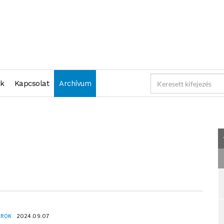
"2024-09-07 23:59:59" )
nk
Kapcsolat
Archívum
OROK
2024.09.07