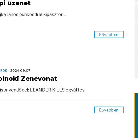
pi üzenet
jka János pünkösdi lelkipásztor ...
Bővebben
OROK
2024.09.07
olnoki Zenevonat
sor vendégei: LEANDER KILLS együttes ...
Bővebben