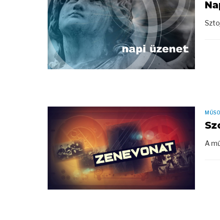
Na
Szto
MŰS
Sz
A mű