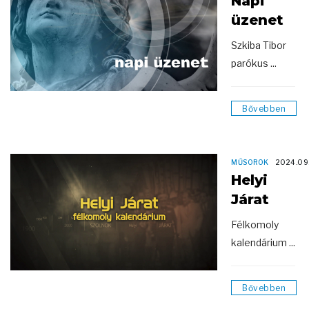
Napi
üzenet
Szkiba Tibor
parókus ...
Bővebben
MŰSOROK
2024.09
Helyi
Járat
Félkomoly
kalendárium ...
Bővebben