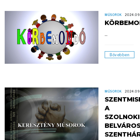
MŰSOROK
2024.09
KÖRBEMO
...
Bővebben
MŰSOROK
2024.09
SZENTMIS
A
SZOLNOKI
BELVÁROS
SZENTHÁ