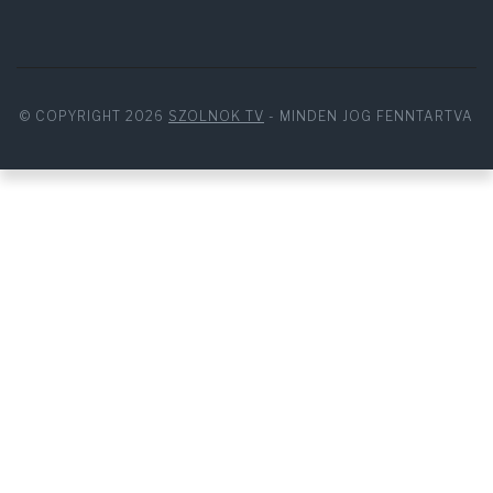
© COPYRIGHT 2026
SZOLNOK TV
- MINDEN JOG FENNTARTVA