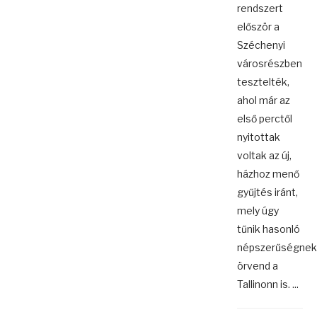
rendszert
először a
Széchenyi
városrészben
tesztelték,
ahol már az
első perctől
nyitottak
voltak az új,
házhoz menő
gyűjtés iránt,
mely úgy
tűnik hasonló
népszerűségnek
örvend a
Tallinonn is. ...