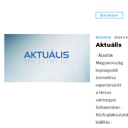
Bővebben
MŰSOROK
2024.09
Aktuális
- Átadták
Magyarország
legnagyobb
termelésű
naperőművét
a Heves
vármegyei
Szihalomban -
Közfoglalkoztatá
kiállítás -