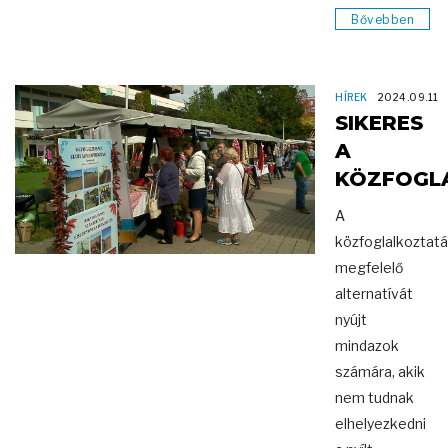
Bővebben
HÍREK
2024.09.11
SIKERES
A
KÖZFOGL
A
közfoglalkoztat
megfelelő
alternatívát
nyújt
mindazok
számára, akik
nem tudnak
elhelyezkedni