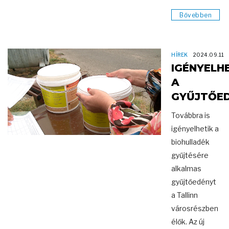
Bővebben
HÍREK
2024.09.11
IGÉNYELH
A
GYŰJTŐE
Továbbra is
igényelhetik a
biohulladék
gyűjtésére
alkalmas
gyűjtőedényt
a Tallinn
városrészben
élők. Az új