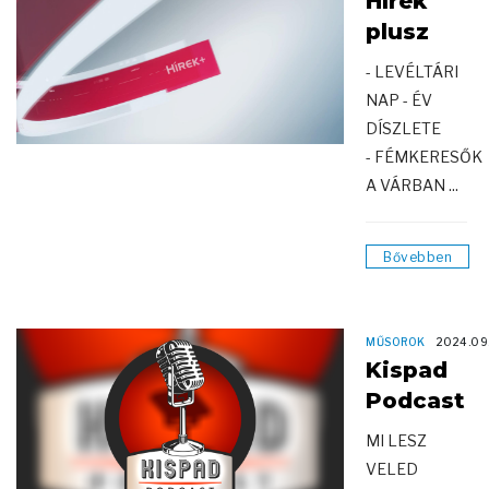
Hírek
plusz
- LEVÉLTÁRI
NAP - ÉV
DÍSZLETE
- FÉMKERESŐK
A VÁRBAN ...
Bővebben
MŰSOROK
2024.09
Kispad
Podcast
MI LESZ
VELED