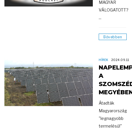
MAGYAR
VÁLOGATOTT?
...
Bővebben
HÍREK
2024.09.11
NAPELEM
A
SZOMSZÉ
MEGYÉBE
Átadták
Magyarország
"legnagyobb
termelésű!"