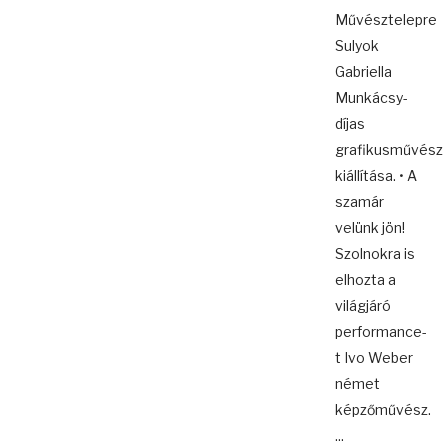
Művésztelepre
Sulyok
Gabriella
Munkácsy-
díjas
grafikusművész
kiállítása. • A
szamár
velünk jön!
Szolnokra is
elhozta a
világjáró
performance-
t Ivo Weber
német
képzőművész.
...