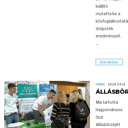
kiállító
mutatta be a
közfoglalkoztat
dolgozók
eredményeit.
...
Bővebben
HÍREK
2024.09.11
ÁLLÁSBÖ
Ma tartotta
hagyományos
őszi
állásbörzéjét