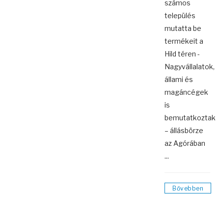
számos
település
mutatta be
termékeit a
Hild téren -
Nagyvállalatok,
állami és
magáncégek
is
bemutatkoztak
– állásbörze
az Agórában
...
Bővebben