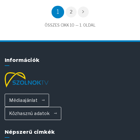
1
2
ÖSSZES CIKK 10 — 1. OLDAL
Információk
Médiaajánlat
Közhasznú adatok
Népszerű cimkék