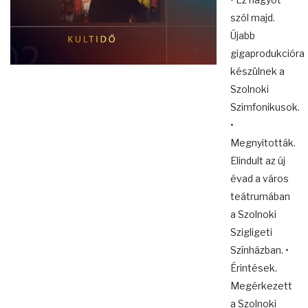
szól majd.
Újabb
gigaprodukcióra
készülnek a
Szolnoki
Szimfonikusok.
•
Megnyitották.
Elindult az új
évad a város
teátrumában
a Szolnoki
Szigligeti
Színházban. •
Érintések.
Megérkezett
a Szolnoki