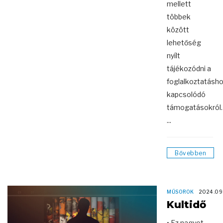
mellett
többek
között
lehetőség
nyílt
tájékozódni a
foglalkoztatásh
kapcsolódó
támogatásokról.
...
Bővebben
MŰSOROK
2024.09
Kultidő
• Ez nagyot