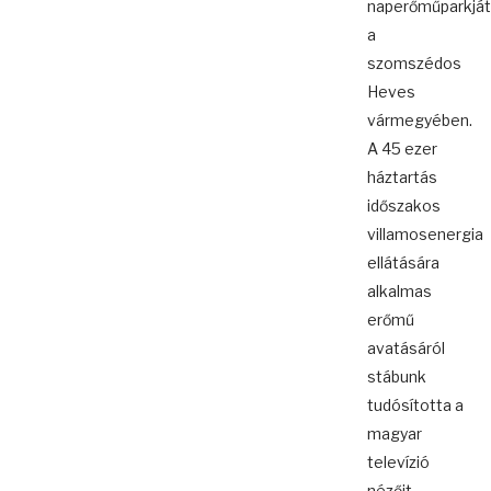
naperőműparkját
a
szomszédos
Heves
vármegyében.
A 45 ezer
háztartás
időszakos
villamosenergia
ellátására
alkalmas
erőmű
avatásáról
stábunk
tudósította a
magyar
televízió
nézőit. ...