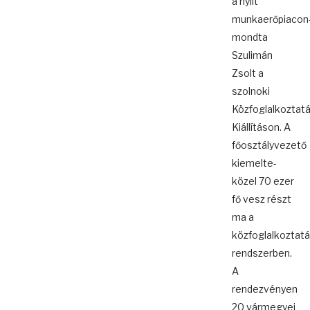
a nyílt
munkaerőpiacon
mondta
Szulimán
Zsolt a
szolnoki
Közfoglalkoztatá
Kiállításon. A
főosztályvezető
kiemelte-
közel 70 ezer
fő vesz részt
ma a
közfoglalkoztatá
rendszerben.
A
rendezvényen
20 vármegyei