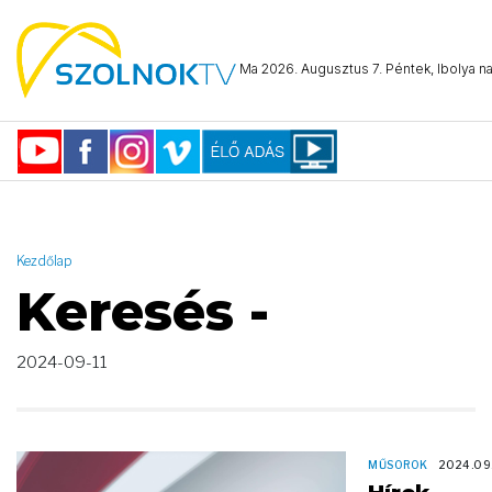
AND ( start_date >= "2024-09-11 00:00:00" AND start_date <=
"2024-09-11 23:59:59" )
Ma 2026. Augusztus 7. Péntek, Ibolya na
Kezdőlap
Keresés -
2024-09-11
MŰSOROK
2024.09