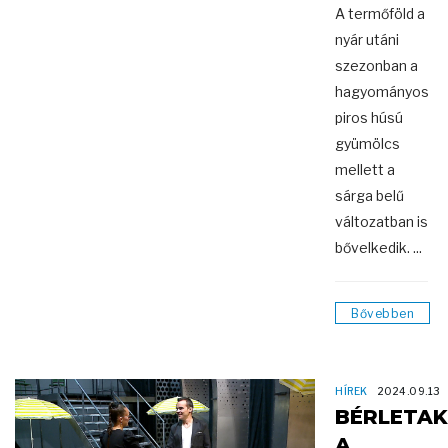
A termőföld a
nyár utáni
szezonban a
hagyományos
piros húsú
gyümölcs
mellett a
sárga belű
változatban is
bővelkedik. ...
Bővebben
HÍREK
2024.09.13
BÉRLETAK
A