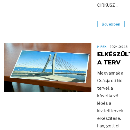
CIRKUSZ ...
Bővebben
HÍREK
2024.09.13
ELKÉSZÜL
A TERV
Megvannak a
Csákja úti híd
tervei, a
következő
lépés a
kiviteli tervek
elkészítése. –
hangzott el