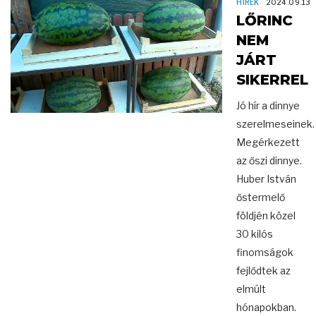
HÍREK
2024.09.13
LŐRINC
NEM
JÁRT
SIKERREL
Jó hír a dinnye
szerelmeseinek.
Megérkezett
az őszi dinnye.
Huber István
őstermelő
földjén közel
30 kilós
finomságok
fejlődtek az
elmúlt
hónapokban.