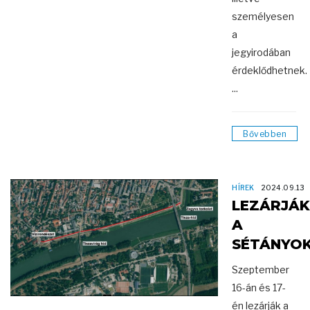
személyesen
a
jegyirodában
érdeklődhetnek.
...
Bővebben
HÍREK
2024.09.13
LEZÁRJÁK
A
SÉTÁNYO
Szeptember
16-án és 17-
én lezárják a