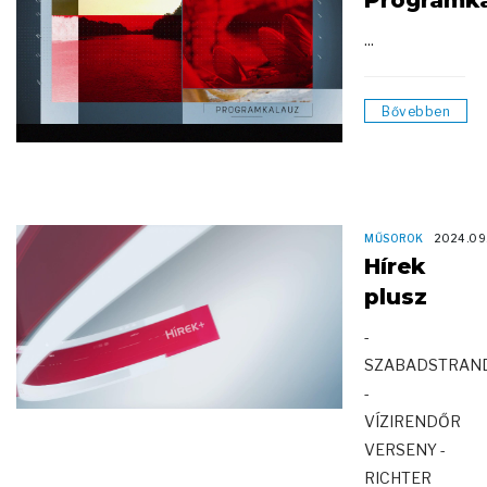
Programk
...
Bővebben
MŰSOROK
2024.09
Hírek
plusz
-
SZABADSTRAN
-
VÍZIRENDŐR
VERSENY -
RICHTER