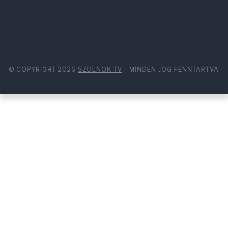
© COPYRIGHT 2026
SZOLNOK TV
- MINDEN JOG FENNTARTVA