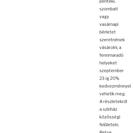
pénteki,
szombati
vagy
vasárnapi
bérletet
szeretnének
vásárolni, a
fennmaradó
helyeket
szeptember
23-ig 20%
kedvezménnyel
vehetik meg.
A részletekről
a színház
közösségi
felületein,
illetve