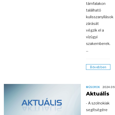
támfalakon
található
kulisszanyílások
zárását
végzik el a
vízügyi
szakemberek.
...
Bővebben
MŰSOROK
2024.09
Aktuális
- A szolnokiak
segítségére