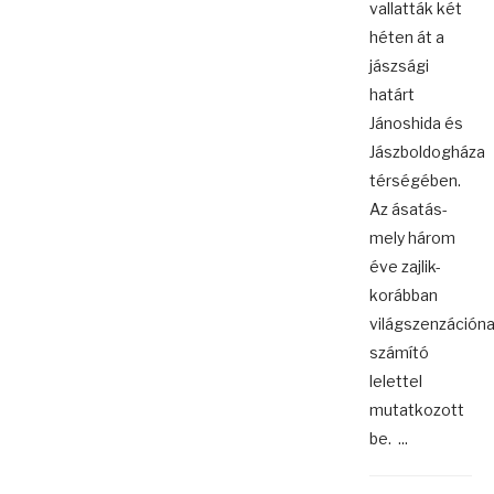
vallatták két
héten át a
jászsági
határt
Jánoshida és
Jászboldogháza
térségében.
Az ásatás-
mely három
éve zajlik-
korábban
világszenzáción
számító
lelettel
mutatkozott
be. ...