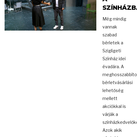
SZÍNHÁZB
Még mindig
vannak
szabad
bérletek a
Szigligeti
Színház idei
évadára. A
meghosszabbíto
bérletvásárlási
lehetőség
mellett
akciókkal is
várják a
színházkedvelők
Azok akik