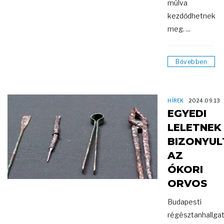
múlva
kezdődhetnek
meg. ...
Bővebben
HÍREK
2024.09.13
EGYEDI
LELETNEK
BIZONYUL
AZ
ÓKORI
ORVOS
Budapesti
régésztanhallga