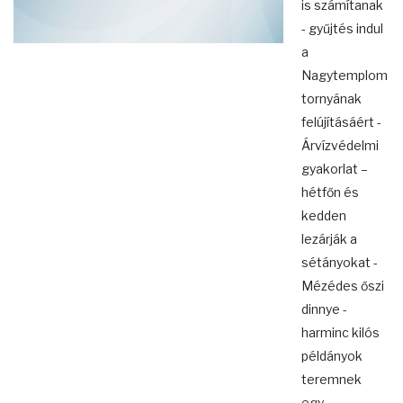
is számítanak
- gyűjtés indul
a
Nagytemplom
tornyának
felújításáért -
Árvízvédelmi
gyakorlat –
hétfőn és
kedden
lezárják a
sétányokat -
Mézédes őszi
dinnye -
harminc kilós
példányok
teremnek
egy