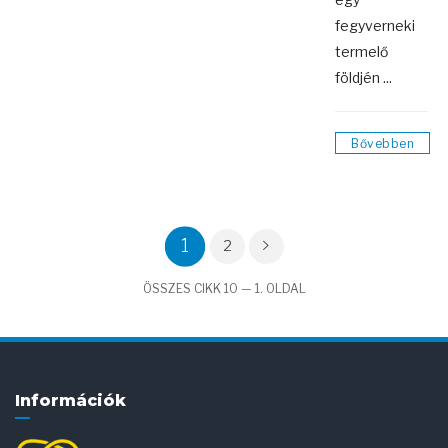
fegyverneki
termelő
földjén ...
Bővebben
1
2
ÖSSZES CIKK 10 — 1. OLDAL
Információk