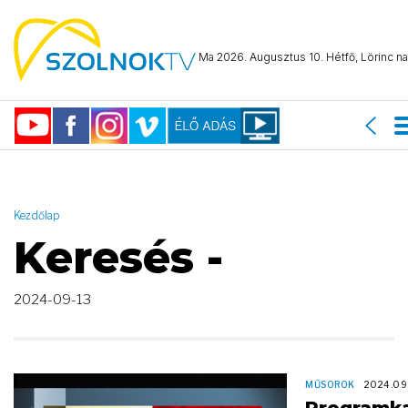
AND ( start_date >= "2024-09-13 00:00:00" AND start_date <=
"2024-09-13 23:59:59" )
Ma 2026. Augusztus 10. Hétfő, Lörinc na
Kezdőlap
Keresés -
2024-09-13
MŰSOROK
2024.09