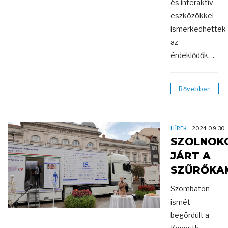
és interaktív
eszközökkel
ismerkedhettek
az
érdeklődők. ...
Bővebben
HÍREK
2024.09.30
SZOLNOK
JÁRT A
SZŰRŐKA
Szombaton
ismét
begördült a