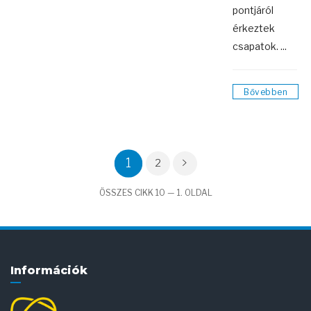
pontjáról
érkeztek
csapatok. ...
Bővebben
1
2
ÖSSZES CIKK 10 — 1. OLDAL
Információk