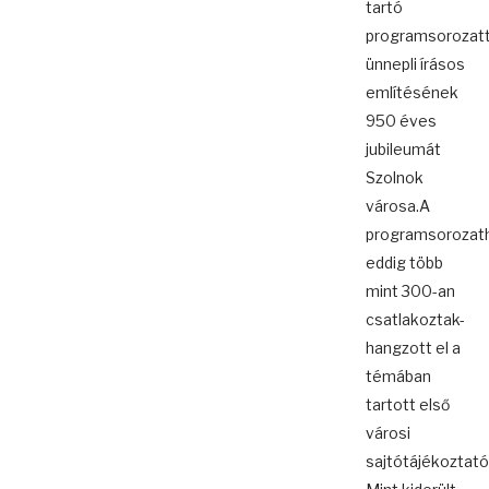
tartó
programsorozatt
ünnepli írásos
említésének
950 éves
jubileumát
Szolnok
városa.A
programsorozat
eddig több
mint 300-an
csatlakoztak-
hangzott el a
témában
tartott első
városi
sajtótájékoztató