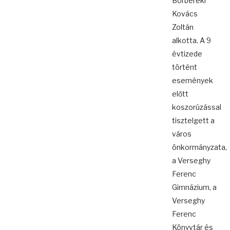
Borbereki
Kovács
Zoltán
alkotta. A 9
évtizede
történt
események
előtt
koszorúzással
tisztelgett a
város
önkormányzata,
a Verseghy
Ferenc
Gimnázium, a
Verseghy
Ferenc
Könyvtár és