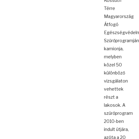
Kossuth
Térre
Magyarország
Átfogó
Egészségvédelm
Szűrőprogramjá
kamionja,
melyben
közel 50
különböző
vizsgálaton
vehettek
részt a
lakosok. A
szűrőprogram
2010-ben
indult útjára,
azóta a 20