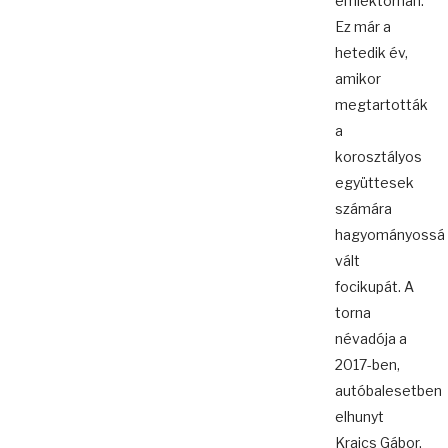
emléktornán.
Ez már a
hetedik év,
amikor
megtartották
a
korosztályos
együttesek
számára
hagyományossá
vált
focikupát. A
torna
névadója a
2017-ben,
autóbalesetben
elhunyt
Krajcs Gábor,