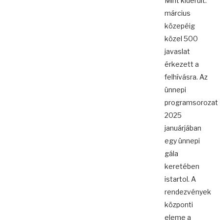
Mint kiderült.
március
közepéig
közel 500
javaslat
érkezett a
felhívásra. Az
ünnepi
programsorozat
2025
januárjában
egy ünnepi
gála
keretében
istartol. A
rendezvények
központi
eleme a