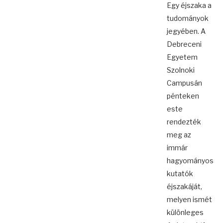
Egy éjszaka a
tudományok
jegyében. A
Debreceni
Egyetem
Szolnoki
Campusán
pénteken
este
rendezték
meg az
immár
hagyományos
kutatók
éjszakáját,
melyen ismét
különleges