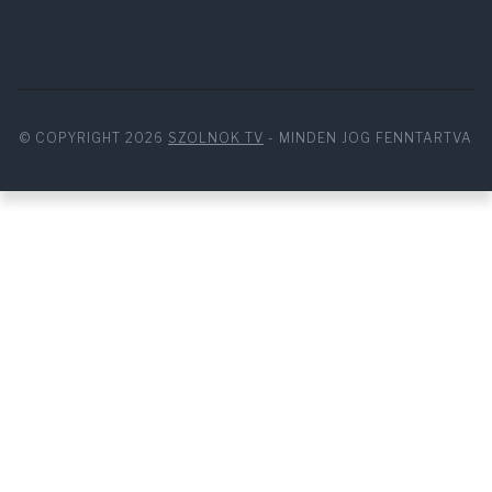
© COPYRIGHT 2026
SZOLNOK TV
- MINDEN JOG FENNTARTVA