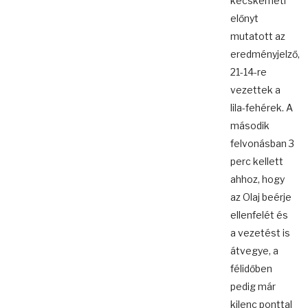
kecskeméti
előnyt
mutatott az
eredményjelző,
21-14-re
vezettek a
lila-fehérek. A
második
felvonásban 3
perc kellett
ahhoz, hogy
az Olaj beérje
ellenfelét és
a vezetést is
átvegye, a
félidőben
pedig már
kilenc ponttal