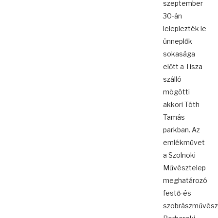
szeptember
30-án
leleplezték le
ünneplők
sokasága
előtt a Tisza
szálló
mögötti
akkori Tóth
Tamás
parkban. Az
emlékművet
a Szolnoki
Művésztelep
meghatározó
festő-és
szobrászművés