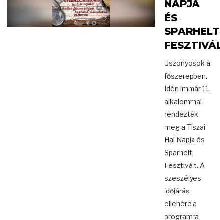
NAPJA
ÉS
SPARHELT
FESZTIVÁ
Uszonyosok a
főszerepben.
Idén immár 11.
alkalommal
rendezték
meg a Tiszai
Hal Napja és
Sparhelt
Fesztivált. A
szeszélyes
időjárás
ellenére a
programra