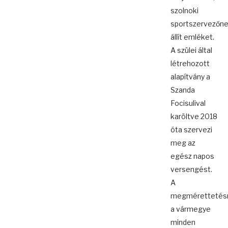
szolnoki
sportszervezőn
állít emléket.
A szülei által
létrehozott
alapítvány a
Szanda
Focisulival
karöltve 2018
óta szervezi
meg az
egész napos
versengést.
A
megmérettetés
a vármegye
minden