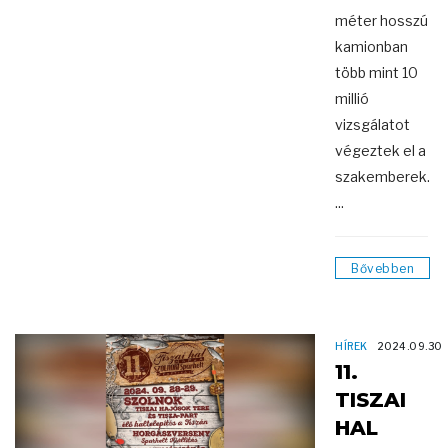
méter hosszú
kamionban
több mint 10
millió
vizsgálatot
végeztek el a
szakemberek.
...
Bővebben
HÍREK
2024.09.30
11.
TISZAI
HAL