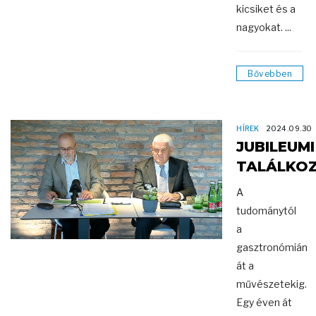
kicsiket és a
nagyokat. ...
Bővebben
HÍREK
2024.09.30
JUBILEUMI
TALÁLKO
A
tudománytól
a
gasztronómián
át a
művészetekig.
Egy éven át