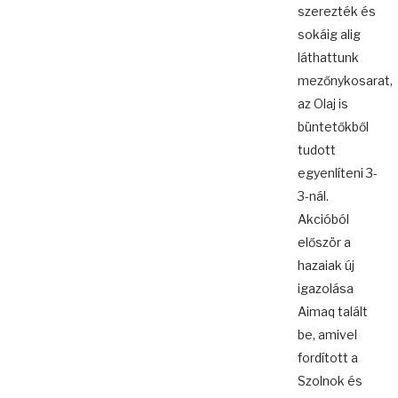
szerezték és
sokáig alig
láthattunk
mezőnykosarat,
az Olaj is
büntetőkből
tudott
egyenlíteni 3-
3-nál.
Akcióból
először a
hazaiak új
igazolása
Aimaq talált
be, amivel
fordított a
Szolnok és