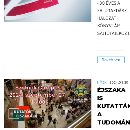
- 30 ÉVES A
FALUGAZDÁSZ
HÁLÓZAT -
KÖNYVTÁR
SAJTÓTÁJÉKOZT
...
Bővebben
HÍREK
2024.09.30
ÉJSZAKA
IS
KUTATTÁ
A
TUDOMÁN