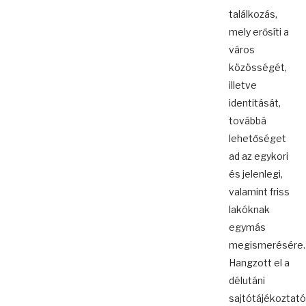
találkozás,
mely erősíti a
város
közösségét,
illetve
identitását,
továbbá
lehetőséget
ad az egykori
és jelenlegi,
valamint friss
lakóknak
egymás
megismerésére.
Hangzott el a
délutáni
sajtótájékoztató