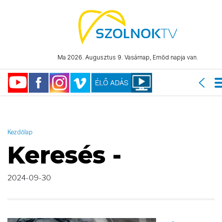
AND ( start_date >= "2024-09-30 00:00:00" AND start_date <=
"2024-09-30 23:59:59" )
Ma 2026. Augusztus 9. Vasárnap, Emőd napja van.
Kezdőlap
Keresés -
2024-09-30