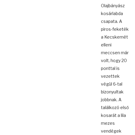
Olajbányász
kosárlabda
csapata. A
piros-feketék
a Kecskemét
elleni
meccsen már
volt, hogy 20
ponttal is
vezettek
végül 6-tal
bizonyultak
jobbnak. A
találkozó első
kosarát a lila
mezes
vendégek