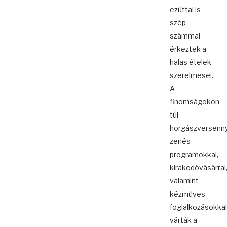
ezúttal is
szép
számmal
érkeztek a
halas ételek
szerelmesei.
A
finomságokon
túl
horgászversenny
zenés
programokkal,
kirakodóvásárral
valamint
kézműves
foglalkozásokkal
várták a