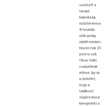
vezetett a
tavalyi
bajnokság
ezüstéremse.
A fordulás
után pedig
eldőlt minden,
hiszen már 20
pont is volt
Oliver Vidin
csapatának
előnye, így az
is belefért,
hogy a
találkozó
végére kissé
kiengedett a