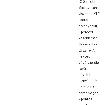
10-3-ra el is
lépett. Utána
viszont a KTE
akarata
érvényesült,
3 perccel
később már
ők vezettek
15-12-re. A
negyed
végéig pedig
tovább
növelték
előnyüket és
az első 10
perce végén
7 pontos