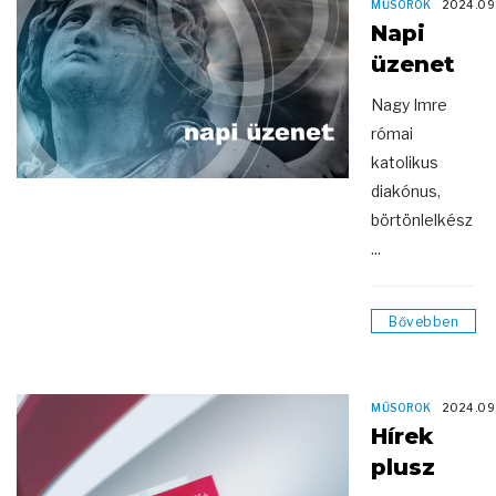
MŰSOROK
2024.09
Napi
üzenet
Nagy Imre
római
katolikus
diakónus,
börtönlelkész
...
Bővebben
MŰSOROK
2024.09
Hírek
plusz