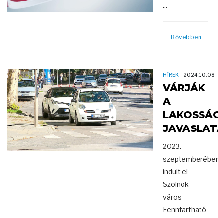
...
Bővebben
HÍREK
2024.10.08
VÁRJÁK
A
LAKOSSÁ
JAVASLAT
2023.
szeptemberébe
indult el
Szolnok
város
Fenntartható