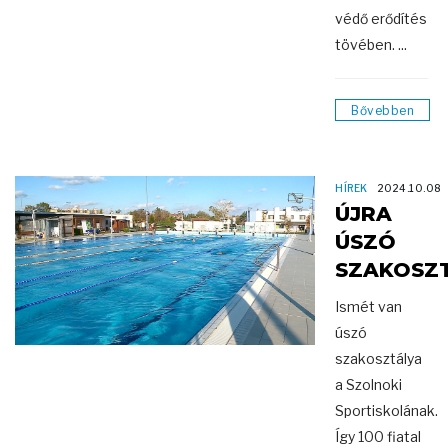
védő erődítés
tövében. ...
Bővebben
HÍREK
2024.10.08
ÚJRA
ÚSZÓ
SZAKOSZ
Ismét van
úszó
szakosztálya
a Szolnoki
Sportiskolának.
Így 100 fiatal