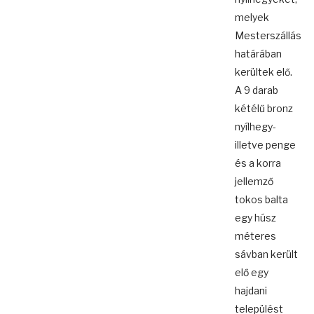
melyek
Mesterszállás
határában
kerültek elő.
A 9 darab
kétélű bronz
nyílhegy-
illetve penge
és a korra
jellemző
tokos balta
egy húsz
méteres
sávban került
elő egy
hajdani
települést