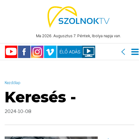
AND ( start_date >= "2024-10-08 00:00:00" AND start_date <=
"2024-10-08 23:59:59" )
Ma 2026. Augusztus 7. Péntek, Ibolya napja van.
Kezdőlap
Keresés -
2024-10-08