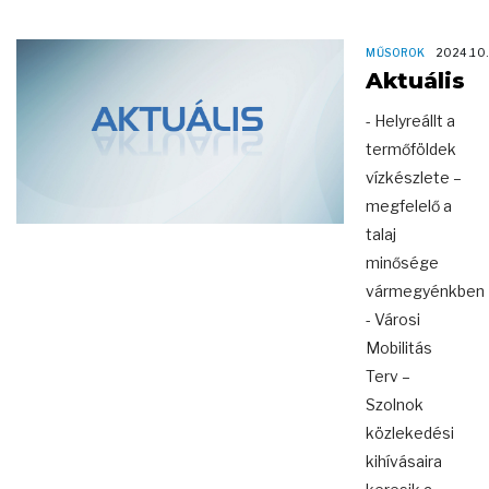
MŰSOROK
2024.10
Aktuális
- Helyreállt a
termőföldek
vízkészlete –
megfelelő a
talaj
minősége
vármegyénkben
- Városi
Mobilitás
Terv –
Szolnok
közlekedési
kihívásaira