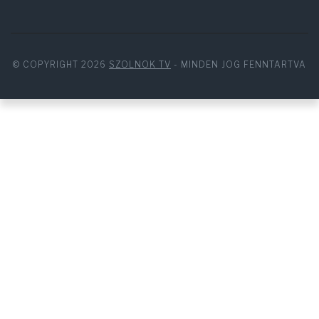
© COPYRIGHT 2026
SZOLNOK TV
- MINDEN JOG FENNTARTVA