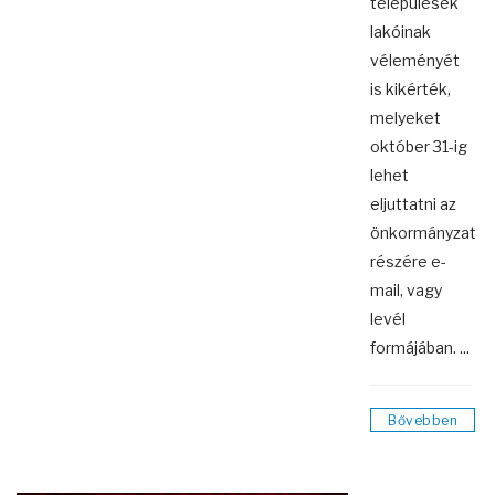
települések
lakóinak
véleményét
is kikérték,
melyeket
október 31-ig
lehet
eljuttatni az
önkormányzat
részére e-
mail, vagy
levél
formájában. ...
Bővebben