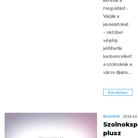
keresik a
megoldást -
Várják a
javaslatokat
– október
végéig
jelölhetik
kedvenceiket
a szolnokiak a
város díjaira ...
Bővebben
MŰSOROK
2024.10
Szolnoksp
plusz