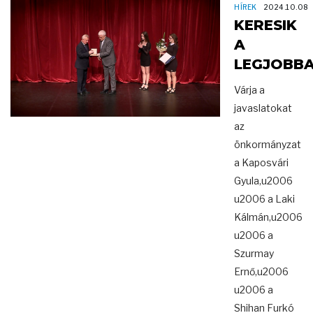
HÍREK
2024.10.08
KERESIK
A
LEGJOBB
Várja a
javaslatokat
az
önkormányzat
a Kaposvári
Gyula,u2006
u2006 a Laki
Kálmán,u2006
u2006 a
Szurmay
Ernő,u2006
u2006 a
Shihan Furkó