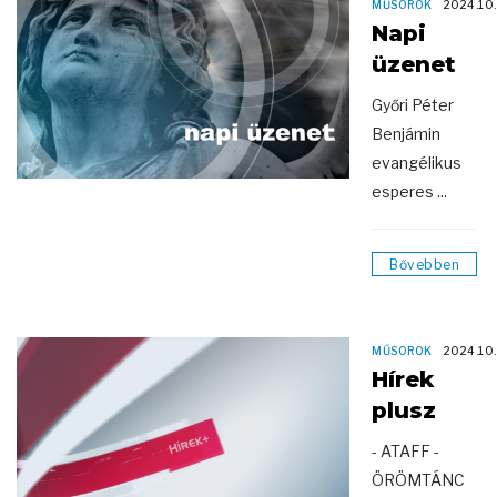
MŰSOROK
2024.10
Napi
üzenet
Győri Péter
Benjámin
evangélikus
esperes ...
Bővebben
MŰSOROK
2024.10
Hírek
plusz
- ATAFF -
ÖRÖMTÁNC