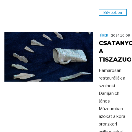
Bővebben
HÍREK
2024.10.08
CSATANY
A
TISZAZU
Hamarosan
restaurálják a
szolnoki
Damjanich
János
Múzeumban
azokat a kora
bronzkori
nyílhegyeket,