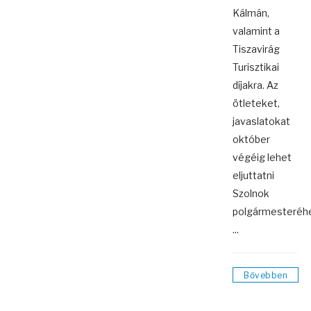
Kálmán,
valamint a
Tiszavirág
Turisztikai
díjakra. Az
ötleteket,
javaslatokat
október
végéig lehet
eljuttatni
Szolnok
polgármesteréhe
...
Bővebben