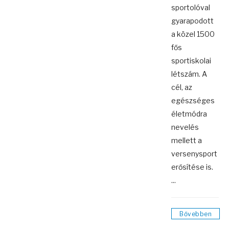
sportolóval
gyarapodott
a közel 1500
fős
sportiskolai
létszám. A
cél, az
egészséges
életmódra
nevelés
mellett a
versenysport
erősítése is.
...
Bővebben