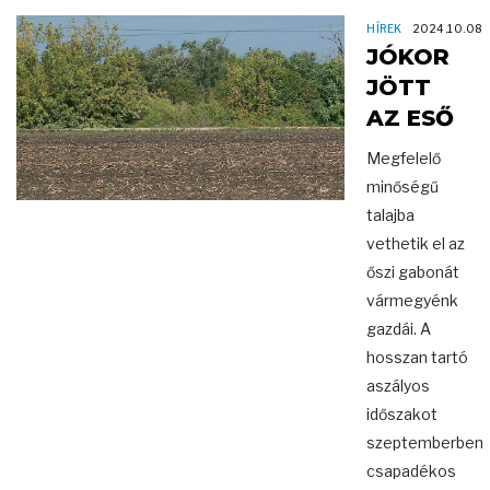
HÍREK
2024.10.08
JÓKOR
JÖTT
AZ ESŐ
Megfelelő
minőségű
talajba
vethetik el az
őszi gabonát
vármegyénk
gazdái. A
hosszan tartó
aszályos
időszakot
szeptemberben
csapadékos