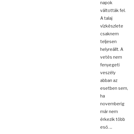
napok
váltották fel.
A talaj
vízkészlete
csaknem
teljesen
helyreállt. A
vetés nem
fenyegeti
veszély
abban az
esetben sem,
ha
novemberig
már nem
érkezik több
eső. ...