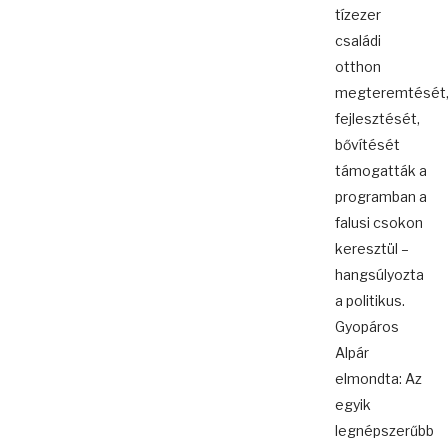
tízezer
családi
otthon
megteremtését
fejlesztését,
bővítését
támogatták a
programban a
falusi csokon
keresztül –
hangsúlyozta
a politikus.
Gyopáros
Alpár
elmondta: Az
egyik
legnépszerűbb