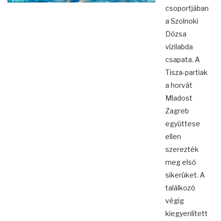
csoportjában
a Szolnoki
Dózsa
vízilabda
csapata. A
Tisza-partiak
a horvát
Mladost
Zagreb
együttese
ellen
szerezték
meg első
sikerüket. A
találkozó
végig
kiegyenlített