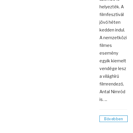
helyezték. A
filmfesztivál
jövő héten
kedden indul.
A nemzetközi
filmes
esemény
egyik kiemelt
vendége lesz
a világhírű
filmrendező,
Antal Nimród
is. ...
Bővebben