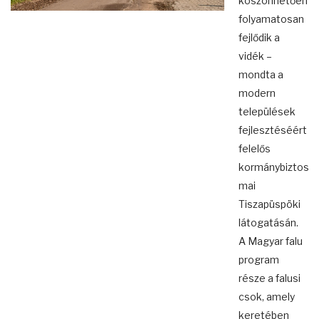
köszönhetően
folyamatosan
fejlődik a
vidék –
mondta a
modern
települések
fejlesztéséért
felelős
kormánybiztos
mai
Tiszapüspöki
látogatásán.
A Magyar falu
program
része a falusi
csok, amely
keretében