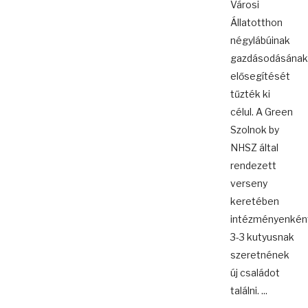
Városi
Állatotthon
négylábúinak
gazdásodásának
elősegítését
tűzték ki
célul. A Green
Szolnok by
NHSZ által
rendezett
verseny
keretében
intézményenkén
3-3 kutyusnak
szeretnének
új családot
találni. ...