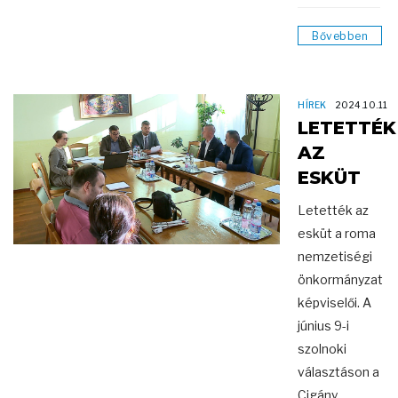
Bővebben
HÍREK
2024.10.11
LETETTÉK
AZ
ESKÜT
Letették az
esküt a roma
nemzetiségi
önkormányzat
képviselői. A
június 9-i
szolnoki
választáson a
Cigány