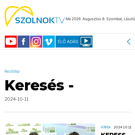
AND ( start_date >= "2024-10-11 00:00:00" AND start_date <=
"2024-10-11 23:59:59" )
Ma 2026. Augusztus 8. Szombat, László 
Kezdőlap
Keresés -
2024-10-11
HÍREK
2024.10.11