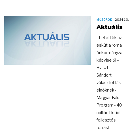
MŰSOROK
2024.10.
Aktuális
- Letették az
esküt a roma
önkormányzat
képviselői –
Hviszt
Sándort
választották
elnöknek -
Magyar Falu
Program - 40
milliárd forint
fejlesztési
forrást