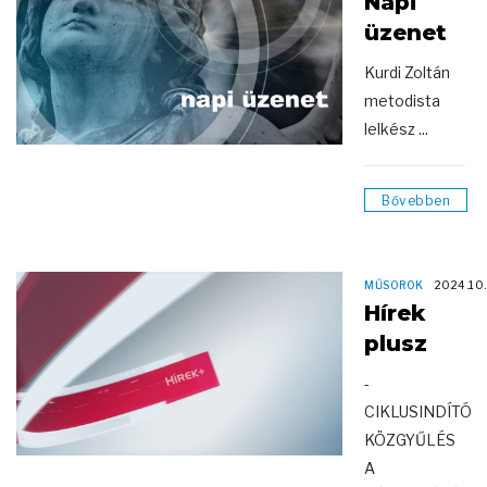
Napi
üzenet
Kurdi Zoltán
metodista
lelkész ...
Bővebben
MŰSOROK
2024.10.
Hírek
plusz
-
CIKLUSINDÍTÓ
KÖZGYŰLÉS
A