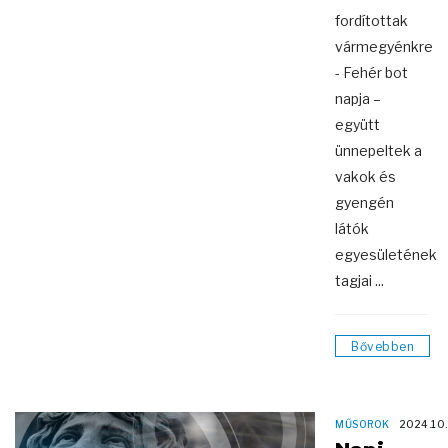
fordítottak
vármegyénkre
- Fehér bot
napja –
együtt
ünnepeltek a
vakok és
gyengén
látók
egyesületének
tagjai ...
Bővebben
MŰSOROK
2024.10.