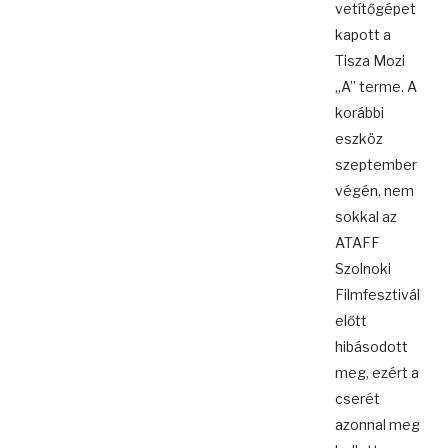
vetítőgépet
kapott a
Tisza Mozi
„A” terme. A
korábbi
eszköz
szeptember
végén, nem
sokkal az
ATAFF
Szolnoki
Filmfesztivál
előtt
hibásodott
meg, ezért a
cserét
azonnal meg