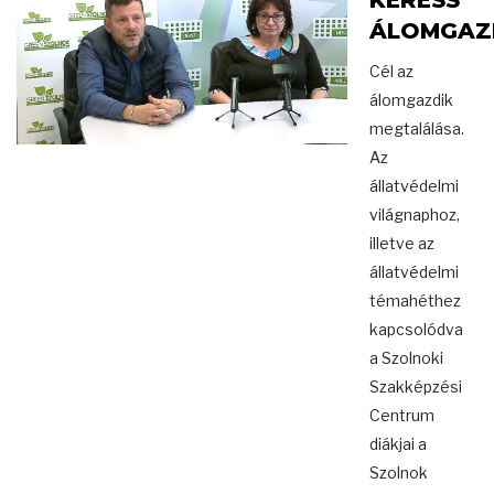
KERESS
ÁLOMGAZD
Cél az
álomgazdik
megtalálása.
Az
állatvédelmi
világnaphoz,
illetve az
állatvédelmi
témahéthez
kapcsolódva
a Szolnoki
Szakképzési
Centrum
diákjai a
Szolnok