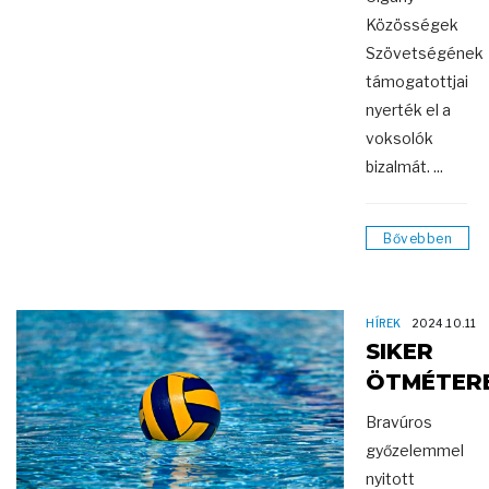
Közösségek
Szövetségének
támogatottjai
nyerték el a
voksolók
bizalmát. ...
Bővebben
HÍREK
2024.10.11
SIKER
ÖTMÉTER
Bravúros
győzelemmel
nyitott