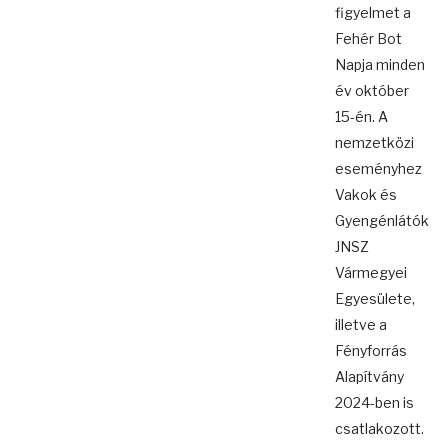
figyelmet a
Fehér Bot
Napja minden
év október
15-én. A
nemzetközi
eseményhez
Vakok és
Gyengénlátók
JNSZ
Vármegyei
Egyesülete,
illetve a
Fényforrás
Alapítvány
2024-ben is
csatlakozott.