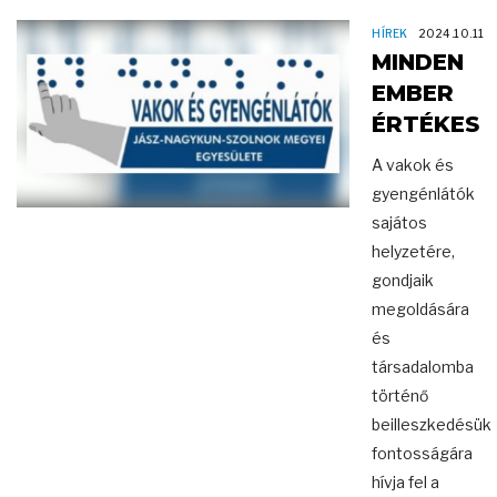
HÍREK
2024.10.11
MINDEN
EMBER
ÉRTÉKES
A vakok és
gyengénlátók
sajátos
helyzetére,
gondjaik
megoldására
és
társadalomba
történő
beilleszkedésük
fontosságára
hívja fel a