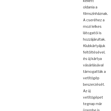
kellett
oldania a
filmszínháznak.
A cseréhez a
mozi lelkes
látogatói is
hozzájárultak.
Klubkártyájuk
feltöltésével,
és új kártya
vásárlásával
támogatták a
vetítőgép
beszerzését.
Az új
vetítőgépet
tegnap már
üzembe is