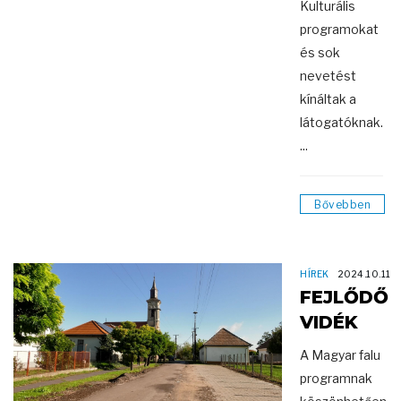
Kulturális
programokat
és sok
nevetést
kínáltak a
látogatóknak.
...
Bővebben
HÍREK
2024.10.11
FEJLŐDŐ
VIDÉK
A Magyar falu
programnak