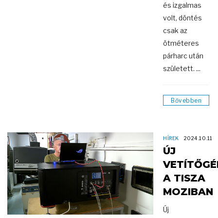
és izgalmas
volt, döntés
csak az
ötméteres
párharc után
született. ...
Bővebben
HÍREK
2024.10.11
ÚJ
VETÍTŐGÉ
A TISZA
MOZIBAN
Új