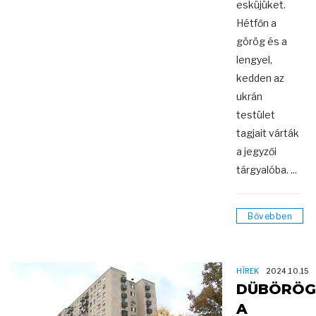
esküjüket.
Hétfőn a
görög és a
lengyel,
kedden az
ukrán
testület
tagjait várták
a jegyzői
tárgyalóba. ...
Bővebben
HÍREK
2024.10.15
DÜBÖRÖG
A