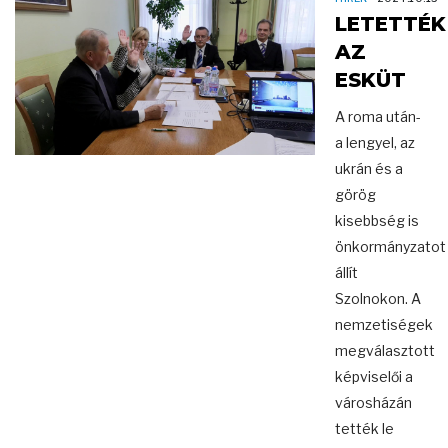
LETETTÉK
AZ
ESKÜT
A roma után-
a lengyel, az
ukrán és a
görög
kisebbség is
önkormányzatot
állít
Szolnokon. A
nemzetiségek
megválasztott
képviselői a
városházán
tették le