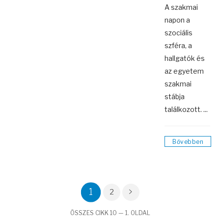
A szakmai
napon a
szociális
szféra, a
hallgatók és
az egyetem
szakmai
stábja
találkozott. ...
Bővebben
1
2
ÖSSZES CIKK 10 — 1. OLDAL