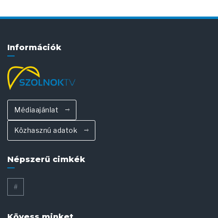
Információk
Médiaajánlat
Közhasznú adatok
Népszerű cimkék
#
Kövess minket