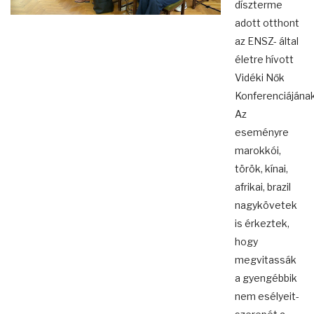
díszterme
adott otthont
az ENSZ- által
életre hívott
Vidéki Nők
Konferenciájának
Az
eseményre
marokkói,
török, kínai,
afrikai, brazil
nagykövetek
is érkeztek,
hogy
megvitassák
a gyengébbik
nem esélyeit-