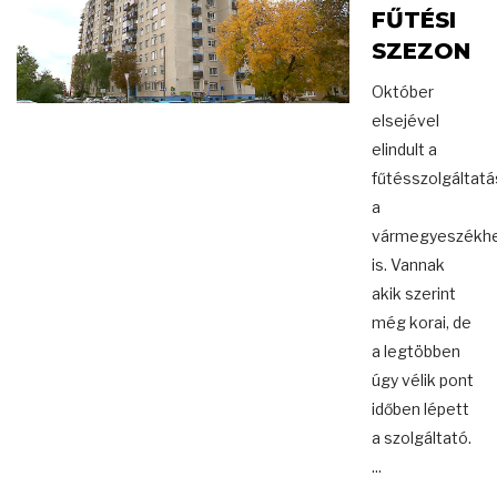
FŰTÉSI
SZEZON
Október
elsejével
elindult a
fűtésszolgáltatá
a
vármegyeszékhe
is. Vannak
akik szerint
még korai, de
a legtöbben
úgy vélik pont
időben lépett
a szolgáltató.
...