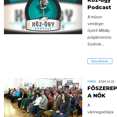
Köz-ügy
Podcast
A műsor
vendége:
Györfi Mihály
polgármester,
Szolnok ...
Bővebben
HÍREK
2024.10.15
FŐSZERE
A NŐK
A
vármegyeháza