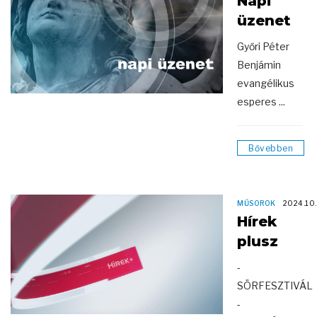
Napi
üzenet
Győri Péter
Benjámin
evangélikus
esperes ...
Bővebben
MŰSOROK
2024.10.
Hírek
plusz
-
SÖRFESZTIVÁL
-