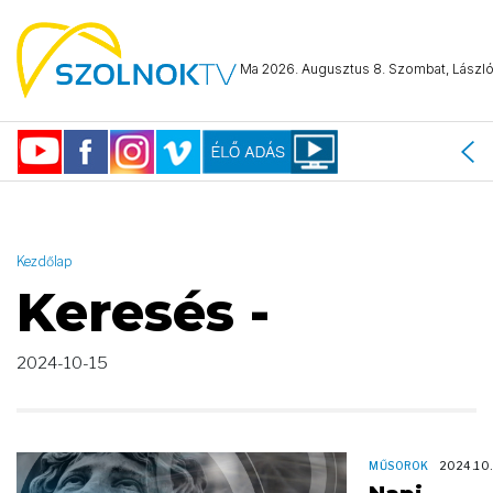
AND ( start_date >= "2024-10-15 00:00:00" AND start_date <=
"2024-10-15 23:59:59" )
Ma 2026. Augusztus 8. Szombat, László 
Kezdőlap
Keresés -
2024-10-15
MŰSOROK
2024.10.