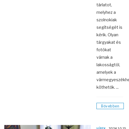
tárlatot,
melyhez a
szolnokiak
segítségét is
kérik. Olyan
tárgyakat és
fotókat
várnak a
lakosságtól,
amelyek a
vármegyeszékhe
köthetők. ...
Bővebben
HÍREK
2024.10.15