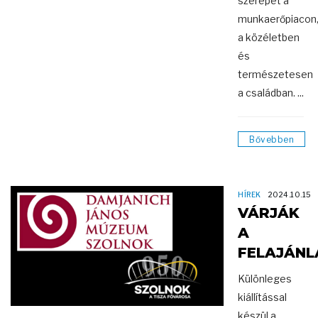
szerepét a
munkaerőpiacon
a közéletben
és
természetesen
a családban. ...
Bővebben
HÍREK
2024.10.15
VÁRJÁK
A
FELAJÁN
Különleges
kiállítással
készül a