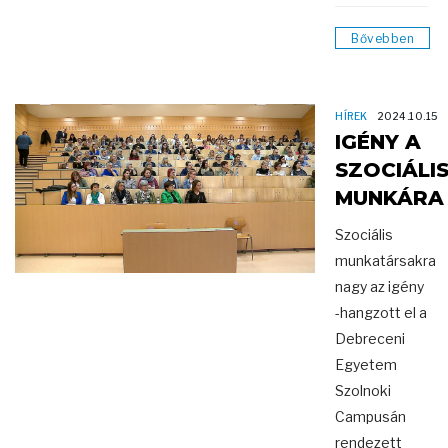
Bővebben
HÍREK
2024.10.15
IGÉNY A
SZOCIÁLI
MUNKÁRA
Szociális
munkatársakra
nagy az igény
-hangzott el a
Debreceni
Egyetem
Szolnoki
Campusán
rendezett