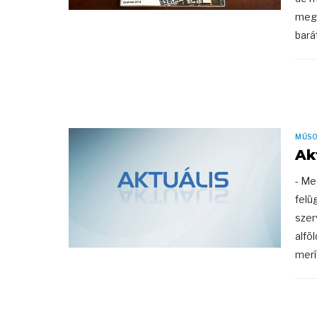
megm
bará
MŰS
Ak
- Me
felü
szer
alfö
merí