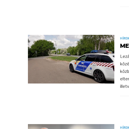
HÍRE
ME
Lezá
közé
közb
elte
illet
HÍRE