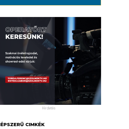
Hirdetés
ÉPSZERŰ CIMKÉK