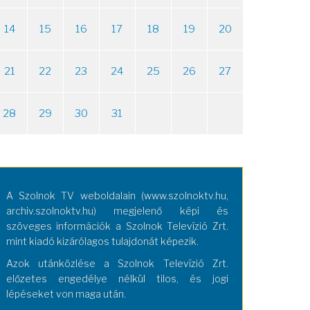
14
15
16
17
18
19
20
21
22
23
24
25
26
27
28
29
30
31
A Szolnok TV weboldalain (www.szolnoktv.hu,
archiv.szolnoktv.hu) megjelenő képi és
szöveges információk a Szolnok Televízió Zrt.
mint kiadó kizárólagos tulajdonát képezik.
Azok utánközlése a Szolnok Televízió Zrt.
előzetes engedélye nélkül tilos, és jogi
lépéseket von maga után.