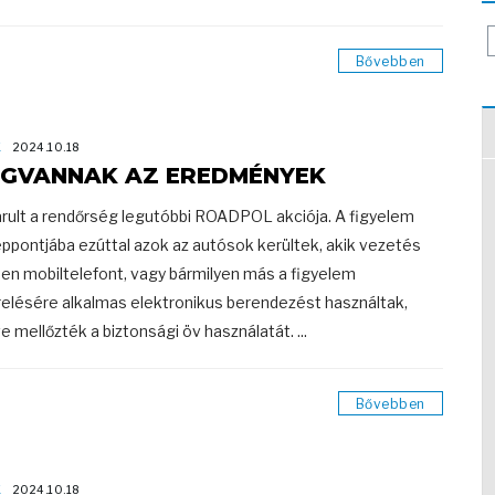
Bővebben
K
2024.10.18
GVANNAK AZ EREDMÉNYEK
rult a rendőrség legutóbbi ROADPOL akciója. A figyelem
ppontjába ezúttal azok az autósok kerültek, akik vezetés
en mobiltelefont, vagy bármilyen más a figyelem
relésére alkalmas elektronikus berendezést használtak,
ve mellőzték a biztonsági öv használatát. ...
Bővebben
K
2024.10.18