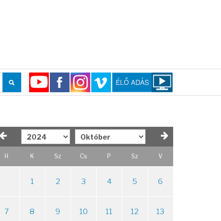
H
K
Sz
Cs
P
Sz
V
1
2
3
4
5
6
7
8
9
10
11
12
13