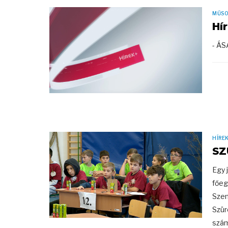
MŰS
Hí
- Á
HÍRE
SZ
Egy 
főeg
Szen
Szür
szám