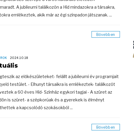
aradt. A jubileumi találkozón a Híd mindazokra a társakra,
tokra emlékeztek, akik már az égi színpadon játszanak. ...
Bővebben
OROK
2024.10.18
tuális
gteszik az előkészületeket- felállt a jubileumi év programjait
gyelő testület. - Elhunyt társaikra is emlékeztek- találkozót
veztek a 60 éves Híd- Színház egykori tagjai - A szüret az
ldön is szüret- a szépkorúak és a gyerekek is élményt
thettek a kapcsolódó szokásokból ...
Bővebben