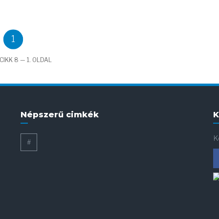
1
CIKK 8 — 1. OLDAL
Népszerű cimkék
K
K
#