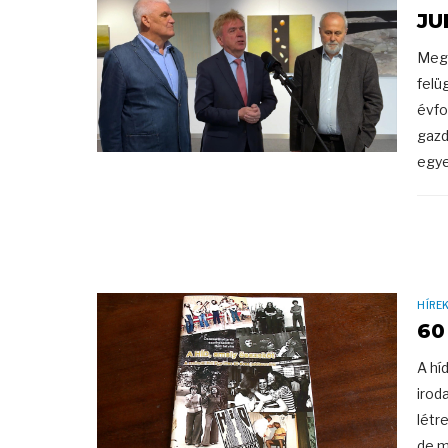
JU
Megt
felü
évfo
gazd
egye
HÍRE
60
A hí
irod
létr
de m