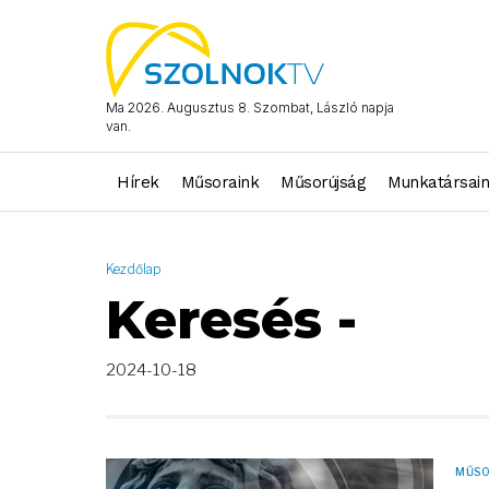
AND ( start_date >= "2024-10-18 00:00:00" AND start_date <= "
Ma 2026. Augusztus 8. Szombat, László napja
van.
Hírek
Műsoraink
Műsorújság
Munkatársai
Kezdőlap
Keresés -
2024-10-18
MŰS