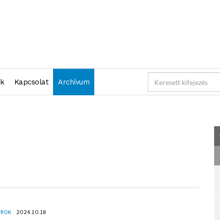
2024-10-18 23:59:59" )
nk
Kapcsolat
Archívum
OROK
2024.10.18