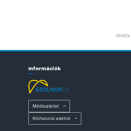
ÖSSZES 
Információk
Médiaajánlat
Közhasznú adatok