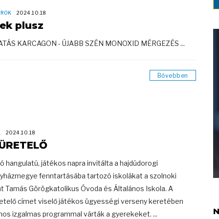
OROK
2024.10.18
rek plusz
SATÁS KARCAGON - ÚJABB SZÉN MONOXID MÉRGEZÉS ...
Bővebben
K
2024.10.18
ÜRETELŐ
jó hangulatú, játékos napra invitálta a hajdúdorogi
yházmegye fenntartásába tartozó iskolákat a szolnoki
t Tamás Görögkatolikus Óvoda és Általános Iskola. A
etelő címet viselő játékos ügyességi verseny keretében
N
os izgalmas programmal várták a gyerekeket. ...