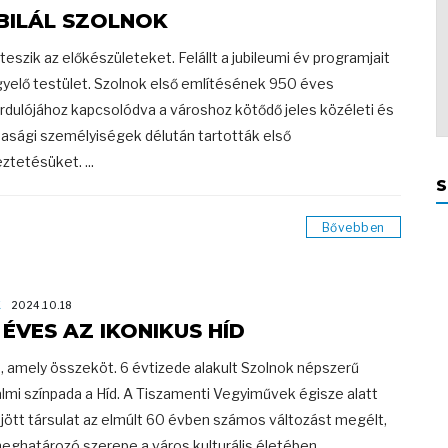
BILÁL SZOLNOK
eszik az előkészületeket. Felállt a jubileumi év programjait
gyelő testület. Szolnok első említésének 950 éves
rdulójához kapcsolódva a városhoz kötődő jeles közéleti és
asági személyiségek délután tartották első
ztetésüket. ...
S
Bővebben
K
2024.10.18
 ÉVES AZ IKONIKUS HÍD
d, amely összeköt. 6 évtizede alakult Szolnok népszerű
almi színpada a Híd. A Tiszamenti Vegyiművek égisze alatt
ejött társulat az elmúlt 60 évben számos változást megélt,
eghatározó szerepe a város kulturális életében