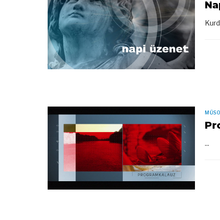
Na
Kurd
MŰS
Pr
...