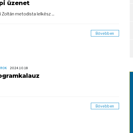
pi üzenet
i Zoltán metodista lelkész ...
Bővebben
OROK
2024.10.18
ogramkalauz
Bővebben