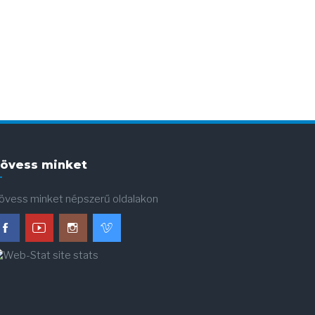
övess minket
övess minket népszerű oldalakon