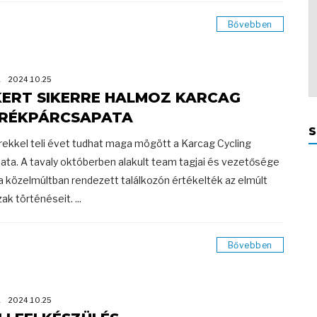
Bővebben
K
2024.10.25
KERT SIKERRE HALMOZ KARCAG
RÉKPÁRCSAPATA
S
rekkel teli évet tudhat maga mögött a Karcag Cycling
ata. A tavaly októberben alakult team tagjai és vezetősége
a közelmúltban rendezett találkozón értékelték az elmúlt
ak történéseit. ...
Bővebben
K
2024.10.25