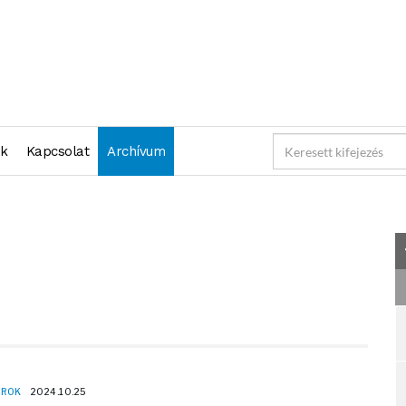
2024-10-25 23:59:59" )
nk
Kapcsolat
Archívum
OROK
2024.10.25