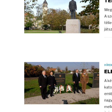
TÉ
Megk
A sz
téli
játs
HÍRE
EL
A ké
kato
emlé
nagy
mell