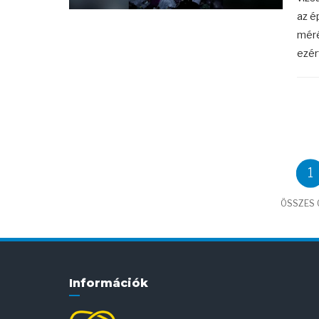
az é
méré
ezér
1
ÖSSZES C
Információk