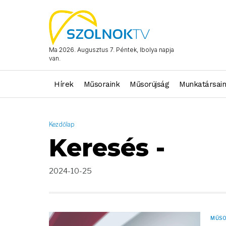
AND ( start_date >= "2024-10-25 00:00:00" AND start_date <= "
Ma 2026. Augusztus 7. Péntek, Ibolya napja
van.
Hírek
Műsoraink
Műsorújság
Munkatársai
Kezdőlap
Keresés -
2024-10-25
MŰS