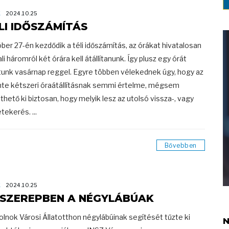
K
2024.10.25
LI IDŐSZÁMÍTÁS
ber 27-én kezdődik a téli időszámítás, az órákat hivatalosan
li háromról két órára kell átállítanunk. Így plusz egy órát
tunk vasárnap reggel. Egyre többen vélekednek úgy, hogy az
te kétszeri óraátállításnak semmi értelme, mégsem
nthető ki biztosan, hogy melyik lesz az utolsó vissza-, vagy
tekerés. ...
Bővebben
K
2024.10.25
SZEREPBEN A NÉGYLÁBÚAK
olnok Városi Állatotthon négylábúinak segítését tűzte ki
N