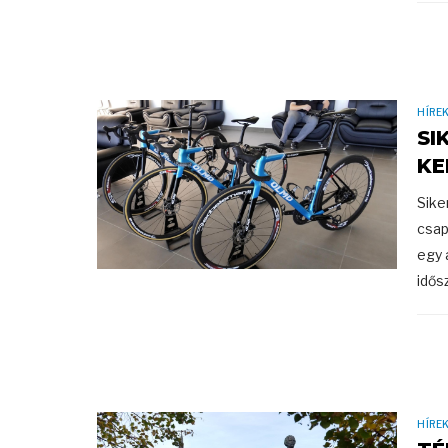
HÍRE
SI
KE
Sike
csap
egy 
idősz
HÍRE