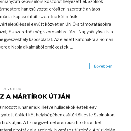
rmányzati képviselő is koszorút helyezett el. Szolnok
ármestere hangsúlyozta: erősíteni szeretné a város
omáciai kapcsolatait, szeretne két másik
vértelepüléssel együtt közvetlen UNIÓ-s támogatásokra
ázni, és szeretné még szorosabbra fűzni Nagybányával is a
egyeszékhely kapcsolatát. Az elesett katonákra a Román
ereg Napja alkalmából emlékeztek. ...
Bővebben
K
2024.10.25
Z A MÁRTÍROK ÚTJÁN
almozott ruhaneműk, illetve hulladékok égtek egy
gyatott épület két helyiségében csütörtök este Szolnokon,
rtírok útján. A tíz négyzetméteren pusztító tüzet két
ugárral oltották el a szolnoki hivatásos tűzoltók. A tűz idején