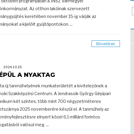
l októberi programjában a JNSZ Vármegyei
önkormányzat. Az otthon lakóinak szervezett
ánygyűjtés keretében november 15-ig várják az
ányokat a kijelölt gyűjtőpontokon. ...
Bővebben
K
2024.10.25
ÉPÜL A NYAKTAG
ta új tanműhelyének munkaterületét a kivitelezőnek a
noki Szakképzési Centrum. A Jendrassik György Gépipari
nikum két szintes, több mint 700 négyzetméteres
etszárnya 2025 novemberére készül el. A tanműhely az
zményfejlesztésre elnyert közel 6,1 milliárd forintos
gatásból valósul meg. ...