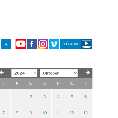
H
K
Sz
Cs
P
Sz
V
1
2
3
4
5
6
7
8
9
10
11
12
13