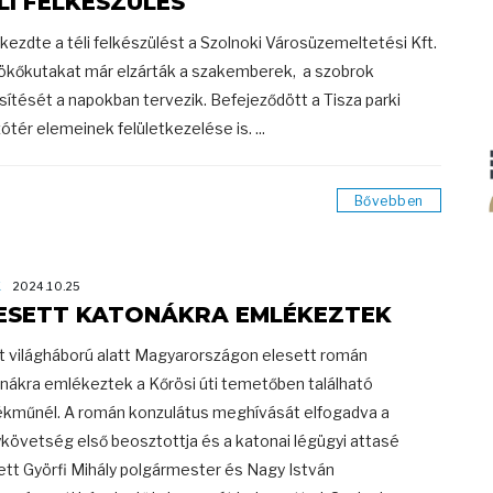
LI FELKÉSZÜLÉS
ezdte a téli felkészülést a Szolnoki Városüzemeltetési Kft.
ökőkutakat már elzárták a szakemberek, a szobrok
esítését a napokban tervezik. Befejeződött a Tisza parki
zótér elemeinek felületkezelése is. ...
Bővebben
K
2024.10.25
ESETT KATONÁKRA EMLÉKEZTEK
t világháború alatt Magyarországon elesett román
nákra emlékeztek a Kőrösi úti temetőben található
kműnél. A román konzulátus meghívását elfogadva a
követség első beosztottja és a katonai légügyi attasé
ett Györfi Mihály polgármester és Nagy István