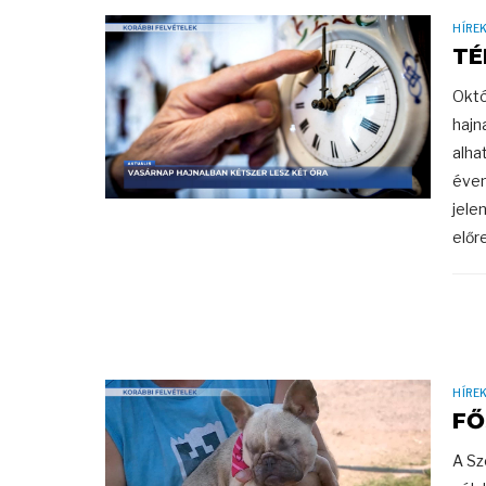
HÍRE
TÉ
Októ
hajna
alha
éven
jele
előre
HÍRE
FŐ
A Sz