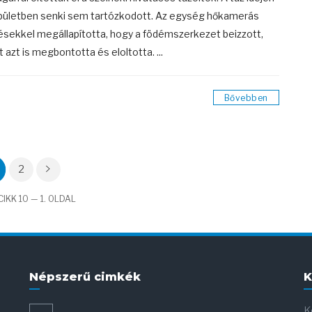
pületben senki sem tartózkodott. Az egység hőkamerás
sekkel megállapította, hogy a födémszerkezet beizzott,
t azt is megbontotta és eloltotta. ...
Bővebben
2
IKK 10 — 1. OLDAL
Népszerű cimkék
K
K