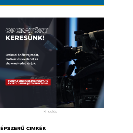
Hirdetés
ÉPSZERŰ CIMKÉK