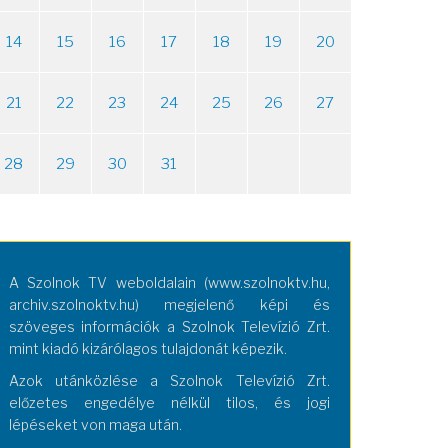
14
15
16
17
18
19
20
21
22
23
24
25
26
27
28
29
30
31
A Szolnok TV weboldalain (www.szolnoktv.hu,
archiv.szolnoktv.hu) megjelenő képi és
szöveges információk a Szolnok Televízió Zrt.
mint kiadó kizárólagos tulajdonát képezik.
Azok utánközlése a Szolnok Televízió Zrt.
előzetes engedélye nélkül tilos, és jogi
lépéseket von maga után.