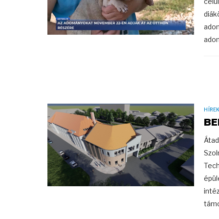
célu
diák
adom
adom
HÍRE
BE
Átad
Szol
Tech
épül
inté
támo