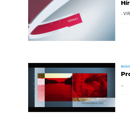
Hí
- VI
MŰS
Pr
...