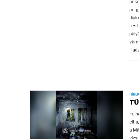
önko
polg
dipl
test
pály
várm
Hads
HÍRE
TŰ
Felh
elha
a Má
vízs