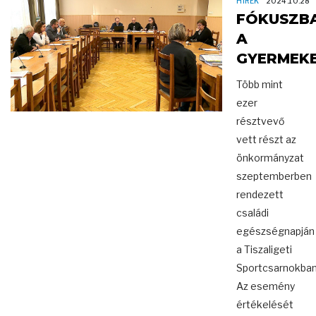
HÍREK
2024.10.28
FÓKUSZB
A
GYERMEK
Több mint
ezer
résztvevő
vett részt az
önkormányzat
szeptemberben
rendezett
családi
egészségnapján
a Tiszaligeti
Sportcsarnokban
Az esemény
értékelését