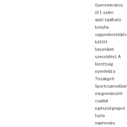
Gyermekváros
út 1. szám
alatt található
konyha
vagyonkezelőjév
kötött
használati
szerződést. A
bizottság
ezenfelül a
Tiszaligeti
Sportcsarnokba
megrendezett
családi
egészségnapot
tűzte
napirendre.