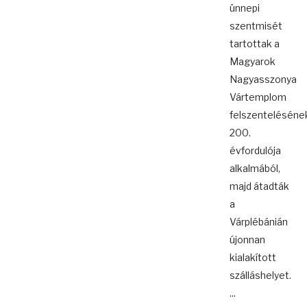
ünnepi
szentmisét
tartottak a
Magyarok
Nagyasszonya
Vártemplom
felszenteléséne
200.
évfordulója
alkalmából,
majd átadták
a
Várplébánián
újonnan
kialakított
szálláshelyet.
...