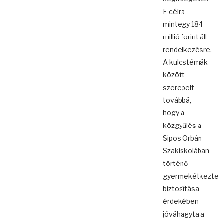
E célra
mintegy 184
millió forint áll
rendelkezésre.
A kulcstémák
között
szerepelt
továbbá,
hogy a
közgyűlés a
Sipos Orbán
Szakiskolában
történő
gyermekétkezte
biztosítása
érdekében
jóváhagyta a