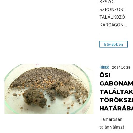
SZSZC -
SZPONZORI
TALÁLKOZÓ
KARCAGON ...
Bővebben
HÍREK
2024.10.28
ŐSI
GABONAM
TALÁLTA
TÖRÖKSZ
HATÁRÁB
Hamarosan
talán választ