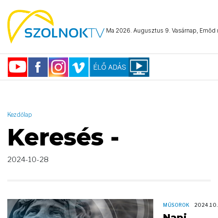
AND ( start_date >= "2024-10-28 00:00:00" AND start_date <=
"2024-10-28 23:59:59" )
Ma 2026. Augusztus 9. Vasárnap, Emőd n
Kezdőlap
Keresés -
2024-10-28
MŰSOROK
2024.10
Napi