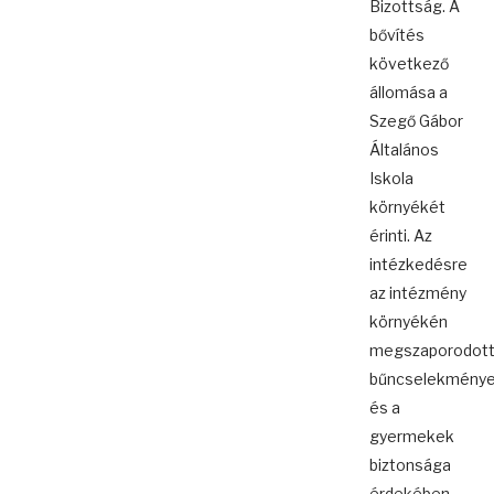
Bizottság. A
bővítés
következő
állomása a
Szegő Gábor
Általános
Iskola
környékét
érinti. Az
intézkedésre
az intézmény
környékén
megszaporodot
bűncselekménye
és a
gyermekek
biztonsága
érdekében