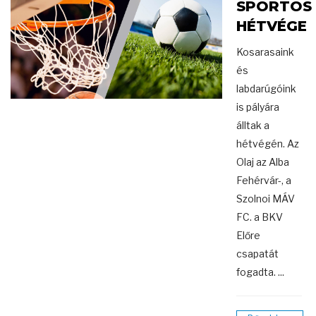
SPORTOS
HÉTVÉGE
Kosarasaink
és
labdarúgóink
is pályára
álltak a
hétvégén. Az
Olaj az Alba
Fehérvár-, a
Szolnoi MÁV
FC. a BKV
Előre
csapatát
fogadta. ...