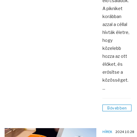
élő családok.
A pikniket
korábban
azzal a céllal
hívták életre,
hogy
közelebb
hozza az ott
élőket, és
erősítse a
közösséget.
...
Bővebben
HÍREK
2024.10.28