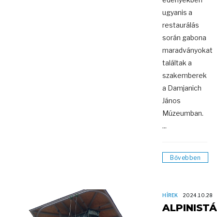
ugyanis a
restaurálás
során gabona
maradványokat
találtak a
szakemberek
a Damjanich
János
Múzeumban.
...
Bővebben
HÍREK
2024.10.28
ALPINIST