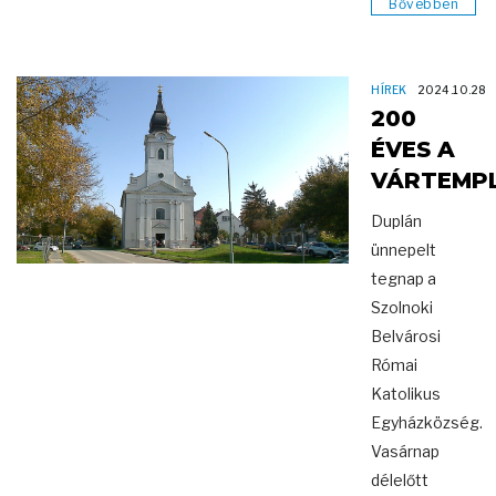
Bővebben
HÍREK
2024.10.28
200
ÉVES A
VÁRTEMP
Duplán
ünnepelt
tegnap a
Szolnoki
Belvárosi
Római
Katolikus
Egyházközség.
Vasárnap
délelőtt