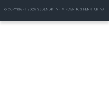
© COPYRIGHT 2026
SZOLNOK TV
- MINDEN JOG FENNTARTVA