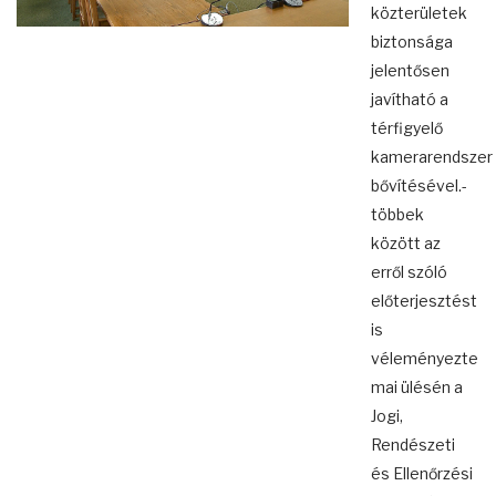
közterületek
biztonsága
jelentősen
javítható a
térfigyelő
kamerarendszer
bővítésével.-
többek
között az
erről szóló
előterjesztést
is
véleményezte
mai ülésén a
Jogi,
Rendészeti
és Ellenőrzési