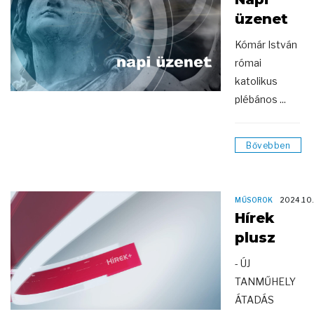
üzenet
Kómár István
római
katolikus
plébános ...
Bővebben
MŰSOROK
2024.10
Hírek
plusz
- ÚJ
TANMŰHELY
ÁTADÁS