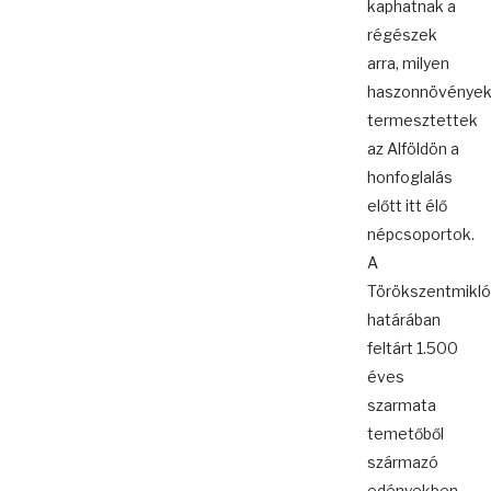
kaphatnak a
régészek
arra, milyen
haszonnövények
termesztettek
az Alföldön a
honfoglalás
előtt itt élő
népcsoportok.
A
Törökszentmikl
határában
feltárt 1.500
éves
szarmata
temetőből
származó
edényekben