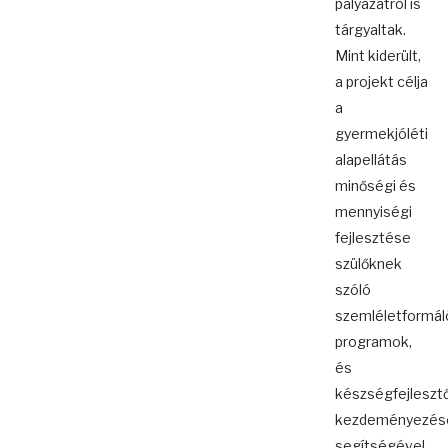
pályázatról is
tárgyaltak.
Mint kiderült,
a projekt célja
a
gyermekjóléti
alapellátás
minőségi és
mennyiségi
fejlesztése
szülőknek
szóló
szemléletformál
programok,
és
készségfejleszt
kezdeményezés
segítségével.