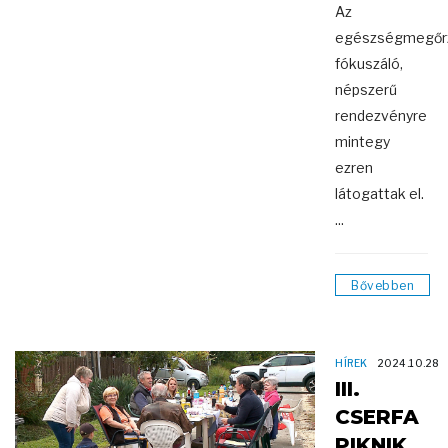
Az
egészségmegőr
fókuszáló,
népszerű
rendezvényre
mintegy
ezren
látogattak el.
...
Bővebben
HÍREK
2024.10.28
III.
CSERFA
PIKNIK