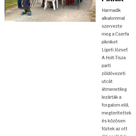
Harmadik
alkalommal
szervezte
meg a Cserfa
pikniket
Ligeti József.
A Holt-Tisza
parti
zöldövezeti
utcát
átmenetileg
lezárták a
forgalom elől,
megterítettek
és közösen
főztek az ott