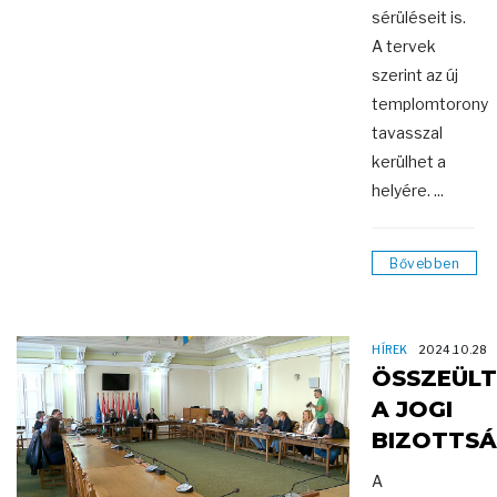
sérüléseit is.
A tervek
szerint az új
templomtorony
tavasszal
kerülhet a
helyére. ...
Bővebben
HÍREK
2024.10.28
ÖSSZEÜLT
A JOGI
BIZOTTS
A