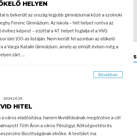
ŐKELŐ HELYEN
tal is bekerült az ország legjobb gimnáziumai közé a szolnoki
eghy Ferenc Gimnázium. Az iskola – hét helyet rontva az
ő évihez képest – ezúttal a 47. helyet foglalja el a HVG
sor idei 100-as listáján. Nem került fel azonban az előkelő
ára a Varga Katalin Gimnázium, amely az elmúlt évben még a
elyen zárt. ...
S
Bővebben
K
2024.10.29
KVID HITEL
a város eladósítása, hanem likviditásának megőrzése a cél
galmazott Tóth Áron a város Pénzügyi, Költségvetési és
eszerzési Bizottságának elnöke. A testület ma