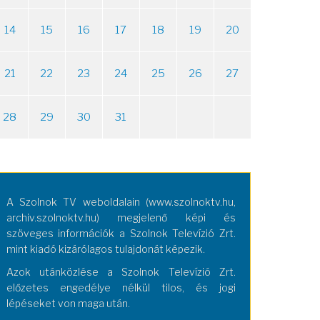
14
15
16
17
18
19
20
21
22
23
24
25
26
27
28
29
30
31
A Szolnok TV weboldalain (www.szolnoktv.hu,
archiv.szolnoktv.hu) megjelenő képi és
szöveges információk a Szolnok Televízió Zrt.
mint kiadó kizárólagos tulajdonát képezik.
Azok utánközlése a Szolnok Televízió Zrt.
előzetes engedélye nélkül tilos, és jogi
lépéseket von maga után.