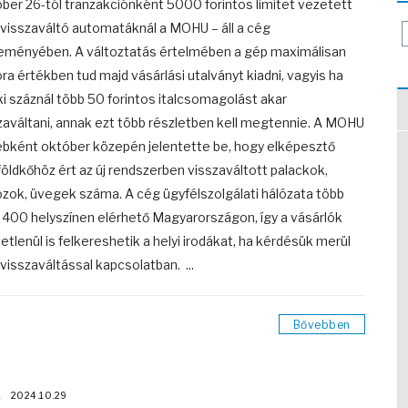
ber 26-tól tranzakciónként 5000 forintos limitet vezetett
 visszaváltó automatáknál a MOHU – áll a cég
eményében. A változtatás értelmében a gép maximálisan
ra értékben tud majd vásárlási utalványt kiadni, vagyis ha
ki száznál több 50 forintos italcsomagolást akar
zaváltani, annak ezt több részletben kell megtennie. A MOHU
bként október közepén jelentette be, hogy elképesztő
öldkőhöz ért az új rendszerben visszaváltott palackok,
zok, üvegek száma. A cég ügyfélszolgálati hálózata több
 400 helyszínen elérhető Magyarországon, így a vásárlók
etlenül is felkereshetik a helyi irodákat, ha kérdésük merül
a visszaváltással kapcsolatban. ...
Bővebben
K
2024.10.29