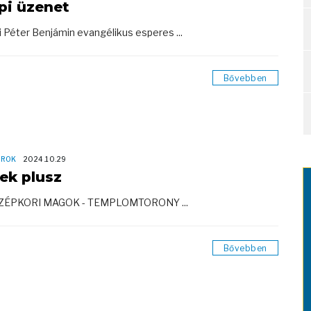
pi üzenet
i Péter Benjámin evangélikus esperes ...
Bővebben
OROK
2024.10.29
rek plusz
ÖZÉPKORI MAGOK - TEMPLOMTORONY ...
Bővebben