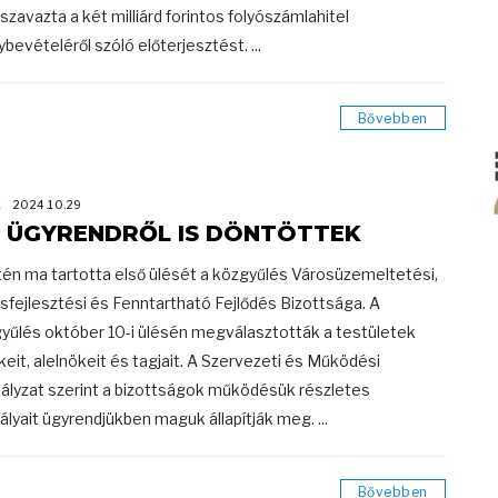
zavazta a két milliárd forintos folyószámlahitel
ybevételéről szóló előterjesztést. ...
Bővebben
K
2024.10.29
 ÜGYRENDRŐL IS DÖNTÖTTEK
tén ma tartotta első ülését a közgyűlés Városüzemeltetési,
sfejlesztési és Fenntartható Fejlődés Bizottsága. A
yűlés október 10-i ülésén megválasztották a testületek
keit, alelnökeit és tagjait. A Szervezeti és Működési
ályzat szerint a bizottságok működésük részletes
ályait ügyrendjükben maguk állapítják meg. ...
Bővebben