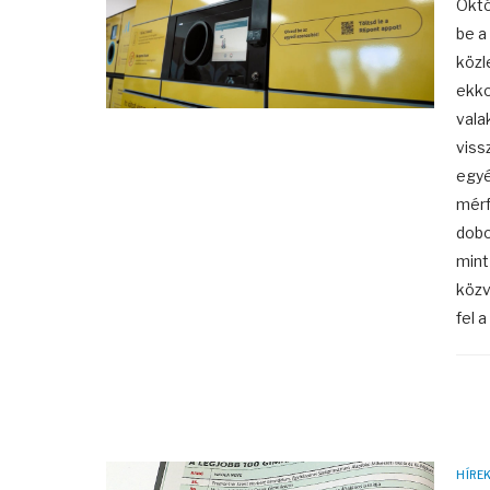
Októ
be a
közl
ekko
vala
viss
egyé
mérf
dobo
mint
közv
fel 
HÍRE