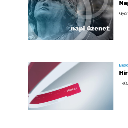
Na
Győr
MŰS
Hí
- K