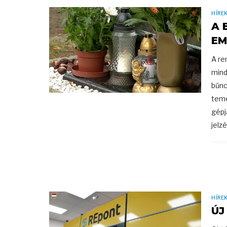
HÍRE
A 
EM
A re
mind
bűnc
teme
gépj
jelz
HÍRE
ÚJ