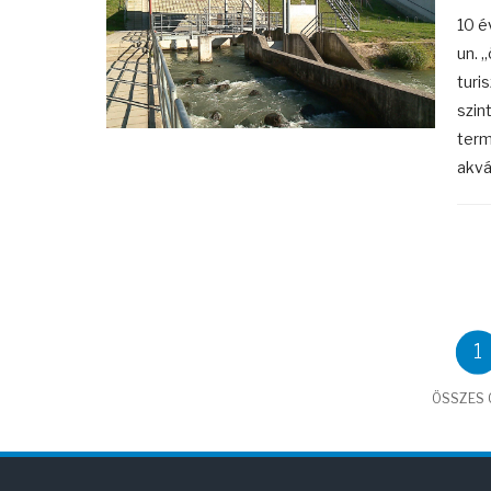
10 é
un. 
turi
szin
term
akvá
1
ÖSSZES C