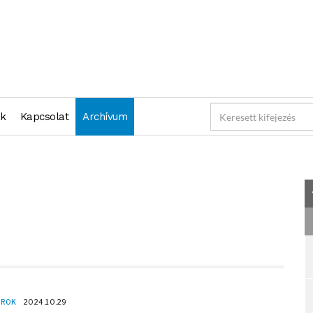
2024-10-29 23:59:59" )
nk
Kapcsolat
Archívum
OROK
2024.10.29