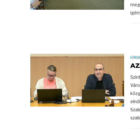
megs
igén
HÍRE
AZ
Szin
Váro
közg
elnö
Szab
szab