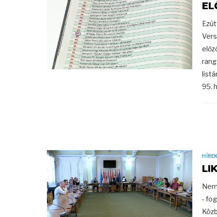
EL
Ezút
Vers
előz
rang
list
95. h
HÍRE
LI
Nem 
- fo
Közb