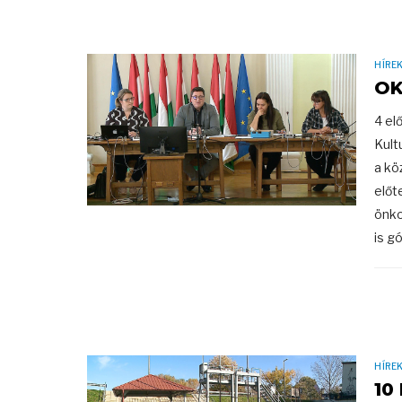
HÍRE
OK
4 el
Kult
a kö
előt
önko
is gó
HÍRE
10