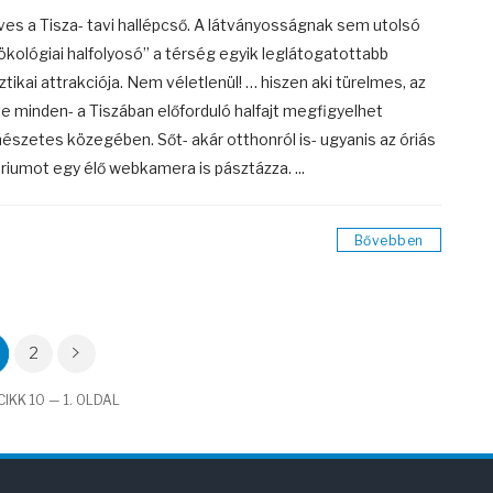
ves a Tisza- tavi hallépcső. A látványosságnak sem utolsó
„ökológiai halfolyosó” a térség egyik leglátogatottabb
sztikai attrakciója. Nem véletlenül! … hiszen aki türelmes, az
te minden- a Tiszában előforduló halfajt megfigyelhet
észetes közegében. Sőt- akár otthonról is- ugyanis az óriás
riumot egy élő webkamera is pásztázza. ...
Bővebben
2
IKK 10 — 1. OLDAL