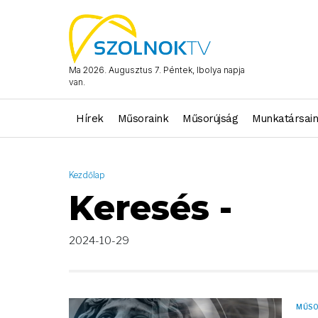
AND ( start_date >= "2024-10-29 00:00:00" AND start_date <= "
Ma 2026. Augusztus 7. Péntek, Ibolya napja
van.
Hírek
Műsoraink
Műsorújság
Munkatársai
Kezdőlap
Keresés -
2024-10-29
MŰS