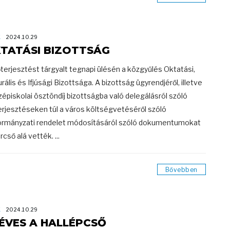
K
2024.10.29
TATÁSI BIZOTTSÁG
őterjesztést tárgyalt tegnapi ülésén a közgyűlés Oktatási,
urális és Ifjúsági Bizottsága. A bizottság ügyrendjéről, illetve
zépiskolai ösztöndíj bizottságba való delegálásról szóló
erjesztéseken túl a város költségvetéséről szóló
rmányzati rendelet módosításáról szóló dokumentumokat
rcső alá vették. ...
Bővebben
K
2024.10.29
 ÉVES A HALLÉPCSŐ