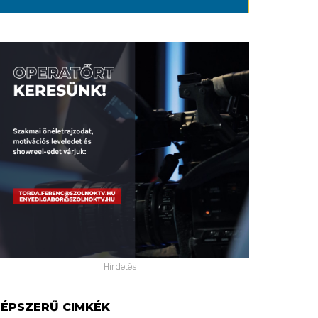
Hirdetés
ÉPSZERŰ CIMKÉK