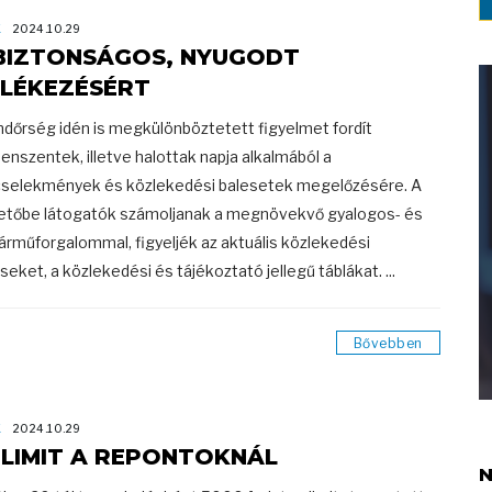
K
2024.10.29
BIZTONSÁGOS, NYUGODT
LÉKEZÉSÉRT
ndőrség idén is megkülönböztetett figyelmet fordít
enszentek, illetve halottak napja alkalmából a
selekmények és közlekedési balesetek megelőzésére. A
tőbe látogatók számoljanak a megnövekvő gyalogos- és
árműforgalommal, figyeljék az aktuális közlekedési
éseket, a közlekedési és tájékoztató jellegű táblákat. ...
Bővebben
K
2024.10.29
 LIMIT A REPONTOKNÁL
N