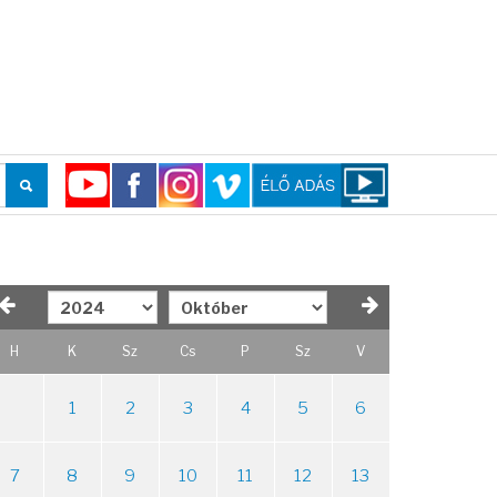
H
K
Sz
Cs
P
Sz
V
1
2
3
4
5
6
7
8
9
10
11
12
13