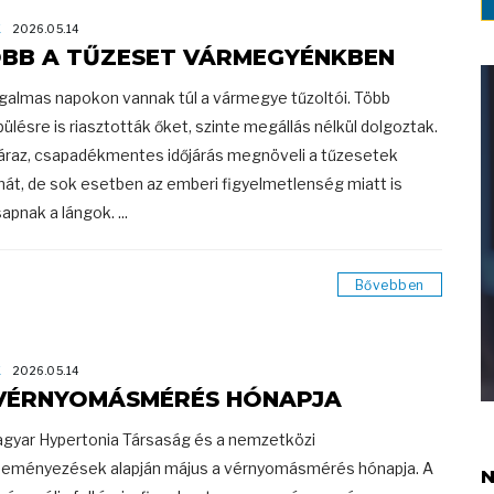
K
2026.05.14
BB A TŰZESET VÁRMEGYÉNKBEN
almas napokon vannak túl a vármegye tűzoltói. Több
pülésre is riasztották őket, szinte megállás nélkül dolgoztak.
áraz, csapadékmentes időjárás megnöveli a tűzesetek
át, de sok esetben az emberi figyelmetlenség miatt is
apnak a lángok. ...
Bővebben
K
2026.05.14
VÉRNYOMÁSMÉRÉS HÓNAPJA
gyar Hypertonia Társaság és a nemzetközi
eményezések alapján május a vérnyomásmérés hónapja. A
N