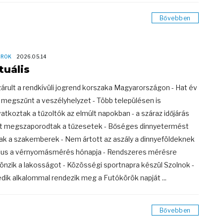
Bővebben
OROK
2026.05.14
tuális
zárult a rendkívüli jogrend korszaka Magyarországon - Hat év
 megszűnt a veszélyhelyzet - Több településen is
atkoztak a tűzoltók az elmúlt napokban - a száraz időjárás
t megszaporodtak a tűzesetek - Bőséges dinnyetermést
ak a szakemberek - Nem ártott az aszály a dinnyeföldeknek
jus a vérnyomásmérés hónapja - Rendszeres mérésre
önzik a lakosságot - Közösségi sportnapra készül Szolnok -
dik alkalommal rendezik meg a Futókörök napját ...
Bővebben