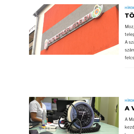
HÍRE
TÖ
Mozg
tele
A sz
szám
felcs
HÍRE
A 
A Ma
kezd