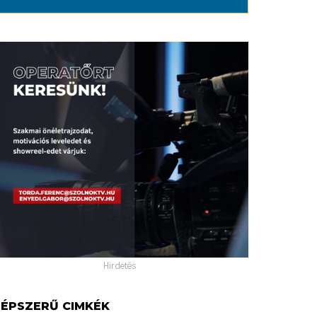
Hirdetés
ÉPSZERŰ CIMKÉK