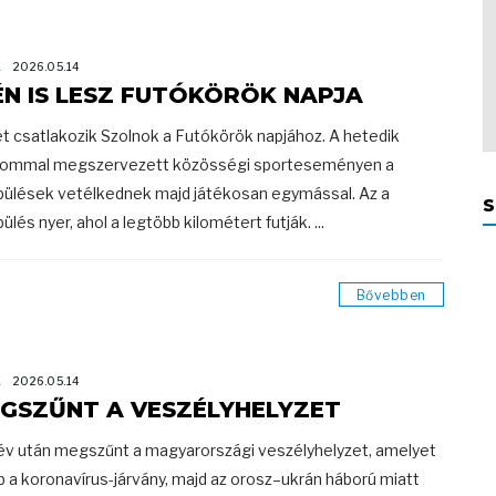
K
2026.05.14
ÉN IS LESZ FUTÓKÖRÖK NAPJA
t csatlakozik Szolnok a Futókörök napjához. A hetedik
lommal megszervezett közösségi sporteseményen a
pülések vetélkednek majd játékosan egymással. Az a
S
ülés nyer, ahol a legtöbb kilométert futják. ...
Bővebben
K
2026.05.14
GSZŰNT A VESZÉLYHELYZET
év után megszűnt a magyarországi veszélyhelyzet, amelyet
b a koronavírus-járvány, majd az orosz–ukrán háború miatt