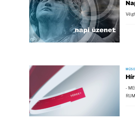
Na
Végh
MŰS
Hí
- M
RUM