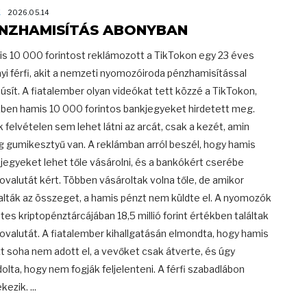
K
2026.05.14
NZHAMISÍTÁS ABONYBAN
s 10 000 forintost reklámozott a TikTokon egy 23 éves
yi férfi, akit a nemzeti nyomozóiroda pénzhamisítással
úsít. A fiatalember olyan videókat tett közzé a TikTokon,
ben hamis 10 000 forintos bankjegyeket hirdetett meg.
k felvételen sem lehet látni az arcát, csak a kezét, amin
g gumikesztyű van. A reklámban arról beszél, hogy hamis
jegyeket lehet tőle vásárolni, és a bankókért cserébe
tovalutát kért. Többen vásároltak volna tőle, de amikor
alták az összeget, a hamis pénzt nem küldte el. A nyomozók
ttes kriptopénztárcájában 18,5 millió forint értékben találtak
tovalutát. A fiatalember kihallgatásán elmondta, hogy hamis
t soha nem adott el, a vevőket csak átverte, és úgy
olta, hogy nem fogják feljelenteni. A férfi szabadlábon
ezik. ...