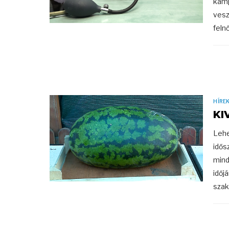
kamp
vesz
feln
HÍRE
KI
Lehe
idős
mind
időj
szak