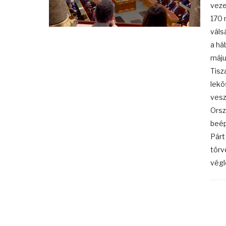
veze
170 
váls
a há
máju
Tisz
lekö
vesz
Orsz
beép
Párt
törv
végl