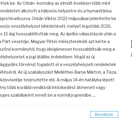
ttek be. Az Orbán- kormány az elmúlt években több mint
rendeletet alkotott a háborús helyzetre és a humanitárius
ágra hivatkozva. Orbán Viktor 2022 májusában jelentette be
borús veszélyhelyzet kihirdetését, melyet legutóbb 2026.
s 13-áig hosszabbítottak meg. Az áprilisi választások után a
a Párt vezetője, Magyar Péter miniszterelnök azt kérte a
szönő kormánytól, hogy ideiglenesen hosszabbítsák meg a
élyhelyzetet a jogi átállás érdekében. Végül az új
ággyűlés törvényt fogadott el a veszélyhelyzeti rendeletek
ítéséről. Az új szabályozást Melléthei-Barna Márton, a Tisza
 képviselője terjesztette elő. A május 14-én hatályba lépett
ény több korábbi rendkívüli intézkedést átmeneti vagy
eges szabályként emelt be a normál jogrendbe. ...
Bővebben