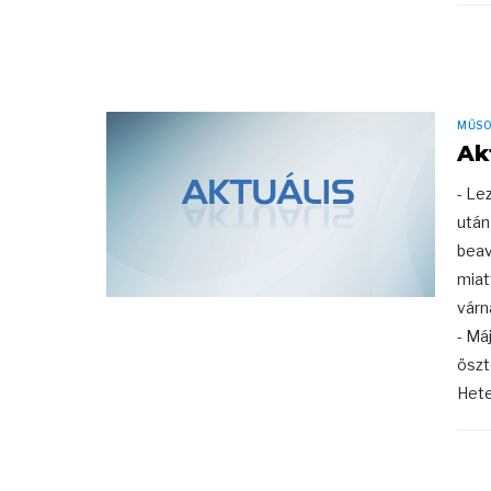
MŰS
Ak
- Le
után
beav
miat
várn
- Má
öszt
Hete