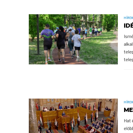
HÍRE
ID
Ismé
alka
tele
telep
HÍRE
ME
Hat 
előb