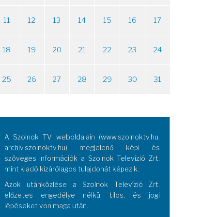
11
12
13
14
15
16
17
18
19
20
21
22
23
24
25
26
27
28
29
30
31
A Szolnok TV weboldalain (www.szolnoktv.hu,
archiv.szolnoktv.hu) megjelenő képi és
szöveges információk a Szolnok Televízió Zrt.
mint kiadó kizárólagos tulajdonát képezik.
Azok utánközlése a Szolnok Televízió Zrt.
előzetes engedélye nélkül tilos, és jogi
lépéseket von maga után.