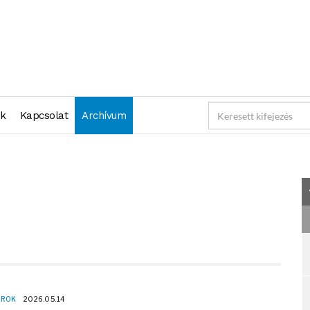
"2026-05-14 23:59:59" )
nk
Kapcsolat
Archívum
OROK
2026.05.14