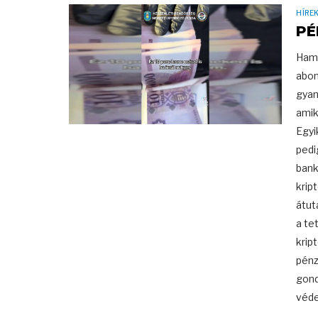
HÍRE
PÉ
Hami
abon
gyan
amik
Egyi
pedi
bank
krip
átut
a te
krip
pénz
gond
védek