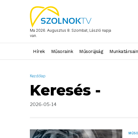
AND ( start_date >= "2026-05-14 00:00:00" AND start_date <= 
Ma 2026. Augusztus 8. Szombat, László napja
van.
Hírek
Műsoraink
Műsorújság
Munkatársai
Kezdőlap
Keresés -
2026-05-14
MŰS