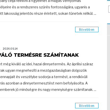
ány célja felhívni a figyelmet a magas vérnyomás
élyeire és a rendszeres szűrés fontosságára, ugyanis a
őtt lakosság jelentős része érintett, sokan tünetek nélkül. ...
Bővebben
K
2026.05.14
VÁLÓ TERMÉSRE SZÁMÍTANAK
t még kiváló az idei, hazai dinnyetermés. Az áprilisi száraz
zak ugyan megnehezíti a mezőgazdaságban dolgozók
ennapjait és veszélybe sodorja a termést, a rendkívüli
árás azonban a dinnyetermesztést nem befolyásolta. A
emberek jó minőségre és nagy mennyiségre számítanak. ...
Bővebben