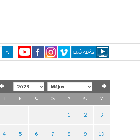
H
K
Sz
Cs
P
Sz
V
1
2
3
4
5
6
7
8
9
10