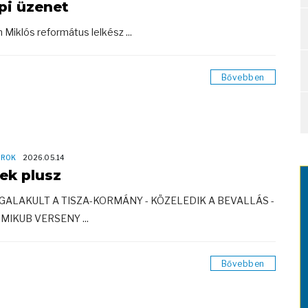
pi üzenet
 Miklós református lelkész ...
Bővebben
OROK
2026.05.14
rek plusz
EGALAKULT A TISZA-KORMÁNY - KÖZELEDIK A BEVALLÁS -
MIKUB VERSENY ...
Bővebben