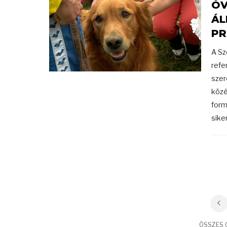
ÓV
ÁL
P
A Sz
refe
szer
közé
form
sike
ÖSSZES C