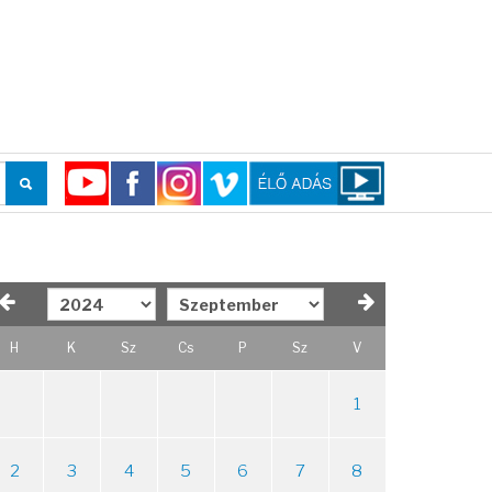
H
K
Sz
Cs
P
Sz
V
1
2
3
4
5
6
7
8