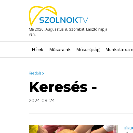
AND ( start_date >= "2024-09-24 00:00:00" AND start_date <= 
Ma 2026. Augusztus 8. Szombat, László napja
van.
Hírek
Műsoraink
Műsorújság
Munkatársai
Kezdőlap
Keresés -
2024-09-24
HÍRE