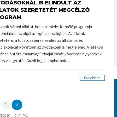
ODÁSOKNÁL IS ELINDULT AZ
LATOK SZERETETÉT MEGCÉLZÓ
ROGRAM
olnok Városi Állatotthon szemléletformáló programja
renciaként szolgál az egész országban. Az állatok
etetére, a tudatosságra nevelés az általános és
piskolákat követően az óvodákban is megjelenik. A játékos
ában öntött „tananyag” elsajátítását követően a gyerekek
res vizsga után Gazdi Jogsit kaphatnak. ...
Bővebben
2
1
IKK 10 — 2. OLDAL