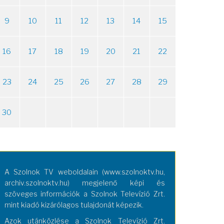
9
10
11
12
13
14
15
16
17
18
19
20
21
22
23
24
25
26
27
28
29
30
A Szolnok TV weboldalain (www.szolnoktv.hu,
archiv.szolnoktv.hu) megjelenő képi és
szöveges információk a Szolnok Televízió Zrt.
mint kiadó kizárólagos tulajdonát képezik.
Azok utánközlése a Szolnok Televízió Zrt.