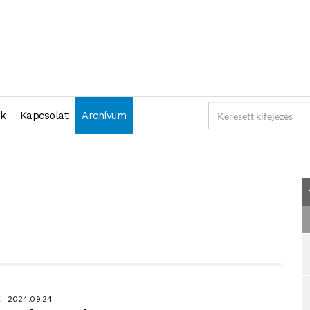
"2024-09-24 23:59:59" )
nk
Kapcsolat
Archívum
K
2024.09.24