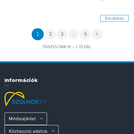
Bővebben
1
2
3
...
5
ÖSSZES CIKK 41 — 1. OLDAL
Információk
Médiaajánlat
Közhasznú adatok