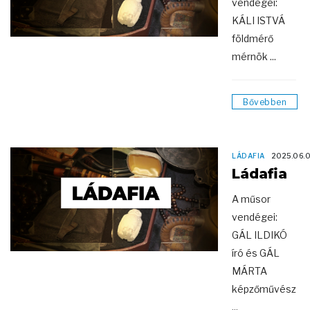
vendégei:
KÁLI ISTVÁ
földmérő
mérnök ...
Bővebben
LÁDAFIA
2025.06.
Ládafia
A műsor
vendégei:
GÁL ILDIKÓ
író és GÁL
MÁRTA
képzőművész
...