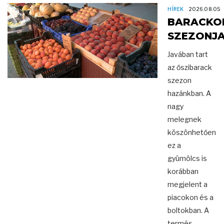
HÍREK
2026.08.05
BARACKO
SZEZONJ
Javában tart
az őszibarack
szezon
hazánkban. A
nagy
melegnek
köszönhetően
ez a
gyümölcs is
korábban
megjelent a
piacokon és a
boltokban. A
termés