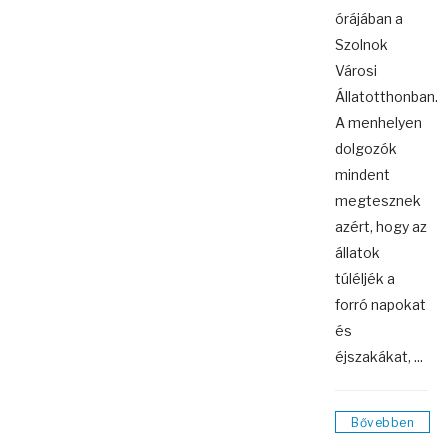
órájában a
Szolnok
Városi
Állatotthonban.
A menhelyen
dolgozók
mindent
megtesznek
azért, hogy az
állatok
túléljék a
forró napokat
és
éjszakákat, ...
Bővebben