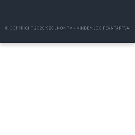
© COPYRIGHT 2026
SZOLNOK TV
- MINDEN JOG FENNTARTVA