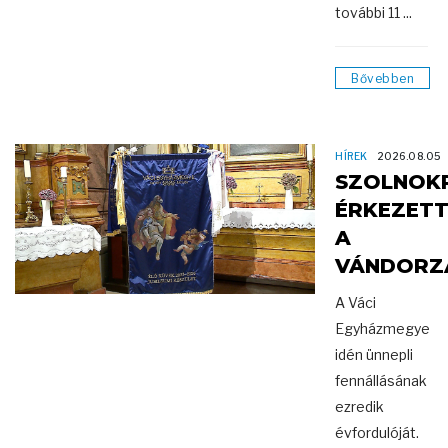
további 11 ...
Bővebben
HÍREK
2026.08.05
SZOLNOK
ÉRKEZET
A
VÁNDORZ
A Váci
Egyházmegye
idén ünnepli
fennállásának
ezredik
évfordulóját.