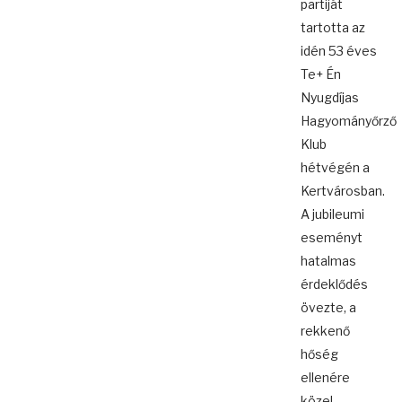
partiját
tartotta az
idén 53 éves
Te+ Én
Nyugdíjas
Hagyományőrző
Klub
hétvégén a
Kertvárosban.
A jubileumi
eseményt
hatalmas
érdeklődés
övezte, a
rekkenő
hőség
ellenére
közel