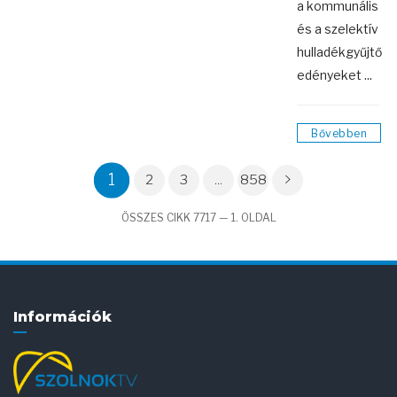
a kommunális
és a szelektív
hulladékgyűjtő
edényeket ...
Bővebben
1
2
3
...
858
ÖSSZES CIKK 7717 — 1. OLDAL
Információk