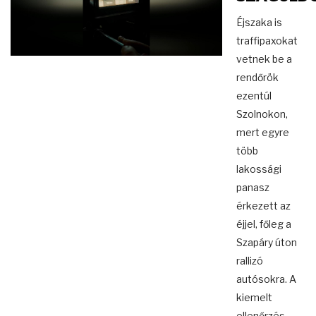
Éjszaka is
traffipaxokat
vetnek be a
rendőrök
ezentúl
Szolnokon,
mert egyre
több
lakossági
panasz
érkezett az
éjjel, főleg a
Szapáry úton
rallizó
autósokra. A
kiemelt
ellenőrzés