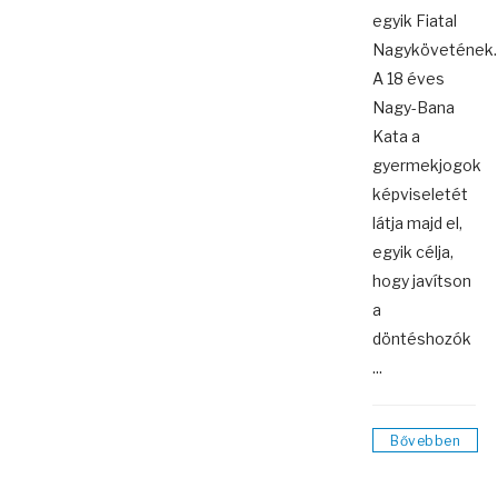
egyik Fiatal
Nagykövetének.
A 18 éves
Nagy-Bana
Kata a
gyermekjogok
képviseletét
látja majd el,
egyik célja,
hogy javítson
a
döntéshozók
...
Bővebben