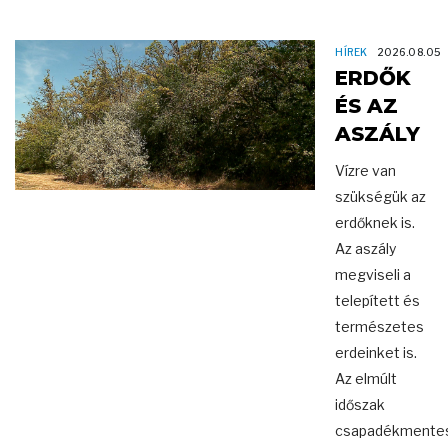
HÍREK
2026.08.05
ERDŐK
ÉS AZ
ASZÁLY
Vízre van
szükségük az
erdőknek is.
Az aszály
megviseli a
telepített és
természetes
erdeinket is.
Az elmúlt
időszak
csapadékmente