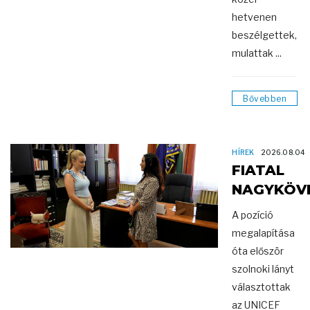
hetvenen
beszélgettek,
mulattak ...
Bővebben
HÍREK
2026.08.04
FIATAL
NAGYKÖV
A pozíció
megalapítása
óta először
szolnoki lányt
választottak
az UNICEF