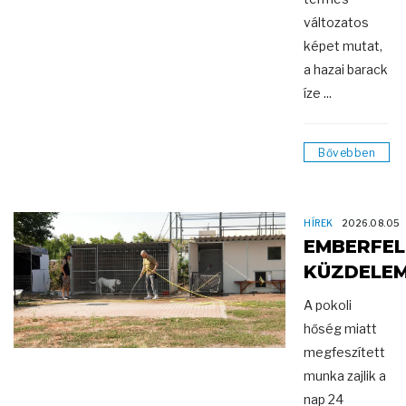
változatos
képet mutat,
a hazai barack
íze ...
Bővebben
HÍREK
2026.08.05
EMBERFEL
KÜZDELE
A pokoli
hőség miatt
megfeszített
munka zajlik a
nap 24