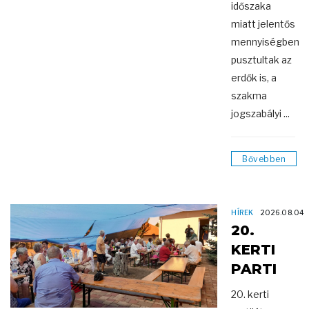
időszaka
miatt jelentős
mennyiségben
pusztultak az
erdők is, a
szakma
jogszabályi ...
Bővebben
HÍREK
2026.08.04
20.
KERTI
PARTI
20. kerti