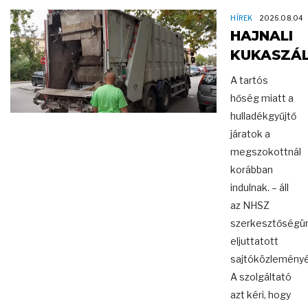
HÍREK
2026.08.04
HAJNALI
KUKASZÁL
A tartós
hőség miatt a
hulladékgyűjtő
járatok a
megszokottnál
korábban
indulnak. – áll
az NHSZ
szerkesztőségü
eljuttatott
sajtóközlemény
A szolgáltató
azt kéri, hogy