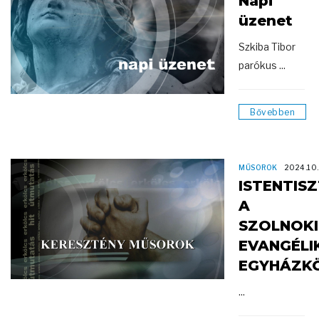
Napi
üzenet
Szkiba Tibor
parókus ...
Bővebben
MŰSOROK
2024.10
ISTENTIS
A
SZOLNOKI
EVANGÉLI
EGYHÁZK
...