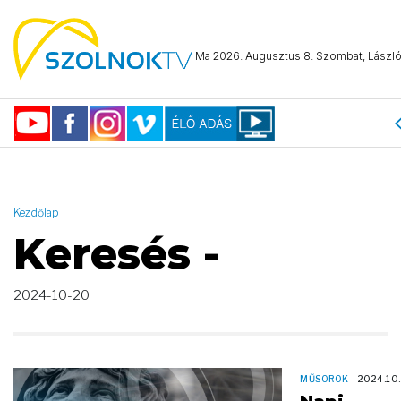
AND ( start_date >= "2024-10-20 00:00:00" AND start_date <=
"2024-10-20 23:59:59" )
Ma 2026. Augusztus 8. Szombat, László 
Kezdőlap
Keresés -
2024-10-20
MŰSOROK
2024.10