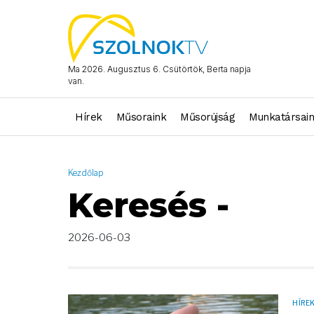
AND ( start_date >= "2026-06-03 00:00:00" AND start_date <= 
Ma 2026. Augusztus 6. Csütörtök, Berta napja
van.
Hírek
Műsoraink
Műsorújság
Munkatársai
Kezdőlap
Keresés -
2026-06-03
HÍRE