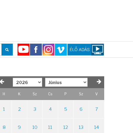
H
K
Sz
Cs
P
Sz
V
1
2
3
4
5
6
7
8
9
10
11
12
13
14