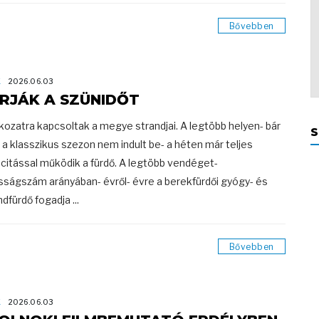
Bővebben
K
2026.06.03
RJÁK A SZÜNIDŐT
okozatra kapcsoltak a megye strandjai. A legtöbb helyen- bár
S
a klasszikus szezon nem indult be- a héten már teljes
citással működik a fürdő. A legtöbb vendéget-
sságszám arányában- évről- évre a berekfürdői gyógy- és
dfürdő fogadja ...
Bővebben
K
2026.06.03