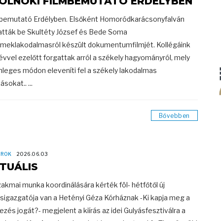
OLNOKI FILMBEMUTATÓ ERDÉLYBEN
bemutató Erdélyben. Elsőként Homoródkarácsonyfalván
tták be Skultéty József és Bede Soma
meklakodalmasról készült dokumentumfilmjét. Kollégáink
évvel ezelőtt forgattak arról a székely hagyományról, mely
nleges módon eleveníti fel a székely lakodalmas
sokat.. ...
Bővebben
OROK
2026.06.03
TUÁLIS
zakmai munka koordinálására kérték föl- hétfőtől új
sigazgatója van a Hetényi Géza Kórháznak -Ki kapja meg a
ezés jogát?- megjelent a kiírás az idei Gulyásfesztiválra a