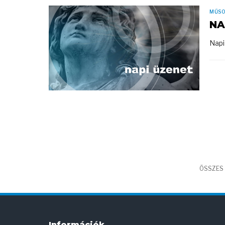
MŰS
NA
Napi
ÖSSZES 
Információk