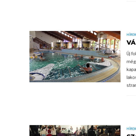
HÍRE
VÁ
Új f
még 
kapa
lako
stran
HÍRE