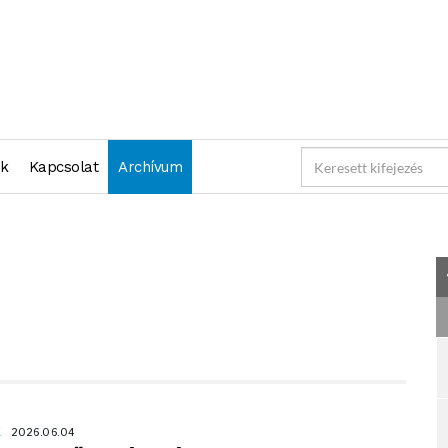
"2026-06-03 23:59:59" )
nk
Kapcsolat
Archívum
K
2026.06.04