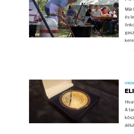
Már 
és l
önko
gasz
kere
HÍRE
EL
Hiva
A ta
kösz
délu