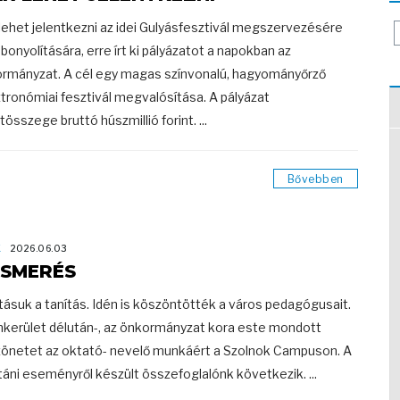
lehet jelentkezni az idei Gulyásfesztivál megszervezésére
ebonyolítására, erre írt ki pályázatot a napokban az
rmányzat. A cél egy magas színvonalú, hagyományőrző
tronómiai fesztivál megvalósítása. A pályázat
tösszege bruttó húszmillió forint. ...
Bővebben
K
2026.06.03
ISMERÉS
tásuk a tanítás. Idén is köszöntötték a város pedagógusait.
nkerület délután-, az önkormányzat kora este mondott
önetet az oktató- nevelő munkáért a Szolnok Campuson. A
táni eseményről készült összefoglalónk következik. ...