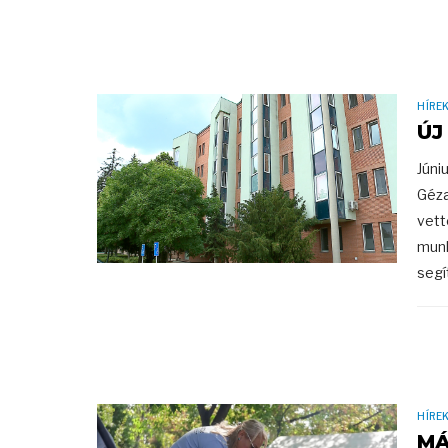
HÍRE
ÚJ
Júni
Géza
vett
munk
segít
HÍRE
MÁ