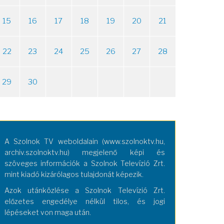
15
16
17
18
19
20
21
22
23
24
25
26
27
28
29
30
A Szolnok TV weboldalain (www.szolnoktv.hu,
archiv.szolnoktv.hu) megjelenő képi és
szöveges információk a Szolnok Televízió Zrt.
mint kiadó kizárólagos tulajdonát képezik.
Azok utánközlése a Szolnok Televízió Zrt.
előzetes engedélye nélkül tilos, és jogi
lépéseket von maga után.