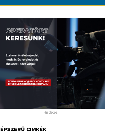
Hirdetés
ÉPSZERŰ CIMKÉK