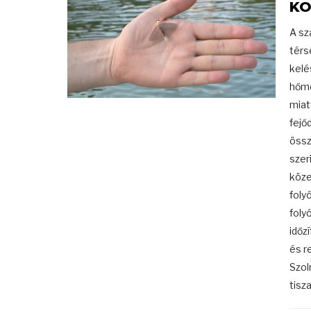
KO
A sz
térs
kelé
hőmé
miat
fejő
össz
szer
köze
foly
foly
időz
és r
Szol
tisz