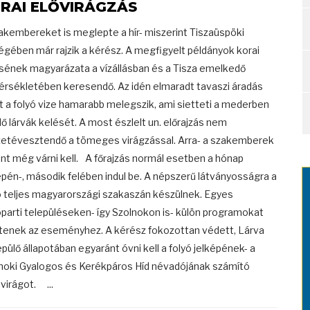
RAI ELŐVIRÁGZÁS
akembereket is meglepte a hír- miszerint Tiszaüspöki
égében már rajzik a kérész. A megfigyelt példányok korai
sének magyarázata a vízállásban és a Tisza emelkedő
rsékletében keresendő. Az idén elmaradt tavaszi áradás
t a folyó vize hamarabb melegszik, ami sietteti a mederben
dő lárvák kelését. A most észlelt un. előrajzás nem
etévesztendő a tömeges virágzással. Arra- a szakemberek
int még várni kell. A főrajzás normál esetben a hónap
pén-, második felében indul be. A népszerű látványosságra a
ó teljes magyarországi szakaszán készülnek. Egyes
óparti településeken- így Szolnokon is- külön programokat
ítenek az eseményhez. A kérész fokozottan védett, Lárva
epülő állapotában egyaránt óvni kell a folyó jelképének- a
noki Gyalogos és Kerékpáros Híd névadójának számító
avirágot. ...