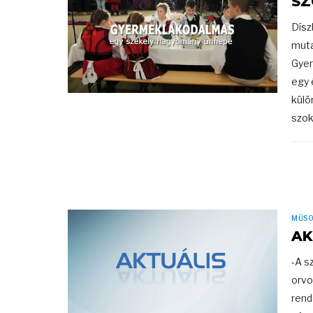
SZ
Dísz
muta
Gyer
egy 
külö
szoká
MŰS
AK
-A s
orvo
rend