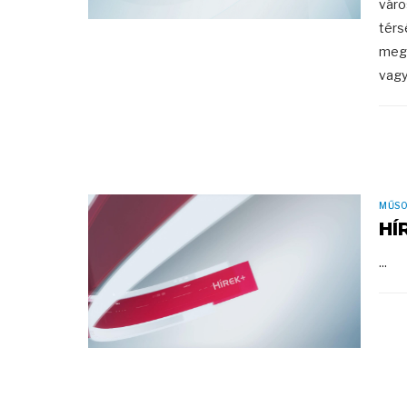
váro
térs
megy
vagy
MŰS
HÍ
...