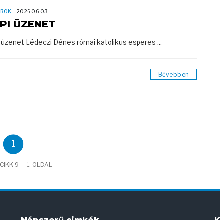
OROK
2026.06.03
PI ÜZENET
 üzenet Lédeczi Dénes római katolikus esperes ...
Bővebben
1
CIKK 9 — 1. OLDAL
Népszerű cimkék
K