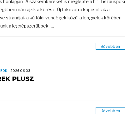
s honlapján -A szakembereket is meglepte a hír- Tiszaüspöki
égében már rajzik a kérész -Új fokozatra kapcsoltak a
e strandjai- a külföldi vendégek közül a lengyelek körében
unk a legnépszerűbbek ...
Bővebben
OROK
2026.06.03
REK PLUSZ
Bővebben