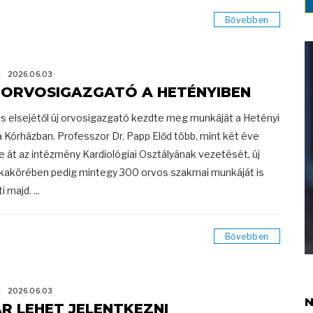
Bővebben
K
2026.06.03
 ORVOSIGAZGATÓ A HETÉNYIBEN
us elsejétől új orvosigazgató kezdte meg munkáját a Hetényi
 Kórházban. Professzor Dr. Papp Előd több, mint két éve
e át az intézmény Kardiológiai Osztályának vezetését, új
akörében pedig mintegy 300 orvos szakmai munkáját is
i majd. ...
Bővebben
K
2026.06.03
N
R LEHET JELENTKEZNI