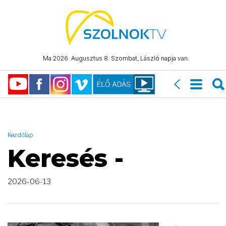
AND ( start_date >= "2026-06-13 00:00:00" AND start_date <=
"2026-06-13 23:59:59" )
Ma 2026. Augusztus 8. Szombat, László napja van.
Kezdőlap
Keresés -
2026-06-13