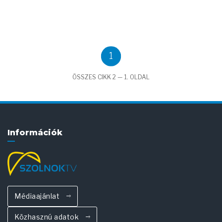
1
ÖSSZES CIKK 2 — 1. OLDAL
Információk
Médiaajánlat
Közhasznú adatok