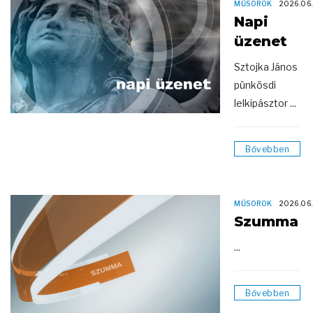
MŰSOROK
2026.06.
Napi
üzenet
Sztojka János
pünkösdi
lelkipásztor ...
Bővebben
MŰSOROK
2026.06.
Szumma
...
Bővebben