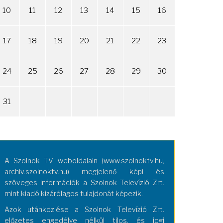
10
11
12
13
14
15
16
17
18
19
20
21
22
23
24
25
26
27
28
29
30
31
A Szolnok TV weboldalain (www.szolnoktv.hu,
archiv.szolnoktv.hu) megjelenő képi és
szöveges információk a Szolnok Televízió Zrt.
mint kiadó kizárólagos tulajdonát képezik.
Azok utánközlése a Szolnok Televízió Zrt.
előzetes engedélye nélkül tilos, és jogi