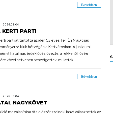
Bővebben
K
2026.08.04
. KERTI PARTI
kerti partiját tartotta az idén 53 éves Te+ Én Nyugdíjas
ományőrző Klub hétvégén a Kertvárosban. A jubileumi
ényt hatalmas érdeklődés övezte, a rekkenő hőség
S
nére közel hetvenen beszélgettek, mulattak ...
Bővebben
K
2026.08.04
ATAL NAGYKÖVET
zíció megalapítása óta először szolnoki lányt választottak az