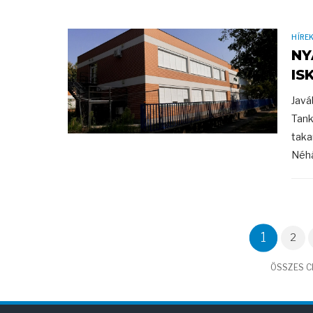
HÍRE
NY
IS
Javá
Tank
taka
Néhá
1
2
ÖSSZES CI