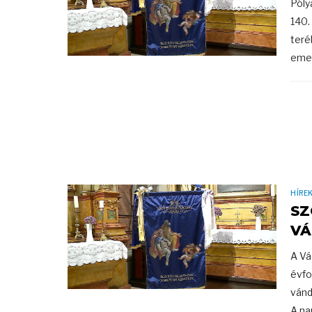
Póly
140.
teré
emel
HÍRE
SZ
VÁ
A Vá
évfo
vánd
A na