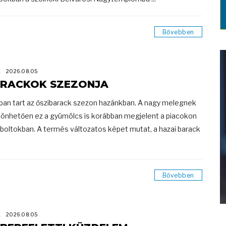
Bővebben
K
2026.08.05
RACKOK SZEZONJA
ban tart az őszibarack szezon hazánkban. A nagy melegnek
önhetően ez a gyümölcs is korábban megjelent a piacokon
 boltokban. A termés változatos képet mutat, a hazai barack
Bővebben
K
2026.08.05