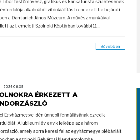
a Tibor festőművész, grafikus és karikaturista születésének
 évfordulója alkalmából vitrinkiállítást rendezett be bejárati
ben a Damjanich János Múzeum. A művész munkáival
lett az I. emeleti Szolnoki Képtárban további 11 ...
Bővebben
K
2026.08.05
OLNOKRA ÉRKEZETT A
NDORZÁSZLÓ
ci Egyházmegye idén ünnepli fennállásának ezredik
rdulóját. A jubileumi év egyik jelképe az a három
orzászló, amely sorra keresi fel az egyházmegye plébániáit.
pokban a szolnoki Belvárosi Nagytemplomba ...