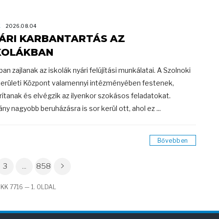
K
2026.08.04
ÁRI KARBANTARTÁS AZ
KOLÁKBAN
ban zajlanak az iskolák nyári felújítási munkálatai. A Szolnoki
erületi Központ valamennyi intézményében festenek,
rítanak és elvégzik az ilyenkor szokásos feladatokat.
ny nagyobb beruházásra is sor kerül ott, ahol ez ...
Bővebben
3
...
858
KK 7716 — 1. OLDAL