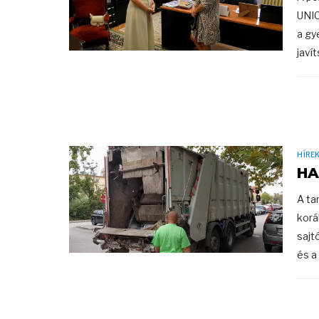
UNIC
a gy
javí
HÍRE
HA
A ta
korá
sajt
és a