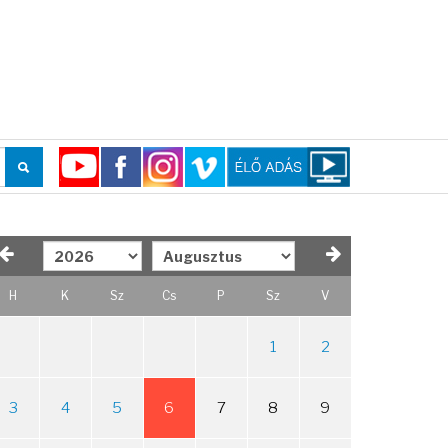
H
K
Sz
Cs
P
Sz
V
1
2
3
4
5
6
7
8
9