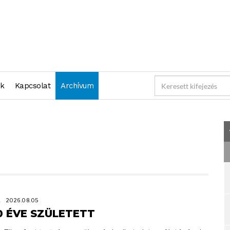
nk
Kapcsolat
Archívum
K
2026.08.05
0 ÉVE SZÜLETETT