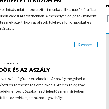
BERFELETTI KÜZDELEM
N
koli hőség miatt megfeszített munka zajlik a nap 24 órájában
olnok Városi Állatotthonban. A menhelyen dolgozók mindent
esznek azért, hogy az állatok túléljék a forró napokat és
kákat, ...
Bővebben
K
2026.08.05
DŐK ÉS AZ ASZÁLY
e van szükségük az erdőknek is. Az aszály megviseli a
pített és természetes erdeinket is. Az elmúlt időszak
adékmentes időszaka miatt jelentős mennyiségben
tultak az erdők is, a szakma jogszabályi ...