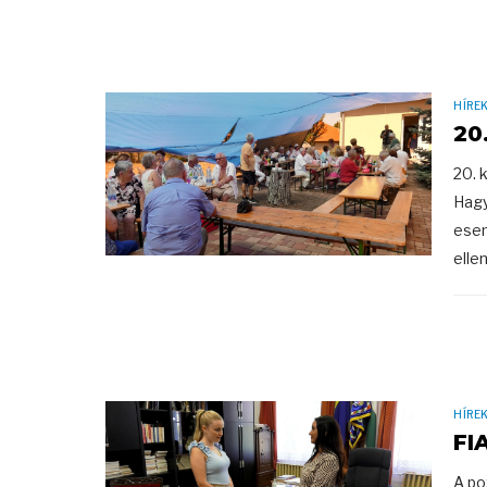
HÍRE
20
20. 
Hagy
esem
elle
HÍRE
FI
A po