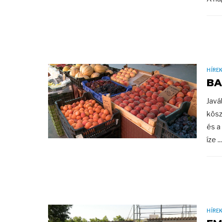
HÍRE
BA
Javá
kösz
és a
íze ...
HÍRE