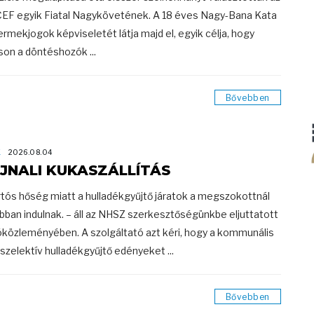
EF egyik Fiatal Nagykövetének. A 18 éves Nagy-Bana Kata
ermekjogok képviseletét látja majd el, egyik célja, hogy
tson a döntéshozók ...
Bővebben
K
2026.08.04
JNALI KUKASZÁLLÍTÁS
rtós hőség miatt a hulladékgyűjtő járatok a megszokottnál
bban indulnak. – áll az NHSZ szerkesztőségünkbe eljuttatott
óközleményében. A szolgáltató azt kéri, hogy a kommunális
 szelektív hulladékgyűjtő edényeket ...
Bővebben