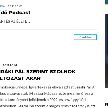
OROK
2021.10.01
idő Podcast
NTÉS AZ ÉLETE ...
Bővebben
K
2021.10.01
IRÁKI PÁL SZERINT SZOLNOK
LTOZÁST AKAR
mokrácia ünnepe. Így értékeli az előválasztást Sziráki Pál. A
tikus a szavazatok 64 százalékát szerezte meg, így ő lesz a
vója a kormánypárt jelöltjének a 2022-es országgyűlési
N
sztásokon. Sziráki Pál szerint a magas részvételi arány is azt