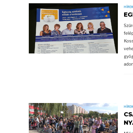
HÍRE
EG
Szűr
felé
Koss
vehe
gyóg
adom
HÍRE
CS
NY