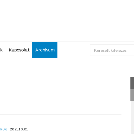
2021-10-01 23:59:59" )
nk
Kapcsolat
Archívum
OROK
2021.10.01