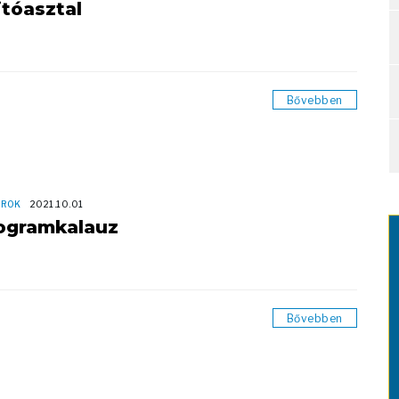
jtóasztal
Bővebben
OROK
2021.10.01
ogramkalauz
Bővebben