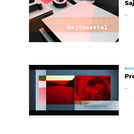
Sa
...
MŰS
Pr
...