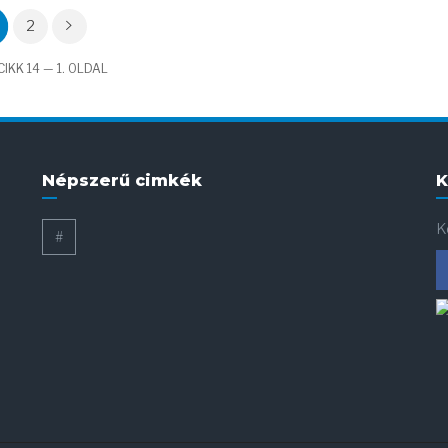
2
IKK 14 — 1. OLDAL
Népszerű cimkék
K
K
#