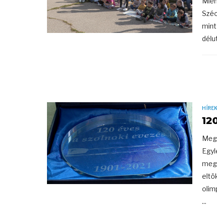
Mién
Széc
mint
délu
HÍRE
12
Mega
Egyl
megs
eltö
olim
...