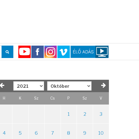
H
K
Sz
Cs
P
Sz
V
1
2
3
4
5
6
7
8
9
10