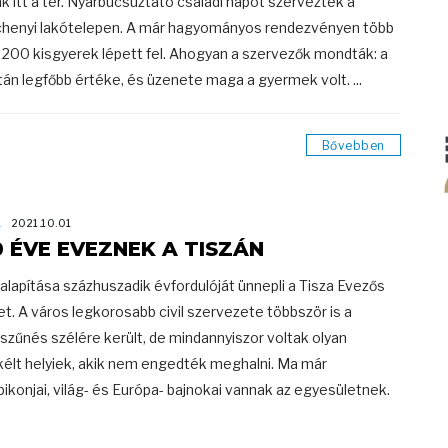
k itt a tér. Nyárbúcsúztató családi napot szerveztek a
henyi lakótelepen. A már hagyományos rendezvényen több
 200 kisgyerek lépett fel. Ahogyan a szervezők mondták: a
tán legfőbb értéke, és üzenete maga a gyermek volt. ...
Bővebben
K
2021.10.01
0 ÉVE EVEZNEK A TISZÁN
lapítása százhuszadik évfordulóját ünnepli a Tisza Evezős
et. A város legkorosabb civil szervezete többször is a
zűnés szélére került, de mindannyiszor voltak olyan
kélt helyiek, akik nem engedték meghalni. Ma már
pikonjai, világ- és Európa- bajnokai vannak az egyesületnek.