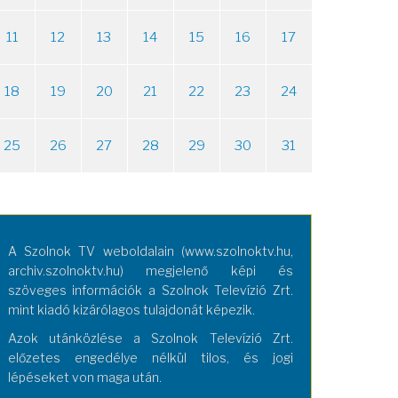
11
12
13
14
15
16
17
18
19
20
21
22
23
24
25
26
27
28
29
30
31
A Szolnok TV weboldalain (www.szolnoktv.hu,
archiv.szolnoktv.hu) megjelenő képi és
szöveges információk a Szolnok Televízió Zrt.
mint kiadó kizárólagos tulajdonát képezik.
Azok utánközlése a Szolnok Televízió Zrt.
előzetes engedélye nélkül tilos, és jogi
lépéseket von maga után.