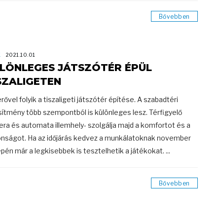
Bővebben
K
2021.10.01
LÖNLEGES JÁTSZÓTÉR ÉPÜL
SZALIGETEN
rővel folyik a tiszaligeti játszótér építése. A szabadtéri
sítmény több szempontból is különleges lesz. Térfigyelő
ra és automata illemhely- szolgálja majd a komfortot és a
onságot. Ha az időjárás kedvez a munkálatoknak november
pén már a legkisebbek is tesztelhetik a játékokat. ...
Bővebben