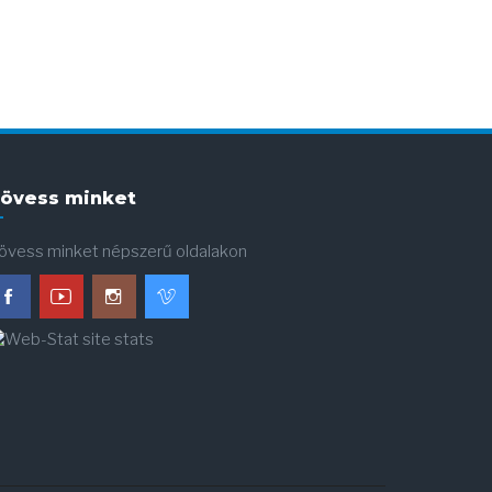
övess minket
övess minket népszerű oldalakon