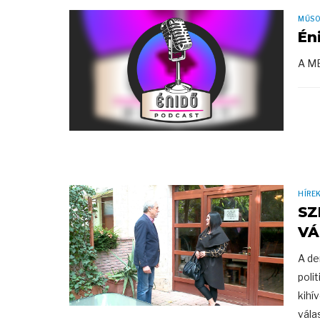
MŰS
Én
A ME
HÍRE
SZ
VÁ
A de
poli
kihí
vála