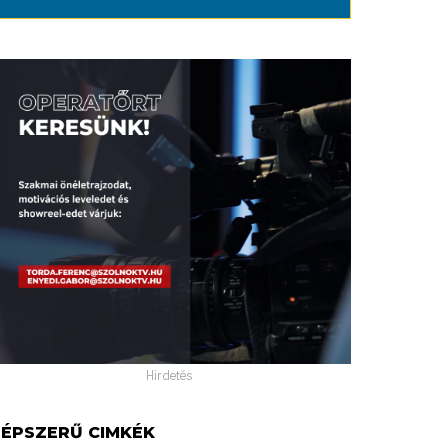
Hirdetés
ÉPSZERŰ CIMKÉK