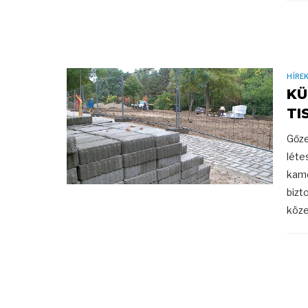
HÍRE
KÜ
TI
Gőze
léte
kame
bizt
köze