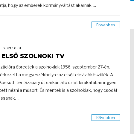
tja, hogy az emberek kormányváltást akarnak. ...
Bővebben
K
2021.10.01
 ELSŐ SZOLNOKI TV
zációra ébredtek a szolnokiak 1956. szeptember 27-én.
rkezett a megyeszékhelyre az első televíziókészülék. A
Kossuth tér- Szapáry út sarkán álló üzlet kirakatában ingyen
tett nézni a műsort. És mentek is a szolnokiak, hogy csodát
ssanak. ...
Bővebben