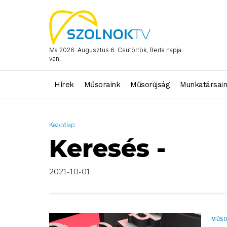
AND ( start_date >= "2021-10-01 00:00:00" AND start_date <= "
Ma 2026. Augusztus 6. Csütörtök, Berta napja
van.
Hírek
Műsoraink
Műsorújság
Munkatársai
Kezdőlap
Keresés -
2021-10-01
MŰS