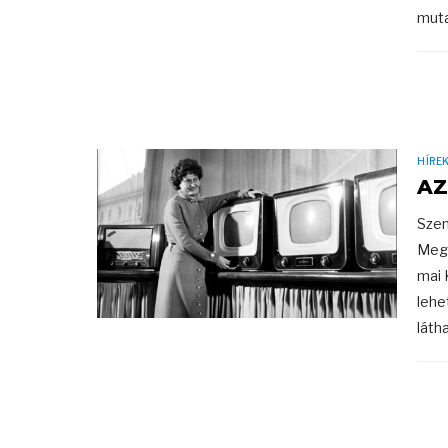
muta
HÍRE
AZ
Szen
Megé
mai 
lehe
látha