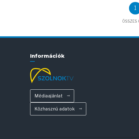
1
ÖSSZES C
Információk
Médiaajánlat
Közhasznú adatok