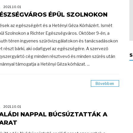
K
2021.10.01
ÉSZSÉGVÁROS ÉPÜL SZOLNOKON
ések az egészségért és a Hetényi Géza Kórházért. Ismét
pül Szolnokon a Richter Egészségváros. Október 9-én, a
uth téren ingyenes szűrővizsgálatokon és tanácsadásokon
t részt bárki, aki odafigyel az egészségére. A szervező
S
yszergyártó cég minden résztvevő és minden szűrés után
ánnyal támogatja a Hetényi Géza kórházat. ...
Bővebben
K
2021.10.01
ALÁDI NAPPAL BÚCSÚZTATTÁK A
ARAT