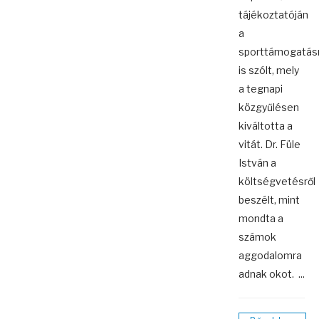
tájékoztatóján
a
sporttámogatásr
is szólt, mely
a tegnapi
közgyűlésen
kiváltotta a
vitát. Dr. Füle
István a
költségvetésről
beszélt, mint
mondta a
számok
aggodalomra
adnak okot. ...