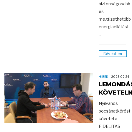
biztonságosabb
és
megfizethetőbb
energiaellátást.
...
Bővebben
HÍREK
2023.02.24
LEMONDÁ
KÖVETEL
Nyilvános
bocsánatkérést
követel a
FIDELITAS