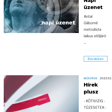
Napi
üzenet
Antal
Gáborné
metodista
laikus elöljáró
...
Bővebben
MŰSOROK
2023.02
Hírek
plusz
- KÖTIVIZIG -
TŰZESETEK -