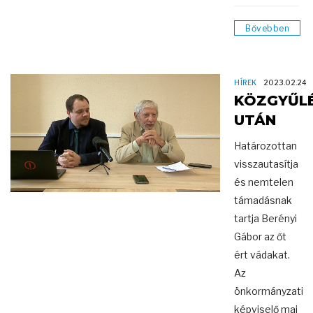
Bővebben
HÍREK
2023.02.24
KÖZGYŰL
UTÁN
Határozottan
visszautasítja
és nemtelen
támadásnak
tartja Berényi
Gábor az őt
ért vádakat.
Az
önkormányzati
képviselő mai