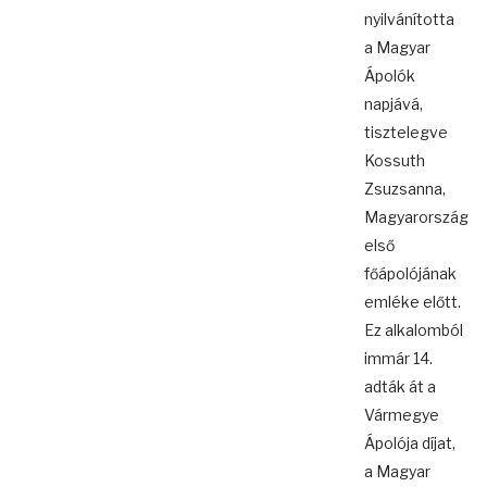
nyilvánította
a Magyar
Ápolók
napjává,
tisztelegve
Kossuth
Zsuzsanna,
Magyarország
első
főápolójának
emléke előtt.
Ez alkalomból
immár 14.
adták át a
Vármegye
Ápolója díjat,
a Magyar