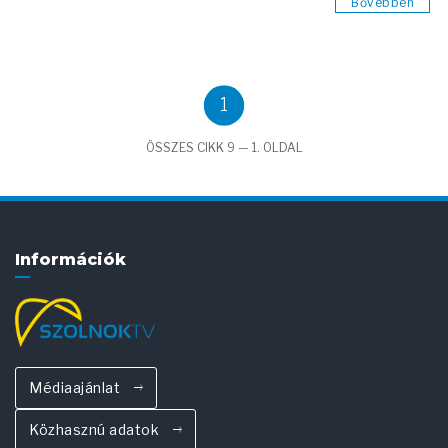
Bővebben
1
ÖSSZES CIKK 9 — 1. OLDAL
Információk
Médiaajánlat
Közhasznú adatok