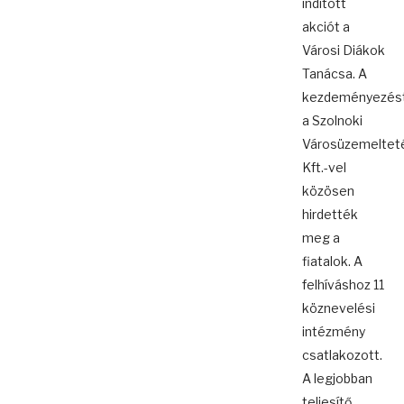
indított
akciót a
Városi Diákok
Tanácsa. A
kezdeményezés
a Szolnoki
Városüzemeltet
Kft.-vel
közösen
hirdették
meg a
fiatalok. A
felhíváshoz 11
köznevelési
intézmény
csatlakozott.
A legjobban
teljesítő