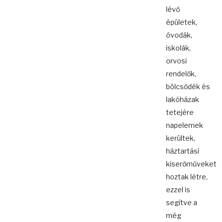
lévő
épületek,
óvodák,
iskolák,
orvosi
rendelők,
bölcsődék és
lakóházak
tetejére
napelemek
kerültek,
háztartási
kiserőműveket
hoztak létre,
ezzel is
segítve a
még