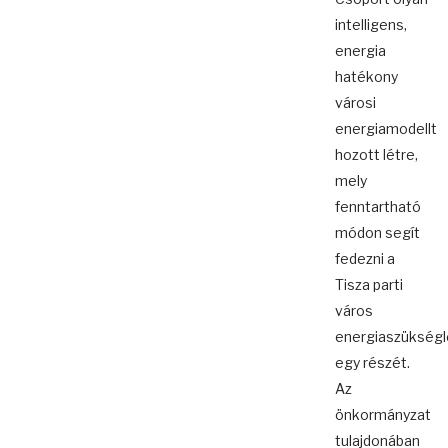
intelligens,
energia
hatékony
városi
energiamodellt
hozott létre,
mely
fenntartható
módon segít
fedezni a
Tisza parti
város
energiaszükség
egy részét.
Az
önkormányzat
tulajdonában