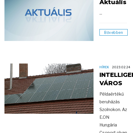
Aktuális
...
Bővebben
HÍREK
2023.02.24
INTELLIGE
VÁROS
Példaértékű
beruházás
Szolnokon. Az
E.ON
Hungária
Csoport olyan