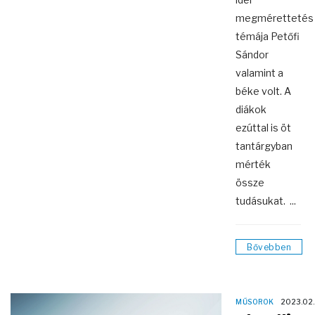
megmérettetés
témája Petőfi
Sándor
valamint a
béke volt. A
diákok
ezúttal is öt
tantárgyban
mérték
össze
tudásukat. ...
Bővebben
MŰSOROK
2023.02