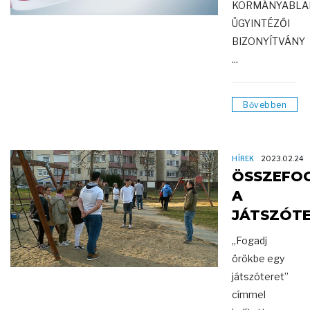
KORMÁNYABLA
ÜGYINTÉZŐI
BIZONYÍTVÁNY
...
Bővebben
HÍREK
2023.02.24
ÖSSZEFO
A
JÁTSZÓT
„Fogadj
örökbe egy
játszóteret”
címmel