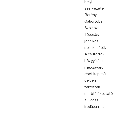
helyi
szervezete
Berényi
Gábortól, a
Szolnoki
Többség
jobbikos
politikusától.
A csütörtöki
közgyűlést
megzavaró
eset kapcsán
délben
tartottak
sajtótájékoztató
a Fidesz
irodában. ...