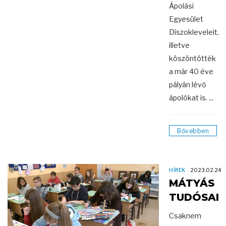
Ápolási
Egyesület
Díszokleveleit,
illetve
köszöntötték
a már 40 éve
pályán lévő
ápolókat is. ...
Bővebben
HÍREK
2023.02.24
MÁTYÁS
TUDÓSAI
Csaknem