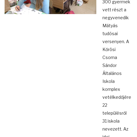
300 gyermek
vett részt a
negyvenedik
Mátyás
tudósai
versenyen. A
Kőrösi
Csoma
Sándor
Általános
Iskola
komplex
vetélkedőjére
22
településről
31 iskola
nevezett. Az
idei