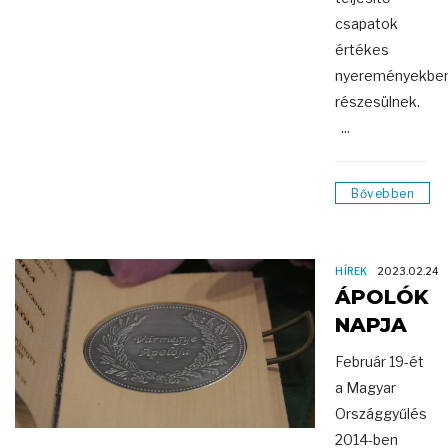
csapatok
értékes
nyereményekbe
részesülnek.
...
Bővebben
HÍREK
2023.02.24
ÁPOLÓK
NAPJA
Február 19-ét
a Magyar
Országgyűlés
2014-ben