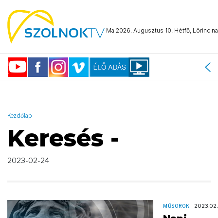
AND ( start_date >= "2023-02-24 00:00:00" AND start_date <=
"2023-02-24 23:59:59" )
Ma 2026. Augusztus 10. Hétfő, Lörinc na
Kezdőlap
Keresés -
2023-02-24
MŰSOROK
2023.02