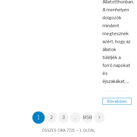
Állatotthonban.
A menhelyen
dolgozók
mindent
megtesznek
azért, hogy az
állatok
túléljék a
forró napokat
és
éjszakákat, ...
Bővebben
1
2
3
...
858
ÖSSZES CIKK 7721 — 1. OLDAL