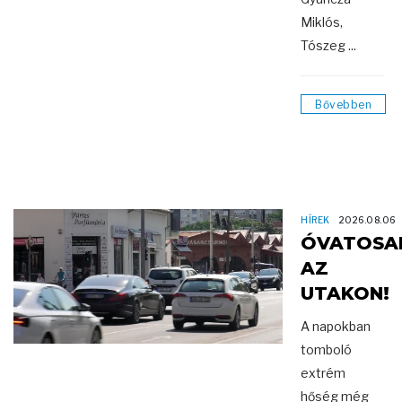
Miklós,
Tószeg ...
Bővebben
HÍREK
2026.08.06
ÓVATOSA
AZ
UTAKON!
A napokban
tomboló
extrém
hőség még