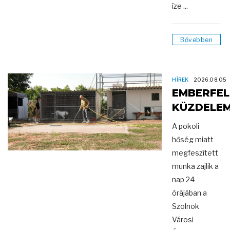
íze ...
Bővebben
HÍREK
2026.08.05
EMBERFEL
KÜZDELE
A pokoli
hőség miatt
megfeszített
munka zajlik a
nap 24
órájában a
Szolnok
Városi