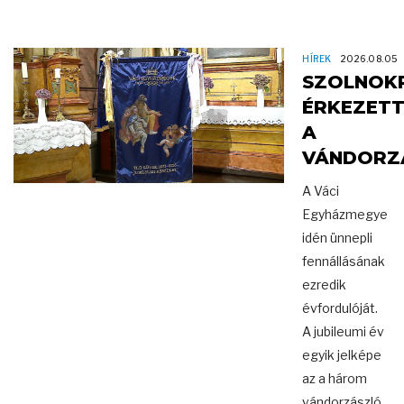
HÍREK
2026.08.05
SZOLNOK
ÉRKEZET
A
VÁNDORZ
A Váci
Egyházmegye
idén ünnepli
fennállásának
ezredik
évfordulóját.
A jubileumi év
egyik jelképe
az a három
vándorzászló,