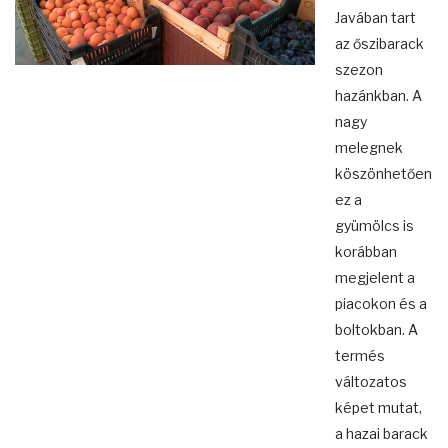
Javában tart
az őszibarack
szezon
hazánkban. A
nagy
melegnek
köszönhetően
ez a
gyümölcs is
korábban
megjelent a
piacokon és a
boltokban. A
termés
változatos
képet mutat,
a hazai barack