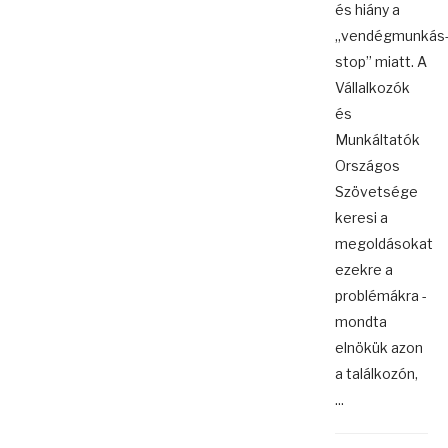
és hiány a
„vendégmunkás
stop” miatt. A
Vállalkozók
és
Munkáltatók
Országos
Szövetsége
keresi a
megoldásokat
ezekre a
problémákra -
mondta
elnökük azon
a találkozón,
...