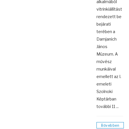
alkalmából
vitrinkiállítást
rendezett be
bejárati
terében a
Damjanich
János
Múzeum. A
művész
munkáival
emellett az I.
emeleti
Szolnoki
Képtárban
további 11 ...
Bővebben