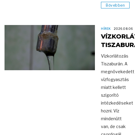
Bővebben
HÍREK
2026.08.06
VÍZKORL
TISZABUR
Vízkorlátozás
Tiszaburán. A
megnövekedett
vízfogyasztás
miatt kellett
szigorító
intézkedéseket
hozni. Víz
mindenütt
van, de csak
csordogál.