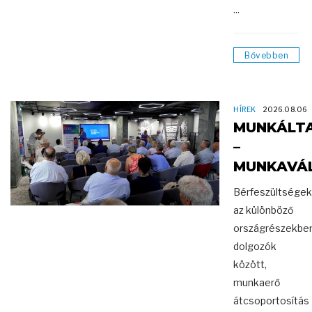
...
Bővebben
HÍREK
2026.08.06
MUNKÁLT
–
MUNKAVÁ
Bérfeszültségek
az különböző
országrészekbe
dolgozók
között,
munkaerő
átcsoportosítás