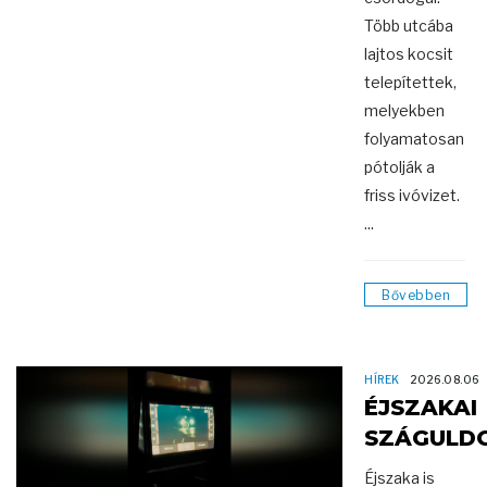
Több utcába
lajtos kocsit
telepítettek,
melyekben
folyamatosan
pótolják a
friss ivóvizet.
...
Bővebben
HÍREK
2026.08.06
ÉJSZAKAI
SZÁGULD
Éjszaka is