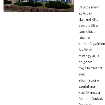
Csődbe ment
az Accell
Hunland Kft.,
ezért leállt a
termelés a
tószegi
kerékpárgyárban
A vállalat
mintegy 400
dolgozót
foglalkoztatott,
akik
információink
szerint ma
kapták meg a
felmondásukat.
Gyuricza