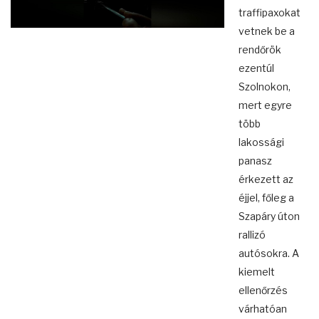
traffipaxokat
vetnek be a
rendőrök
ezentúl
Szolnokon,
mert egyre
több
lakossági
panasz
érkezett az
éjjel, főleg a
Szapáry úton
rallizó
autósokra. A
kiemelt
ellenőrzés
várhatóan